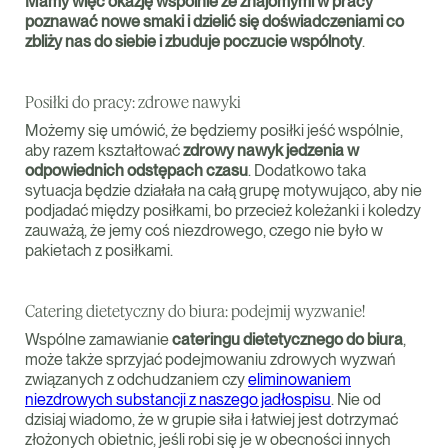
Mamy więc okazję wspólnie ze znajomymi w pracy
poznawać nowe smaki i dzielić się doświadczeniami co
zbliży nas do siebie i zbuduje poczucie wspólnoty
.
Posiłki do pracy: zdrowe nawyki
Możemy się umówić, że będziemy posiłki jeść wspólnie,
aby razem kształtować
zdrowy nawyk jedzenia w
odpowiednich odstępach czasu
. Dodatkowo taka
sytuacja będzie działała na całą grupę motywująco, aby nie
podjadać między posiłkami, bo przecież koleżanki i koledzy
zauważą, że jemy coś niezdrowego, czego nie było w
pakietach z posiłkami.
Catering dietetyczny do biura: podejmij wyzwanie!
Wspólne zamawianie
cateringu dietetycznego do biura
,
może także sprzyjać podejmowaniu zdrowych wyzwań
związanych z odchudzaniem czy
eliminowaniem
niezdrowych substancji z naszego jadłospisu
. Nie od
dzisiaj wiadomo, że w grupie siła i łatwiej jest dotrzymać
złożonych obietnic, jeśli robi się je w obecności innych