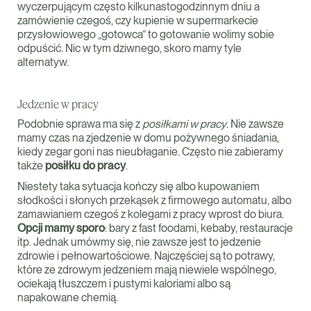
wyczerpującym często kilkunastogodzinnym dniu a
zamówienie czegoś, czy kupienie w supermarkecie
przysłowiowego „gotowca” to gotowanie wolimy sobie
odpuścić. Nic w tym dziwnego, skoro mamy tyle
alternatyw.
Jedzenie w pracy
Podobnie sprawa ma się z
posiłkami w pracy
. Nie zawsze
mamy czas na zjedzenie w domu pożywnego śniadania,
kiedy zegar goni nas nieubłaganie. Często nie zabieramy
także
posiłku do pracy
.
Niestety taka sytuacja kończy się albo kupowaniem
słodkości i słonych przekąsek z firmowego automatu, albo
zamawianiem czegoś z kolegami z pracy wprost do biura.
Opcji mamy sporo
: bary z fast foodami, kebaby, restauracje
itp. Jednak umówmy się, nie zawsze jest to jedzenie
zdrowie i pełnowartościowe. Najczęściej są to potrawy,
które ze zdrowym jedzeniem mają niewiele wspólnego,
ociekają tłuszczem i pustymi kaloriami albo są
napakowane chemią.