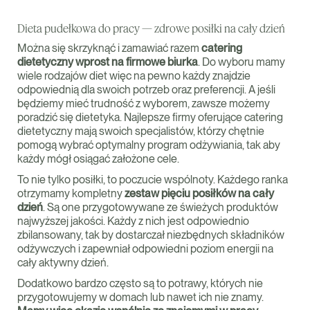
Dieta pudełkowa do pracy — zdrowe posiłki na cały dzień
Można się skrzyknąć i zamawiać razem
catering
dietetyczny wprost na firmowe biurka
. Do wyboru mamy
wiele rodzajów diet więc na pewno każdy znajdzie
odpowiednią dla swoich potrzeb oraz preferencji. A jeśli
będziemy mieć trudność z wyborem, zawsze możemy
poradzić się dietetyka. Najlepsze firmy oferujące catering
dietetyczny mają swoich specjalistów, którzy chętnie
pomogą wybrać optymalny program odżywiania, tak aby
każdy mógł osiągać założone cele.
To nie tylko posiłki, to poczucie wspólnoty. Każdego ranka
otrzymamy kompletny
zestaw pięciu posiłków na cały
dzień
. Są one przygotowywane ze świeżych produktów
najwyższej jakości. Każdy z nich jest odpowiednio
zbilansowany, tak by dostarczał niezbędnych składników
odżywczych i zapewniał odpowiedni poziom energii na
cały aktywny dzień.
Dodatkowo bardzo często są to potrawy, których nie
przygotowujemy w domach lub nawet ich nie znamy.