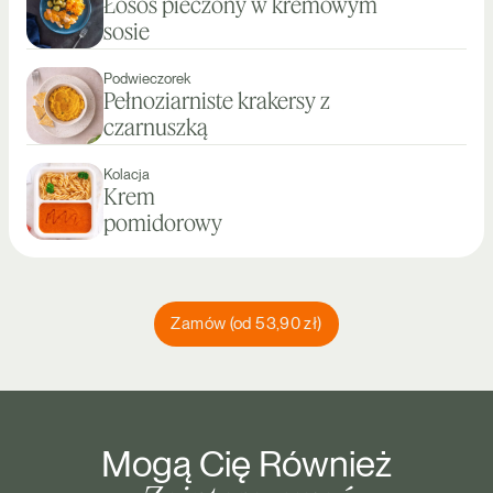
Łosoś pieczony w kremowym
sosie
Podwieczorek
Pełnoziarniste krakersy z
czarnuszką
Kolacja
Krem
pomidorowy
Zamów (od 53,90 zł)
Mogą Cię Również