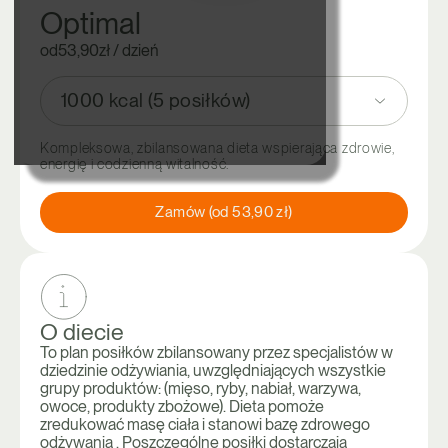
Optimal
od
53,90
zł / dzień
1000 kcal (5 posiłków)
Kompleksowa, zbilansowana dieta wspierająca zdrowie,
energię i codzienną witalność.
Zamów (od 53,90 zł)
O diecie
To plan posiłków zbilansowany przez specjalistów w
dziedzinie odżywiania, uwzględniających wszystkie
grupy produktów: (mięso, ryby, nabiał, warzywa,
owoce, produkty zbożowe). Dieta pomoże
zredukować masę ciała i stanowi bazę zdrowego
odżywania . Poszczególne posiłki dostarczają