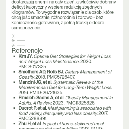
dostarczają energii na cały dzień, a właściwie dobrany
deficyt kaloryczny wspiera redukcję zbędnych
kilogramów. To wygodne rozwiązanie dla osób, które
chcą jeść smacznie, różnorodnie i zdrowo - bez
konieczności gotowania, z pełną troską o dobre
samopoczucie.
Referencje
Kim JY.
Optimal Diet Strategies for Weight Loss
and Weight Loss Maintenance.
2020.
PMC8017325.
Smethers AD, Rolls BJ.
Dietary Management of
Obesity.
2018. PMC5726407.
Mancini JG, et al.
Systematic Review of the
Mediterranean Diet for Long-Term Weight Loss.
2016. PMID: 26721635.
Elmaleh-Sachs A, et al.
Obesity Management in
Adults: A Review.
2023. PMC11325826.
Ducrot P, et al.
Meal planning is associated with
food variety, diet quality and less obesity.
2017.
PMC5288891.
Zhu H, et al.
Impact of home-delivered meal
programs on diet and nutrition.
2013. PMID: