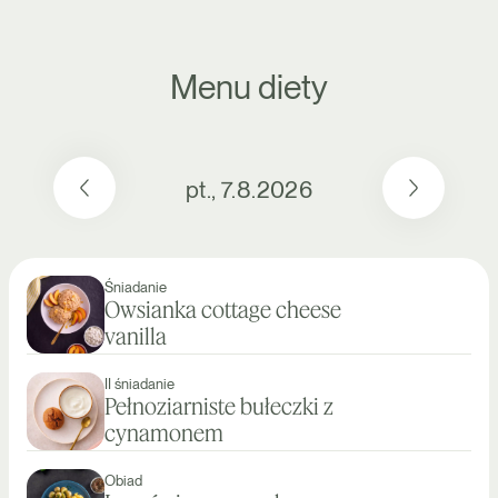
Menu diety
pt., 7.8.2026
Śniadanie
Owsianka cottage cheese
vanilla
II śniadanie
Pełnoziarniste bułeczki z
cynamonem
Obiad