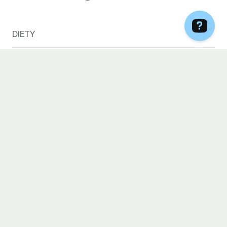
DIETY
Select
Hashimoto
Optimal
Summer Ready
Vege
Keto
Vege & Fish
Rodzinny Box
Mom2Be
Menopauza
Low IG, Low Gluten &
High Protein
Lactose
DLACZEGO MY