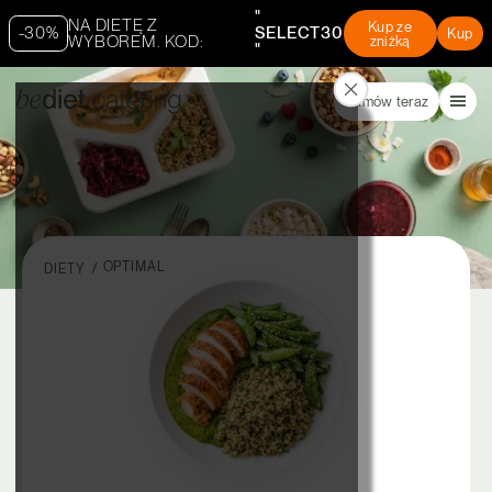
"
NA DIETĘ Z
Kup ze
-30%
SELECT30
Kup
WYBOREM. KOD:
zniżką
"
Zamów teraz
OPTIMAL
DIETY