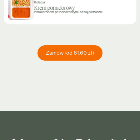
Kolacja
Krem pomidorowy
z makaronem pełnoziarnistym i natką pietruszki
Zamów (od 61,60 zł)