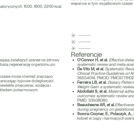
wsparcia w tym wyjątkowym czasie.
lorycznych: 1500, 1800, 2200 kcal.
Referencje
agają zwiększyć szanse na zdrowy
O’Connor H, et al.
Effective diet
zybszą regenerację organizmu po
systematic review and meta-analy
De Vito M, et al.
Systematic Review
Clinical Practice Guidelines on N
czasie może również znacząco
36554014; PMCID: PMC9778102
aniczając typowe dolegliwości
Ferreira LB, et al.
Dietary Patter
rzewlekłe zmęczenie, wzdęcia i
Weight Gain: a systematic review
 z układem pokarmowym
Abdollahi S, et al.
Maternal adher
outcomes: systematic review and 
PMID: 33508080.
Beauchesne AR, et al.
Effectivene
during pregnancy on gestational
Swora-Cwynar, E., Polaczyk, A.,
kobiet w ciąży i karmiących piers