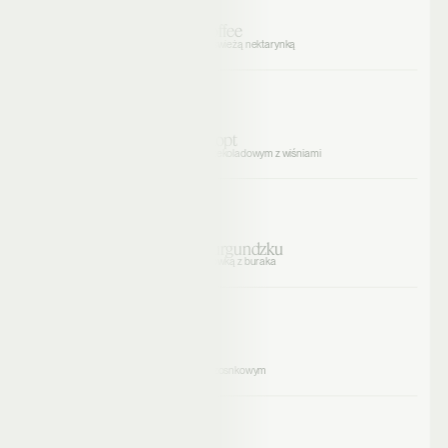
Śniadanie
Owsianka Banoffee
ze słonym karmelem i świeżą nektarynką
II śniadanie
Wegański biszkopt
z musem kokosowo-czekoladowym z wiśniami
Obiad
Wołowina po burgundzku
z kaszą gryczaną i surówką z buraka
Podwieczorek
Pizza rollsy
z jogurtowym sosem czosnkowym