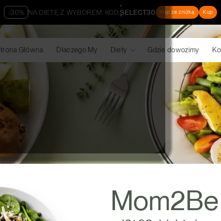
"
-30%
NA DIETĘ Z WYBOREM. KOD:
SELECT30
Kup ze zniżką
Kup
"
trona Główna
Dlaczego My
Diety
Gdzie dowozimy
Ko
Mom2Be