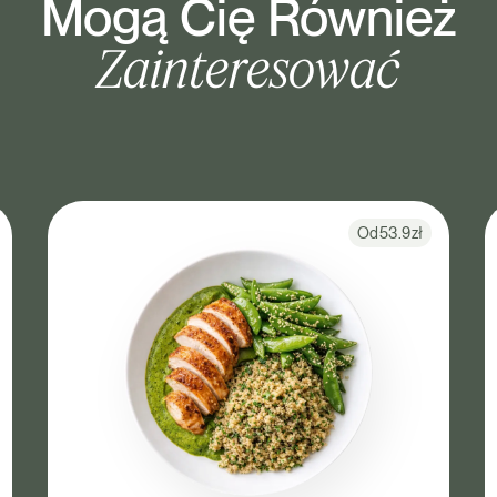
Mogą Cię Również
Zainteresować
Od
53.9
zł