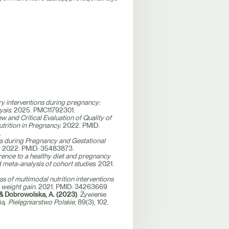
ary interventions during pregnancy:
sis.
2025. PMC11792301.
 and Critical Evaluation of Quality of
utrition in Pregnancy.
2022. PMID:
.
ns during Pregnancy and Gestational
.
2022. PMID: 35483873.
ence to a healthy diet and pregnancy
meta-analysis of cohort studies.
2021.
ss of multimodal nutrition interventions
 weight gain.
2021. PMID: 34263669
 & Dobrowolska, A. (2023)
. Żywienie
ią.
Pielęgniarstwo Polskie
, 89(3), 102.