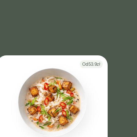
Od
53.9
zł