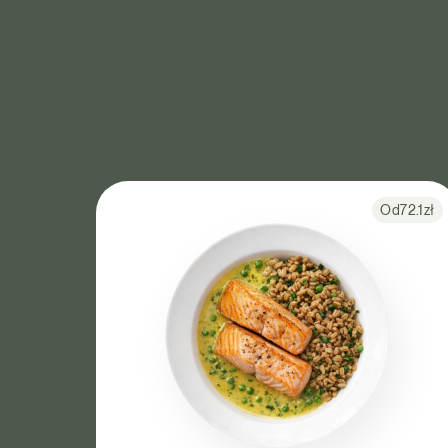
Od
72.1
zł