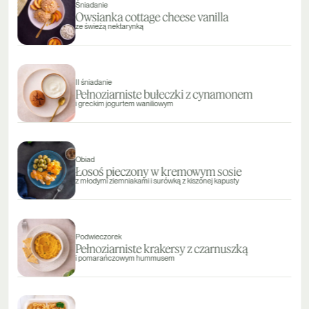
Śniadanie
Owsianka cottage cheese vanilla
ze świeżą nektarynką
II śniadanie
Pełnoziarniste bułeczki z cynamonem
i greckim jogurtem waniliowym
Obiad
Łosoś pieczony w kremowym sosie
z młodymi ziemniakami i surówką z kiszonej kapusty
Podwieczorek
Pełnoziarniste krakersy z czarnuszką
i pomarańczowym hummusem