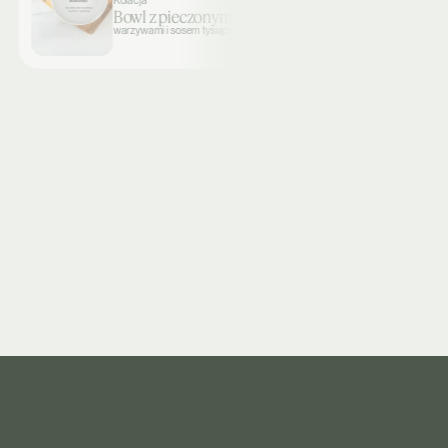
Kolacja
Bowl z pieczonym indykiem
warzywami i sosem tysiąca wysp