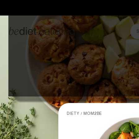
S
DIETY
MOM2BE