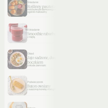
Śniadanie
Roślinny pasztet z wege mięsem
mini bułeczki domowego wypieku, sos żurawinowo-chrzanowy i
ogórek małosolny
II śniadanie
Smoothie rabarbarowo-jabłkowe
z miętą
Obiad
Jajo sadzone, duszona młoda kapusta z
boczkiem
i młode ziemniaki
Podwieczorek
Baton owsiany
z suszoną morelą i mango