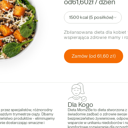
od
61,60
zł / dzień
1500 kcal (5 posiłków)
Zbilansowana dieta dla kobiet
wspierająca zdrowie mamy i ro
Zamów (od 61,60 zł)
Dla Kogo
y przez specjalistów, różnorodny
Dieta Mom2Be to dieta stworzona z m
każdym trymestrze ciąży. Dbamy
świadomie zadbać o zdrowie swoje 
zeństwo produktów - eliminujemy
bezpieczeństwo żywieniowe, odpowi
śnie dostarczając smaczne i
wsparcie w unikaniu niedoborów i n
komfortowe rozwiązanie dla przyszł