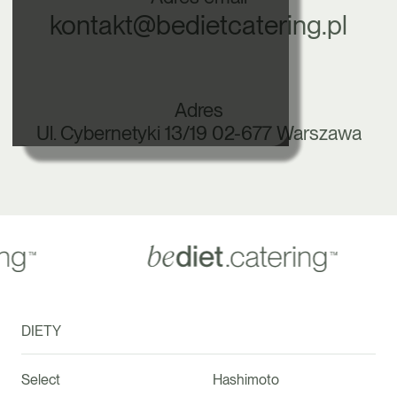
kontakt@bedietcatering.pl
Adres
Ul. Cybernetyki 13/19
02-677 Warszawa
DIETY
Select
Hashimoto