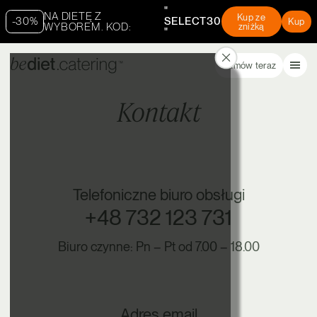
"
NA DIETĘ Z
Kup ze
-30%
SELECT30
Kup
WYBOREM. KOD:
zniżką
"
Zamów teraz
Kontakt
Telefoniczne biuro obsługi
+48 732 123 731
Biuro czynne: Pn – Pt od 7.00 – 18.00
Adres email