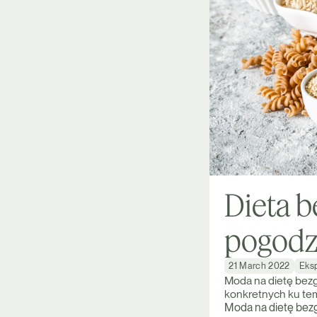
Dieta b
pogodz
21 March 2022
Eksp
Moda na dietę bezg
konkretnych ku tem
Moda na dietę bezg