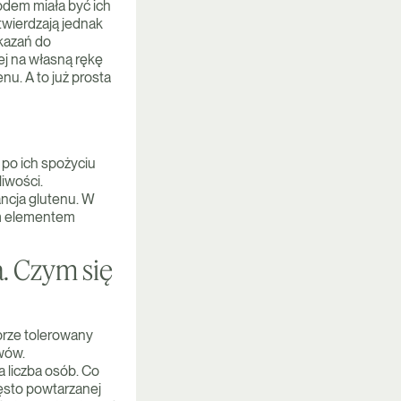
odem miała być ich
wierdzają jednak
kazań do
ej na własną rękę
. A to już prosta
 po ich spożyciu
liwości.
ancja glutenu. W
ym elementem
. Czym się
brze tolerowany
wów.
a liczba osób. Co
zęsto powtarzanej