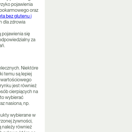
ryzyko pojawienia
a pokarmowego oraz
eta bez glutenu i
 dla zdrowia
 pojawienia się
 odpowiedzialny za
ań.
mlecznych. Niektóre
ki temu są lepiej
ść wartościowego
 rynku jest również
osób cierpiących na
to wybierać
raz nasiona, np.
dukty wybierane w
rzonej żywności,
ą należy również