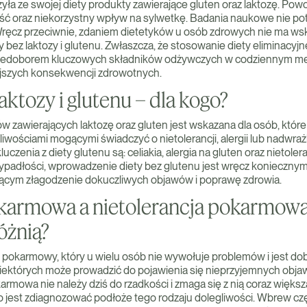
yła ze swojej diety produkty zawierające gluten oraz laktozę. Pow
ć oraz niekorzystny wpływ na sylwetkę. Badania naukowe nie pot
Wręcz przeciwnie, zdaniem dietetyków u osób zdrowych nie ma ws
bez laktozy i glutenu. Zwłaszcza, że stosowanie diety eliminacyjn
edoborem kluczowych składników odżywczych w codziennym menu
jszych konsekwencji zdrowotnych.
aktozy i glutenu – dla kogo?
w zawierających laktozę oraz gluten jest wskazana dla osób, które
liwościami mogącymi świadczyć o nietolerancji, alergii lub nadwraż
czenia z diety glutenu są: celiakia, alergia na gluten oraz nietoler
ypadłości, wprowadzenie diety bez glutenu jest wręcz konieczn
jącym złagodzenie dokuczliwych objawów i poprawę zdrowia.
okarmowa a nietolerancja pokarmowa
różnią?
 pokarmowy, który u wielu osób nie wywołuje problemów i jest do
niektórych może prowadzić do pojawienia się nieprzyjemnych obja
mowa nie należy dziś do rzadkości i zmaga się z nią coraz większ
two jest zdiagnozować podłoże tego rodzaju dolegliwości. Wbrew c