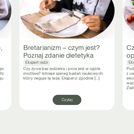
,
Bretarianizm – czym jest?
Cz
Poznaj zdanie dietetyka
op
Ekspert radzi
Eks
ego
Czy życie bez jedzenia i picia jest w ogóle
Pod
th)
możliwe? Istnieje szereg badań naukowych,
z u
gu
który neguje tę tezę. Eksperci zgodnie […]
eko
waż
Zad
Czytaj