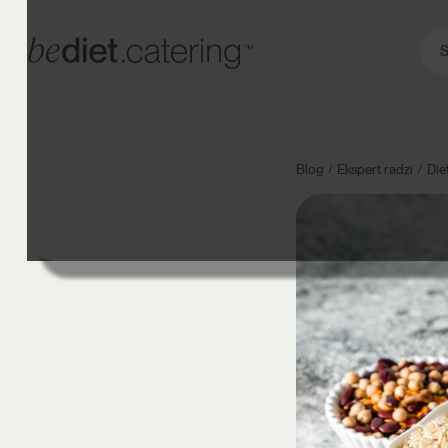
S
Blog
Ekspert radzi
Die