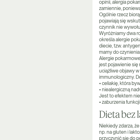
opinii, alergia pok
zamiennie, poniewa
Ogólnie rzecz bior
pojawiają się wsku
czynnik nie wywoł
Wyróżniamy dwa rod
określa alergie po
diecie, tzw. antyge
mamy do czynienia 
Alergie pokarmowe
jest pojawienie si
uciążliwe objawy w 
immunologiczny. D
• celiakię, która 
• niealergiczną nad
Jest to efektem ni
• zaburzenia funkcj
Dieta bez 
Niekiedy zdarza, ż
np. na gluten i lakt
przyczynić się do p