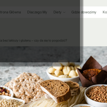
trona Główna
Dlaczego My
Diety
Gdzie dowozimy
Ko
ta bez laktozy i glutenu – czy da się to pogodzić?