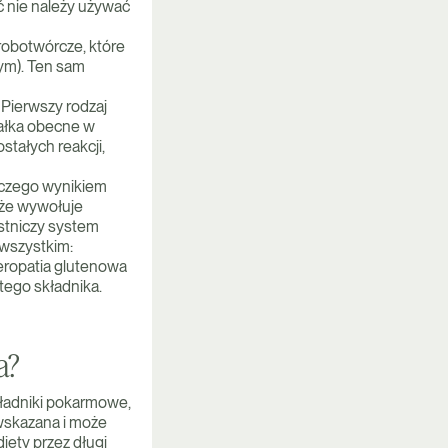
 nie należy używać
robotwórcze, które
ym). Ten sam
 Pierwszy rodzaj
iałka obecne w
stałych reakcji,
 czego wynikiem
kże wywołuje
estniczy system
wszystkim:
teropatia glutenowa
 tego składnika.
a?
kładniki pokarmowe,
j wskazana i może
iety przez długi