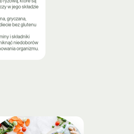
 ryżową, które są
czy w jego składzie
ana, gryczana,
diecie bez glutenu
iny i składniki
uniknąć niedoborów
nowania organizmu.