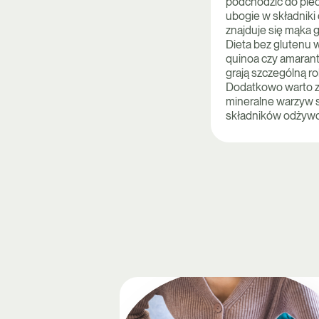
podchodzić do piec
ubogie w składniki
znajduje się mąka 
Dieta bez glutenu w
quinoa czy amarant
grają szczególną ro
Dodatkowo warto za
mineralne warzyw s
składników odżywcz