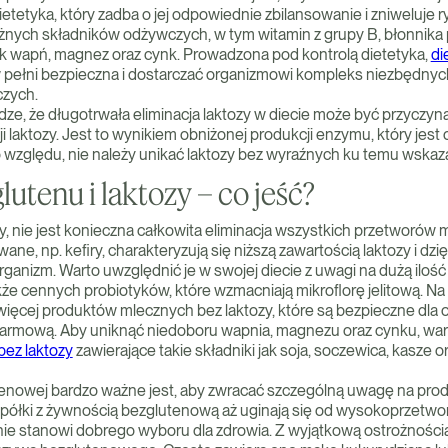
etetyka, który zadba o jej odpowiednie zbilansowanie i zniweluje 
żnych składników odżywczych, w tym witamin z grupy B, błonnik
ak wapń, magnez oraz cynk. Prowadzona pod kontrolą dietetyka,
di
pełni bezpieczna i dostarczać organizmowi kompleks niezbędnych
zych.
ze, że długotrwała eliminacja laktozy w diecie może być przyczyną
ji laktozy. Jest to wynikiem obniżonej produkcji enzymu, który jest
go względu, nie należy unikać laktozy bez wyraźnych ku temu wskaz
lutenu i laktozy – co jeść?
y, nie jest konieczna całkowita eliminacja wszystkich przetworów 
ne, np. kefiry, charakteryzują się niższą zawartością laktozy i dzię
rganizm. Warto uwzględnić je w swojej diecie z uwagi na dużą ilo
akże cennych probiotyków, które wzmacniają mikroflorę jelitową. Na
ięcej produktów mlecznych bez laktozy, które są bezpieczne dla 
armową. Aby uniknąć niedoboru wapnia, magnezu oraz cynku, war
 bez laktozy
zawierające takie składniki jak soja, soczewica, kasze o
tenowej bardzo ważne jest, aby zwracać szczególną uwagę na pro
, półki z żywnością bezglutenową aż uginają się od wysokoprzetwo
nie stanowi dobrego wyboru dla zdrowia. Z wyjątkową ostrożności