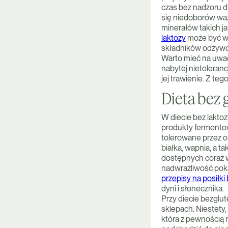
czas bez nadzoru di
się niedoborów wa
minerałów takich j
laktozy
może być w 
składników odżywc
Warto mieć na uwad
nabytej nietoleranc
jej trawienie. Z te
Dieta bez g
W diecie bez laktoz
produkty fermentowa
tolerowane przez o
białka, wapnia, a t
dostępnych coraz w
nadwrażliwość pok
przepisy na posiłki
dyni i słonecznika.
Przy diecie bezglu
sklepach. Niestety
która z pewnością 