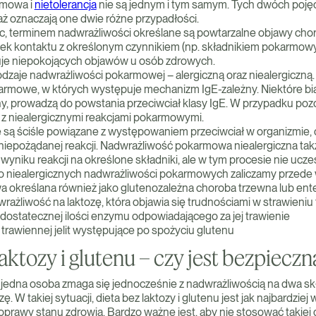
armowa i
nietolerancja
nie są jednym i tym samym. Tych dwóch pojęć
ż oznaczają one dwie różne przypadłości.
ąc, terminem nadwrażliwości określane są powtarzalne objawy cho
tek kontaktu z określonym czynnikiem (np. składnikiem pokarmow
uje niepokojących objawów u osób zdrowych.
zaje nadwrażliwości pokarmowej – alergiczną oraz niealergiczną.
karmowe, w których występuje mechanizm IgE-zależny. Niektóre b
ny, prowadzą do powstania przeciwciał klasy IgE. W przypadku pozo
z niealergicznymi reakcjami pokarmowymi.
 są ściśle powiązane z występowaniem przeciwciał w organizmie,
ę niepożądanej reakcji. Nadwrażliwość pokarmowa niealergiczna ta
wyniku reakcji na określone składniki, ale w tym procesie nie ucz
o niealergicznych nadwrażliwości pokarmowych zaliczamy przede 
bywa określana również jako glutenozależna choroba trzewna lub en
wrażliwość na laktozę, która objawia się trudnościami w strawieniu
edostatecznej ilości enzymu odpowiadającego za jej trawienie
i trawiennej jelit występujące po spożyciu glutenu
laktozy i glutenu – czy jest bezpieczn
e jedna osoba zmaga się jednocześnie z nadwrażliwością na dwa s
ozę. W takiej sytuacji, dieta bez laktozy i glutenu jest jak najbardzie
oprawy stanu zdrowia. Bardzo ważne jest, aby nie stosować takiej d