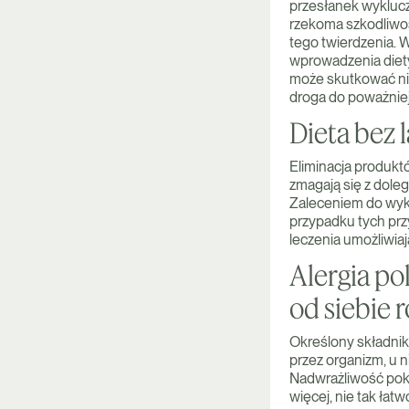
przesłanek wyklucz
rzekoma szkodliwoś
tego twierdzenia. 
wprowadzenia diety 
może skutkować ni
droga do poważnie
Dieta bez l
Eliminacja produktó
zmagają się z doleg
Zaleceniem do wyklu
przypadku tych prz
leczenia umożliwia
Alergia p
od siebie 
Określony składnik
przez organizm, u 
Nadwrażliwość pokar
więcej, nie tak ła