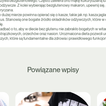
zywa bezglutenowego. Często zawiera ono mąkę kukurydzianą lub
 odżywcze. Z kolei wybierając bezglutenowy makaron, upewnij się, 
gryczana.
 dużej mierze powinna opierać się o kasze, takie jak np. kasza jagl
us. Stanowią one bogate źródło składników odżywczych, które w 
lę.
dbać o to, aby w diecie bez glutenu nie zabrakło bogatych w witam
trączkowych, orzechów oraz nasion. Urozmaicona dieta pozwoli 
ych, które są fundamentalne dla zdrowia i prawidłowego funkcjo
Powiązane wpisy