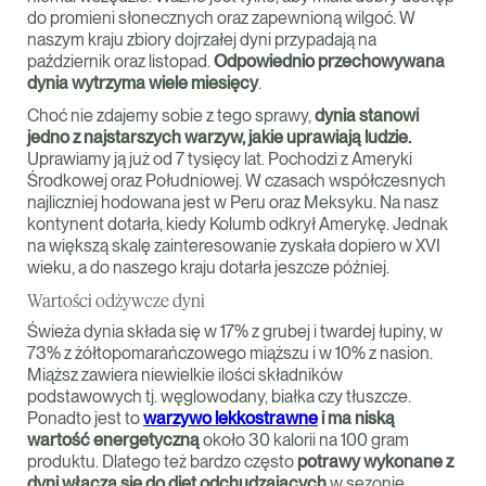
do promieni słonecznych oraz zapewnioną wilgoć. W
naszym kraju zbiory dojrzałej dyni przypadają na
październik oraz listopad.
Odpowiednio przechowywana
dynia wytrzyma wiele miesięcy
.
Choć nie zdajemy sobie z tego sprawy,
dynia stanowi
jedno z najstarszych warzyw, jakie uprawiają ludzie.
Uprawiamy ją już od 7 tysięcy lat. Pochodzi z Ameryki
Środkowej oraz Południowej. W czasach współczesnych
najliczniej hodowana jest w Peru oraz Meksyku. Na nasz
kontynent dotarła, kiedy Kolumb odkrył Amerykę. Jednak
na większą skalę zainteresowanie zyskała dopiero w XVI
wieku, a do naszego kraju dotarła jeszcze później.
Wartości odżywcze dyni
Świeża dynia składa się w 17% z grubej i twardej łupiny, w
73% z żółtopomarańczowego miąższu i w 10% z nasion.
Miąższ zawiera niewielkie ilości składników
podstawowych tj. węglowodany, białka czy tłuszcze.
Ponadto jest to
warzywo lekkostrawne
i ma niską
wartość energetyczną
około 30 kalorii na 100 gram
produktu. Dlatego też bardzo często
potrawy wykonane z
dyni włącza się do diet odchudzających
w sezonie