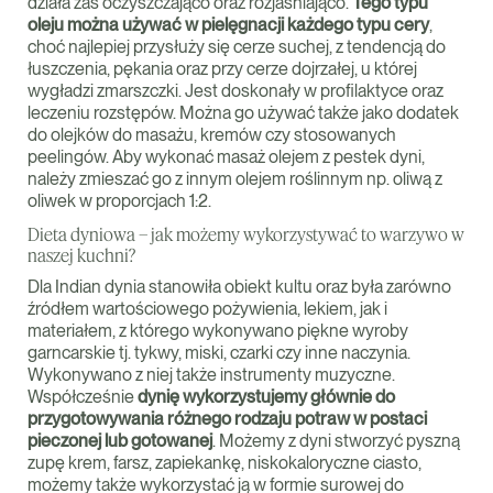
działa zaś oczyszczająco oraz rozjaśniająco.
Tego typu
oleju można używać w pielęgnacji każdego typu cery
,
choć najlepiej przysłuży się cerze suchej, z tendencją do
łuszczenia, pękania oraz przy cerze dojrzałej, u której
wygładzi zmarszczki. Jest doskonały w profilaktyce oraz
leczeniu rozstępów. Można go używać także jako dodatek
do olejków do masażu, kremów czy stosowanych
peelingów. Aby wykonać masaż olejem z pestek dyni,
należy zmieszać go z innym olejem roślinnym np. oliwą z
oliwek w proporcjach 1:2.
Dieta dyniowa – jak możemy wykorzystywać to warzywo w
naszej kuchni?
Dla Indian dynia stanowiła obiekt kultu oraz była zarówno
źródłem wartościowego pożywienia, lekiem, jak i
materiałem, z którego wykonywano piękne wyroby
garncarskie tj. tykwy, miski, czarki czy inne naczynia.
Wykonywano z niej także instrumenty muzyczne.
Współcześnie
dynię wykorzystujemy głównie do
przygotowywania różnego rodzaju potraw w postaci
pieczonej lub gotowanej
. Możemy z dyni stworzyć pyszną
zupę krem, farsz, zapiekankę, niskokaloryczne ciasto,
możemy także wykorzystać ją w formie surowej do