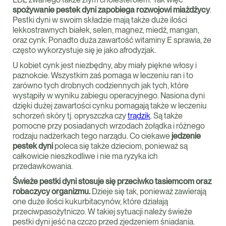
spożywanie pestek dyni zapobiega rozwojowi miażdżycy
.
Pestki dyni w swoim składzie mają także duże ilości
lekkostrawnych białek, selen, magnez, miedź, mangan,
oraz cynk. Ponadto duża zawartość witaminy E sprawia, że
często wykorzystuje się je jako afrodyzjak.
U kobiet cynk jest niezbędny, aby miały piękne włosy i
paznokcie. Wszystkim zaś pomaga w leczeniu ran i to
zarówno tych drobnych codziennych jak tych, które
wystąpiły w wyniku zabiegu operacyjnego. Nasiona dyni
dzięki dużej zawartości cynku pomagają także w leczeniu
schorzeń skóry tj. opryszczka czy
trądzik
. Są także
pomocne przy posiadanych wrzodach żołądka i różnego
rodzaju nadżerkach tego narządu. Co ciekawe
jedzenie
pestek dyni
poleca się także dzieciom, ponieważ są
całkowicie nieszkodliwe i nie ma ryzyka ich
przedawkowania.
Świeże pestki dyni stosuje się przeciwko tasiemcom oraz
robaczycy organizmu.
Dzieje się tak, ponieważ zawierają
one duże ilości kukurbitacynów, które działają
przeciwpasożytniczo. W takiej sytuacji należy świeże
pestki dyni jeść na czczo przed zjedzeniem śniadania.