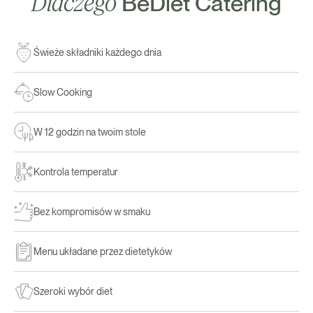
Dlaczego
BeDiet Catering
Świeże składniki każdego dnia
Slow Cooking
W 12 godzin na twoim stole
Kontrola temperatur
Bez kompromisów w smaku
Menu układane przez dietetyków
Szeroki wybór diet