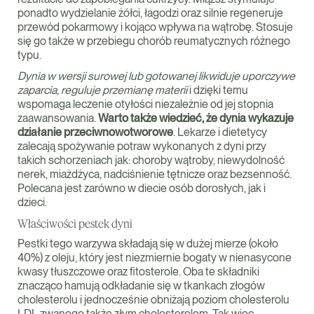
ponadto wydzielanie żółci, łagodzi oraz silnie regeneruje
przewód pokarmowy i kojąco wpływa na wątrobę. Stosuje
się go także w przebiegu chorób reumatycznych różnego
typu.
Dynia w wersji surowej lub gotowanej likwiduje uporczywe
zaparcia, reguluje przemianę materii
i dzięki temu
wspomaga leczenie otyłości niezależnie od jej stopnia
zaawansowania.
Warto także wiedzieć, że dynia wykazuje
działanie przeciwnowotworowe
. Lekarze i dietetycy
zalecają spożywanie potraw wykonanych z dyni przy
takich schorzeniach jak: choroby wątroby, niewydolność
nerek, miażdżyca, nadciśnienie tętnicze oraz bezsenność.
Polecana jest zarówno w diecie osób dorosłych, jak i
dzieci.
Właściwości pestek dyni
Pestki tego warzywa składają się w dużej mierze (około
40%) z oleju, który jest niezmiernie bogaty w nienasycone
kwasy tłuszczowe oraz fitosterole. Oba te składniki
znacząco hamują odkładanie się w tkankach złogów
cholesterolu i jednocześnie obniżają poziom cholesterolu
LDL zwanego także złym cholesterolem. Tak więc