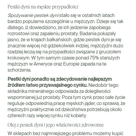
Pestki dyni na męskie przypadłości
Spożywanie pestek dyni
stało się w ostatnich latach
bardzo popularne szczególnie u mężczyzn. Dzieje się tak
dlatego, iż dowiedziono, że ich jedzenie zapobiega
rozrostowi oraz zapaleniu prostaty. Badania pokazały
jasno, że w krajach bałkańskich, gdzie pestek dyni je się
znacznie więcej niż gdziekolwiek indziej, mężczyźni dużo
rzadziej leczą się na przypadłości związane z gruczołem
krokowym. W tym samym czasie ponad 75% starszych
mężczyzn w Ameryce oraz Europie zapada na te
schorzenia.
Pestki dyni ponadto są zdecydowanie najlepszym
źródłem łatwo przyswajalnego cynku.
Niedobór tego
składnika mineralnego odpowiada za dolegliwości
wspomnianej już prostaty. Poza tym cynk przez całe życie
reguluje odpowiednią pracę męskich jąder, co sprawia, że
mężczyźni praktycznie od dzieciństwa potrzebują około
czterech razy więcej cynku niż kobiety.
Olej z pestek dyni i jego właściwości zdrowotne
W sklepach bez najmniejszego problemu możemy kupić