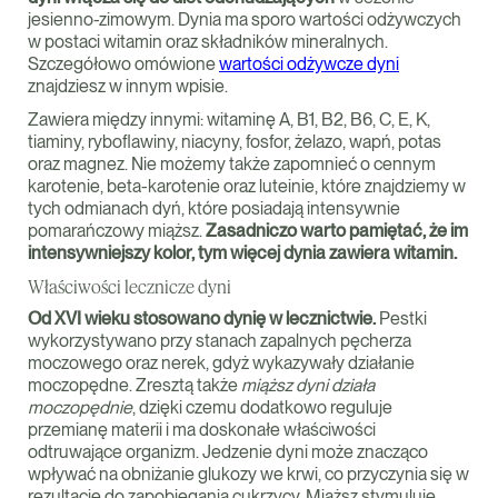
jesienno-zimowym. Dynia ma sporo wartości odżywczych
w postaci witamin oraz składników mineralnych.
Szczegółowo omówione
wartości odżywcze dyni
znajdziesz w innym wpisie.
Zawiera między innymi: witaminę A, B1, B2, B6, C, E, K,
tiaminy, ryboflawiny, niacyny, fosfor, żelazo, wapń, potas
oraz magnez. Nie możemy także zapomnieć o cennym
karotenie, beta-karotenie oraz luteinie, które znajdziemy w
tych odmianach dyń, które posiadają intensywnie
pomarańczowy miąższ.
Zasadniczo warto pamiętać, że im
intensywniejszy kolor, tym więcej dynia zawiera witamin.
Właściwości lecznicze dyni
Od XVI wieku stosowano dynię w lecznictwie.
Pestki
wykorzystywano przy stanach zapalnych pęcherza
moczowego oraz nerek, gdyż wykazywały działanie
moczopędne. Zresztą także
miąższ dyni działa
moczopędnie
, dzięki czemu dodatkowo reguluje
przemianę materii i ma doskonałe właściwości
odtruwające organizm. Jedzenie dyni może znacząco
wpływać na obniżanie glukozy we krwi, co przyczynia się w
rezultacie do zapobiegania cukrzycy. Miąższ stymuluje