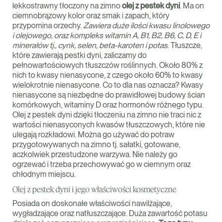
lekkostrawny tłoczony na zimno
olej z pestek dyni
. Ma on
ciemnobrązowy kolor oraz smak i zapach, który
przypomina orzechy.
Zawiera duże ilości kwasu linolowego
i olejowego, oraz kompleks witamin A, B1, B2, B6, C, D, E i
minerałów tj., cynk, selen, beta-karoten i potas
. Tłuszcze,
które zawierają pestki dyni, zaliczamy do
pełnowartościowych tłuszczów roślinnych. Około 80% z
nich to kwasy nienasycone, z czego około 60% to kwasy
wielokrotnie nienasycone. Co to dla nas oznacza? Kwasy
nienasycone są niezbędne do prawidłowej budowy ścian
komórkowych, witaminy D oraz hormonów różnego typu.
Olej z pestek dyni dzięki tłoczeniu na zimno nie traci nic z
wartości nienasyconych kwasów tłuszczowych, które nie
ulegają rozkładowi. Można go używać do potraw
przygotowywanych na zimno tj. sałatki, gotowane,
aczkolwiek przestudzone warzywa. Nie należy go
ogrzewać i trzeba przechowywać go w ciemnym oraz
chłodnym miejscu.
Olej z pestek dyni i jego właściwości kosmetyczne
Posiada on doskonałe właściwości nawilżające,
wygładzające oraz natłuszczające. Duża zawartość potasu