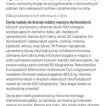
mamy coroczną okazję do przygotowania z różnorodnych
odmian dyni ciekawych potraw i przetworów na zimę.
Kilka podstawowych informacji o dyni
Dynia należy do licznej rodziny warzyw dyniowatych
,
których wyróżniamy obecnie około 100 rodzajów
występujących zarówno dziko, jak i będących
uprawianymi. Samej dyni mamy około 20 rodzajów. Do
dyniowatych należą także ogórki, cukinie, melony,
kabaczki, arbuzy oraz tykwy. W Polsce najczęściej
uprawiamy dynię zwyczajną oraz śródziemnomorską
odmianę dyni olbrzymiej, która jest bogata w miąższ o
żółto-pomarańczowym kolorze i bardzo zdrowe pestki. Jej
owoce ważą często ponad 50 kilogramów. Rekordzistka
Europejskich Mistrzostw Hodowców Dyń rozgrywanych
niedaleko Brukseli ważyła bagatela 485,5 kg. Historia
wspomina także o okazach większych dochodzących
nawet do około 630 kilogramów. Taka waga działa na
wyobraźnię prawda?
Dynia jest rośliną jednoroczną, która nie wymaga
wartościowej gleby, co sprawia, że można ją hodować
niemal wszędzie. Ważne jest tylko, aby miała dobry dostęp