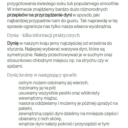
przygotowania świeżego soku lub popularnego smoothie.
W internecie znajdziemy bardzo dużo różnorodnych
przepisów na przyrządzenie dyni
w sposób, jaki
najbardziej przypadnie nam do gustu. Tak naprawdę w tej
sprawie ogranicza nas tylko nasza własna wyobraźnia.
Dynia – kilka informacji praktycznych
Dynię
w naszym kraju jemy najczęściej od września do
stycznia. Najlepiej wybierać warzywa dyni, które są
symetryczne. Należy przechowywać je w suchym oraz
stosunkowo chłodnym miejscu np. na strychu czy w
spiżarni.
Dynię kroimy w następujący sposób:
ostrym nożem odcinamy jej wierzch,
rozcinamy ją na pół,
usuwamy wszystkie pestki oraz włóknisty
wewnętrzny miąższ,
nasiona oddzielamy i możemy je później uprażyć na
patelni,
zewnętrzną część dyni dzielimy na mniejsze części i
obieramy z nich skórę,
wnętrze dyni należy pokroić i przyrządzić w tym