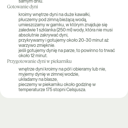
samym dniu.
Gotowanie dyni
kroimy wnętrze dyni na duże kawałki,
płuczemy pod zimną bieżącą wodą,
umieszczamy w garnku, w którym znajduje się
zaledwie 1 szklanka (250 ml) wody, która nie musi
absolutnie zakrywać dyni,
przykrywamy i gotujemy około 20-30 minut aż
warzywo zmięknie.
jeśli gotujemy dynię na parze, to powinno to trwać
około 12 minut.
Przygotowanie dyni w piekarniku
wnętrze dyni kroimy na pół i obieramy lub nie,
myjemy dynię w zimnej wodzie,
układamy na blasze,
pieczemy w piekarniku około godzinę w
temperaturze 175 stopni Celsjusza.