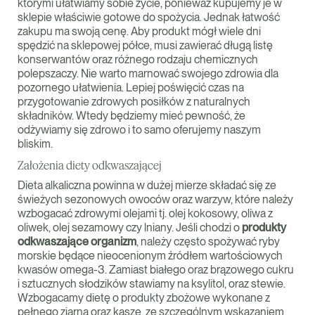
którymi ułatwiamy sobie życie, ponieważ kupujemy je w
sklepie właściwie gotowe do spożycia. Jednak łatwość
zakupu ma swoją cenę. Aby produkt mógł wiele dni
spędzić na sklepowej półce, musi zawierać długą listę
konserwantów oraz różnego rodzaju chemicznych
polepszaczy. Nie warto marnować swojego zdrowia dla
pozornego ułatwienia. Lepiej poświęcić czas na
przygotowanie zdrowych posiłków z naturalnych
składników. Wtedy będziemy mieć pewność, że
odżywiamy się zdrowo i to samo oferujemy naszym
bliskim.
Założenia diety odkwaszającej
Dieta alkaliczna powinna w dużej mierze składać się ze
świeżych sezonowych owoców oraz warzyw, które należy
wzbogacać zdrowymi olejami tj. olej kokosowy, oliwa z
oliwek, olej sezamowy czy lniany. Jeśli chodzi o
produkty
odkwaszające organizm
, należy często spożywać ryby
morskie będące nieocenionym źródłem wartościowych
kwasów omega-3. Zamiast białego oraz brązowego cukru
i sztucznych słodzików stawiamy na ksylitol, oraz stewie.
Wzbogacamy dietę o produkty zbożowe wykonane z
pełnego ziarna oraz kasze, ze szczególnym wskazaniem