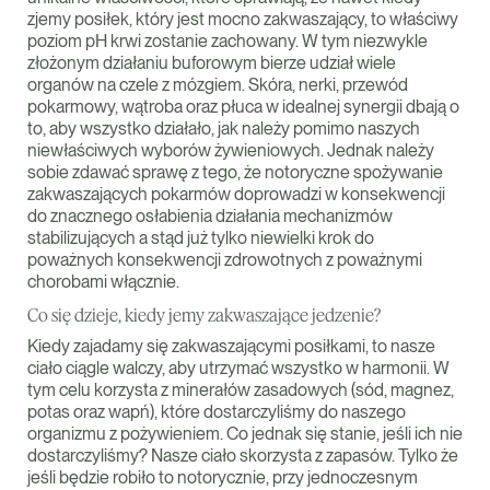
zjemy posiłek, który jest mocno zakwaszający, to właściwy
poziom pH krwi zostanie zachowany. W tym niezwykle
złożonym działaniu buforowym bierze udział wiele
organów na czele z mózgiem. Skóra, nerki, przewód
pokarmowy, wątroba oraz płuca w idealnej synergii dbają o
to, aby wszystko działało, jak należy pomimo naszych
niewłaściwych wyborów żywieniowych. Jednak należy
sobie zdawać sprawę z tego, że notoryczne spożywanie
zakwaszających pokarmów doprowadzi w konsekwencji
do znacznego osłabienia działania mechanizmów
stabilizujących a stąd już tylko niewielki krok do
poważnych konsekwencji zdrowotnych z poważnymi
chorobami włącznie.
Co się dzieje, kiedy jemy zakwaszające jedzenie?
Kiedy zajadamy się zakwaszającymi posiłkami, to nasze
ciało ciągle walczy, aby utrzymać wszystko w harmonii. W
tym celu korzysta z minerałów zasadowych (sód, magnez,
potas oraz wapń), które dostarczyliśmy do naszego
organizmu z pożywieniem. Co jednak się stanie, jeśli ich nie
dostarczyliśmy? Nasze ciało skorzysta z zapasów. Tylko że
jeśli będzie robiło to notorycznie, przy jednoczesnym