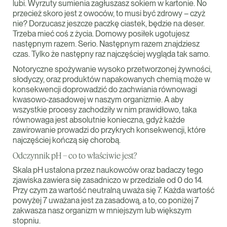
lubi. Wyrzuty sumienia zagłuszasz sokiem w kartonie. No
przecież skoro jest z owoców, to musi być zdrowy – czyż
nie? Dorzucasz jeszcze paczkę ciastek, będzie na deser.
Trzeba mieć coś z życia. Domowy posiłek ugotujesz
następnym razem. Serio. Następnym razem znajdziesz
czas. Tylko że następny raz najczęściej wygląda tak samo.
Notoryczne spożywanie wysoko przetworzonej żywności,
słodyczy, oraz produktów napakowanych chemią może w
konsekwencji doprowadzić do zachwiania równowagi
kwasowo-zasadowej w naszym organizmie. A aby
wszystkie procesy zachodziły w nim prawidłowo, taka
równowaga jest absolutnie konieczna, gdyż każde
zawirowanie prowadzi do przykrych konsekwencji, które
najczęściej kończą się chorobą.
Odczynnik pH – co to właściwie jest?
Skala pH ustalona przez naukowców oraz badaczy tego
zjawiska zawiera się zasadniczo w przedziale od 0 do 14.
Przy czym za wartość neutralną uważa się 7. Każda wartość
powyżej 7 uważana jest za zasadową, a to, co poniżej 7
zakwasza nasz organizm w mniejszym lub większym
stopniu.