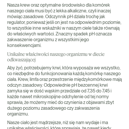
Nasza krew oraz optymalne środowisko dla komórek
naszego ciała musi być z lekka alkaliczne, czyli inaczej
mówiąc zasadowe. Odczynnik pH działa trochę jak
regulator, ponieważ jeśli on jest na odpowiednim poziomie,
to wszystkie inne wskaźniki w naszym ciele także równają
do właściwych wartości. Znaczny spadek pH oznacza
zakwaszenie organizmu z wszystkimi jego
konsekwencjami.
Unikalne właściwości naszego organizmu w diecie
odkwaszającej
Aby żyć, potrzebujemy krwi, która wyposaża we wszystko,
co niezbędne do funkcjonowania każdą komórkę naszego
ciała. Krew, limfa oraz przestrzenie międzykomórkowe mają
odczyn zasadowy. Odpowiednie pH bezcennej krwi
zamyka się w dość wąskim przedziale od 7,35 do 7,45 i
każde nawet mikroskopijne odchylenie od tej normy
sprawia, że możemy mieć do czynienia z objawami zbyt
dużego poziomu zasadowego czy zakwaszenia
organizmu.
Nasze ciało jest mądrzejsze, niż się nam wydaje i ma
unikalne właściwości, które sprawiają, że nawet kiedy