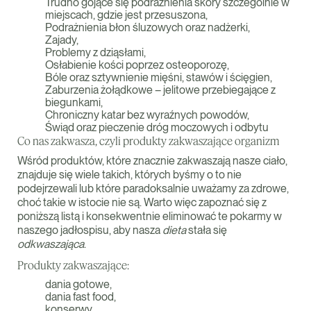
Trudno gojące się podrażnienia skóry szczególnie w
miejscach, gdzie jest przesuszona,
Podrażnienia błon śluzowych oraz nadżerki,
Zajady,
Problemy z dziąsłami,
Osłabienie kości poprzez osteoporozę,
Bóle oraz sztywnienie mięśni, stawów i ścięgien,
Zaburzenia żołądkowe – jelitowe przebiegające z
biegunkami,
Chroniczny katar bez wyraźnych powodów,
Świąd oraz pieczenie dróg moczowych i odbytu
Co nas zakwasza, czyli produkty zakwaszające organizm
Wśród produktów, które znacznie zakwaszają nasze ciało,
znajduje się wiele takich, których byśmy o to nie
podejrzewali lub które paradoksalnie uważamy za zdrowe,
choć takie w istocie nie są. Warto więc zapoznać się z
poniższą listą i konsekwentnie eliminować te pokarmy w
naszego jadłospisu, aby nasza
dieta
stała się
odkwaszająca
.
Produkty zakwaszające:
dania gotowe,
dania fast food,
konserwy,