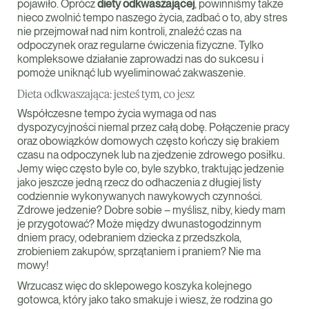
pojawiło. Oprócz
diety odkwaszającej
, powinniśmy także
nieco zwolnić tempo naszego życia, zadbać o to, aby stres
nie przejmował nad nim kontroli, znaleźć czas na
odpoczynek oraz regularne ćwiczenia fizyczne. Tylko
kompleksowe działanie zaprowadzi nas do sukcesu i
pomoże uniknąć lub wyeliminować zakwaszenie.
Dieta odkwaszająca: jesteś tym, co jesz
Współczesne tempo życia wymaga od nas
dyspozycyjności niemal przez całą dobę. Połączenie pracy
oraz obowiązków domowych często kończy się brakiem
czasu na odpoczynek lub na zjedzenie zdrowego posiłku.
Jemy więc często byle co, byle szybko, traktując jedzenie
jako jeszcze jedną rzecz do odhaczenia z długiej listy
codziennie wykonywanych nawykowych czynności.
Zdrowe jedzenie? Dobre sobie – myślisz, niby, kiedy mam
je przygotować? Może między dwunastogodzinnym
dniem pracy, odebraniem dziecka z przedszkola,
zrobieniem zakupów, sprzątaniem i praniem? Nie ma
mowy!
Wrzucasz więc do sklepowego koszyka kolejnego
gotowca, który jako tako smakuje i wiesz, że rodzina go