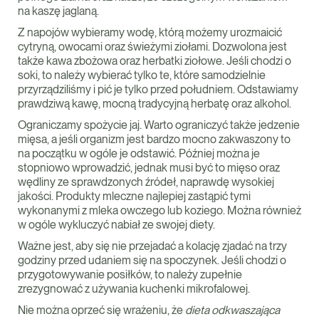
na kaszę jaglaną.
Z napojów wybieramy wodę, którą możemy urozmaicić
cytryną, owocami oraz świeżymi ziołami. Dozwolona jest
także kawa zbożowa oraz herbatki ziołowe. Jeśli chodzi o
soki, to należy wybierać tylko te, które samodzielnie
przyrządziliśmy i pić je tylko przed południem. Odstawiamy
prawdziwą kawę, mocną tradycyjną herbatę oraz alkohol.
Ograniczamy spożycie jaj. Warto ograniczyć także jedzenie
mięsa, a jeśli organizm jest bardzo mocno zakwaszony to
na początku w ogóle je odstawić. Później można je
stopniowo wprowadzić, jednak musi być to mięso oraz
wędliny ze sprawdzonych źródeł, naprawdę wysokiej
jakości. Produkty mleczne najlepiej zastąpić tymi
wykonanymi z mleka owczego lub koziego. Można również
w ogóle wykluczyć nabiał ze swojej diety.
Ważne jest, aby się nie przejadać a kolację zjadać na trzy
godziny przed udaniem się na spoczynek. Jeśli chodzi o
przygotowywanie posiłków, to należy zupełnie
zrezygnować z używania kuchenki mikrofalowej.
Nie można oprzeć się wrażeniu, że
dieta odkwaszająca