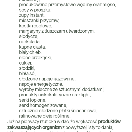
produkowane przemysłowo wędliny oraz mięso,
sosy w proszku,
zupy instant,
mieszanki przypraw,
kostki rosołowe,
margaryny z tłuszczem utwardzonym,
słodycze,
czekolada,
kupne ciasta,
biały chleb,
słone przekąski,
cukier,
słodziki,
biała sól,
słodzone napoje gazowane,
napoje energetyczne,
wyroby mleczne ze sztucznymi dodatkami,
produkty niskokaloryczne oraz light,
serki topione,
serki homogenizowane,
sztucznie słodzone płatki śniadaniowe,
rafinowane oleje roślinne.
Już na pierwszy rzut oka widać, że większość
produktów
zakwaszających organizm
z powyższej listy to dania,