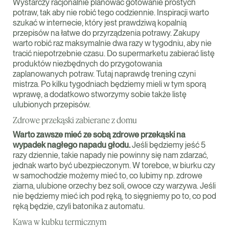
Wystarczy racjonalnie planować gotowanie prostych
potraw, tak aby nie robić tego codziennie. Inspiracji warto
szukać w internecie, który jest prawdziwą kopalnią
przepisów na łatwe do przyrządzenia potrawy. Zakupy
warto robić raz maksymalnie dwa razy w tygodniu, aby nie
tracić niepotrzebnie czasu. Do supermarketu zabierać listę
produktów niezbędnych do przygotowania
zaplanowanych potraw. Tutaj naprawdę trening czyni
mistrza. Po kilku tygodniach będziemy mieli w tym sporą
wprawę, a dodatkowo stworzymy sobie także listę
ulubionych przepisów.
Zdrowe przekąski zabierane z domu
Warto zawsze mieć ze sobą zdrowe przekąski na
wypadek nagłego napadu głodu.
Jeśli będziemy jeść 5
razy dziennie, takie napady nie powinny się nam zdarzać,
jednak warto być ubezpieczonym. W torebce, w biurku czy
w samochodzie możemy mieć to, co lubimy np. zdrowe
ziarna, ulubione orzechy bez soli, owoce czy warzywa. Jeśli
nie będziemy mieć ich pod ręką, to sięgniemy po to, co pod
ręką będzie, czyli batonika z automatu.
Kawa w kubku termicznym