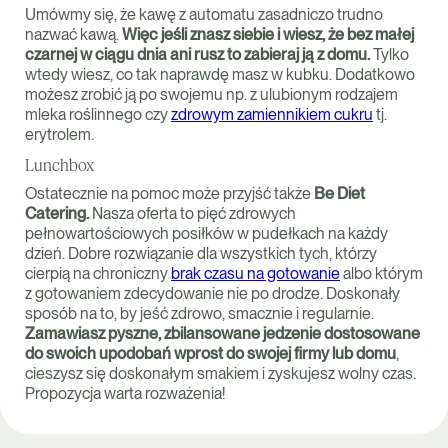
Umówmy się, że kawę z automatu zasadniczo trudno
nazwać kawą.
Więc jeśli znasz siebie i wiesz, że bez małej
czarnej w ciągu dnia ani rusz to zabieraj ją z domu.
Tylko
wtedy wiesz, co tak naprawdę masz w kubku. Dodatkowo
możesz zrobić ją po swojemu np. z ulubionym rodzajem
mleka roślinnego czy
zdrowym zamiennikiem cukru
tj.
erytrolem.
Lunchbox
Ostatecznie na pomoc może przyjść także
Be Diet
Catering.
Nasza oferta to pięć zdrowych
pełnowartościowych posiłków w pudełkach na każdy
dzień. Dobre rozwiązanie dla wszystkich tych, którzy
cierpią na chroniczny
brak czasu na gotowanie
albo którym
z gotowaniem zdecydowanie nie po drodze. Doskonały
sposób na to, by jeść zdrowo, smacznie i regularnie.
Zamawiasz pyszne, zbilansowane jedzenie dostosowane
do swoich upodobań wprost do swojej firmy lub domu
,
cieszysz się doskonałym smakiem i zyskujesz wolny czas.
Propozycja warta rozważenia!