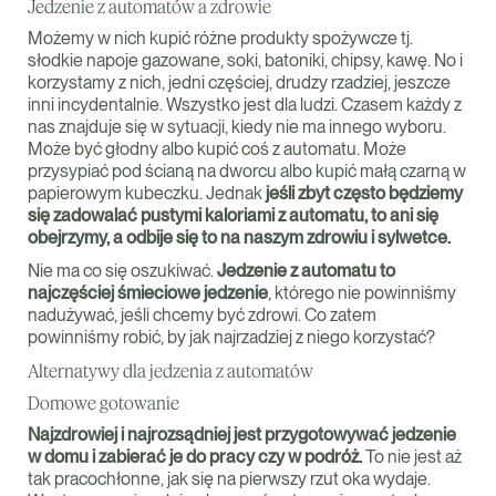
Jedzenie z automatów a zdrowie
Możemy w nich kupić różne produkty spożywcze tj.
słodkie napoje gazowane, soki, batoniki, chipsy, kawę. No i
korzystamy z nich, jedni częściej, drudzy rzadziej, jeszcze
inni incydentalnie. Wszystko jest dla ludzi. Czasem każdy z
nas znajduje się w sytuacji, kiedy nie ma innego wyboru.
Może być głodny albo kupić coś z automatu. Może
przysypiać pod ścianą na dworcu albo kupić małą czarną w
papierowym kubeczku. Jednak
jeśli zbyt często będziemy
się zadowalać pustymi kaloriami z automatu, to ani się
obejrzymy, a odbije się to na naszym zdrowiu i sylwetce.
Nie ma co się oszukiwać.
Jedzenie z automatu to
najczęściej śmieciowe jedzenie
, którego nie powinniśmy
nadużywać, jeśli chcemy być zdrowi. Co zatem
powinniśmy robić, by jak najrzadziej z niego korzystać?
Alternatywy dla jedzenia z automatów
Domowe gotowanie
Najzdrowiej i najrozsądniej jest przygotowywać jedzenie
w domu i zabierać je do pracy czy w podróż.
To nie jest aż
tak pracochłonne, jak się na pierwszy rzut oka wydaje.