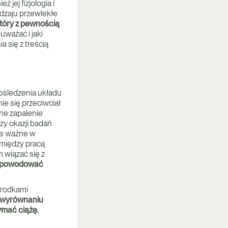
 jej fizjologia i
dzaju przewlekłe
który z pewnością
uważać i jaki
 się z treścią
ośledzenia układu
e się przeciwciał
ne zapalenie
y okazji badań
ie ważne w
 między pracą
wiązać się z
c powodować
środkami
 wyrównaniu
ymać ciążę.