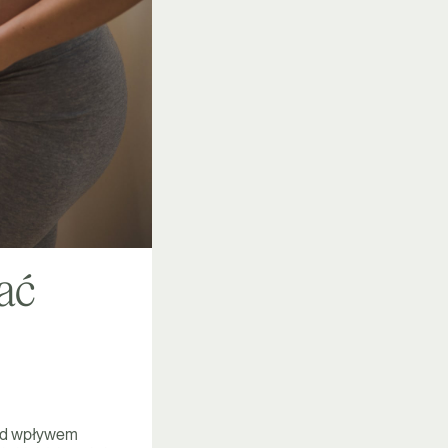
ać
Pod wpływem