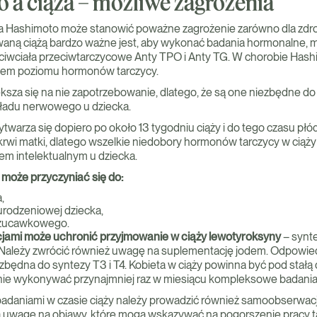
 a ciąża – możliwe zagrożenia
 Hashimoto może stanowić poważne zagrożenie zarówno dla zdrow
waną ciążą bardzo ważne jest, aby wykonać badania hormonalne, m
eciwciała przeciwtarczycowe Anty TPO i Anty TG. W chorobie Ha
kiem poziomu hormonów tarczycy.
ększa się na nie zapotrzebowanie, dlatego, że są one niezbędne d
kładu nerwowego u dziecka.
ytwarza się dopiero po około 13 tygodniu ciąży i do tego czasu płód
 krwi matki, dlatego wszelkie niedobory hormonów tarczycy w cią
m intelektualnym u dziecka.
może przyczyniać się do:
,
 urodzeniowej dziecka,
rzucawkowego.
ami może uchronić przyjmowanie w ciąży lewotyroksyny
– synt
Należy zwrócić również uwagę na suplementację jodem. Odpowied
ezbędna do syntezy T3 i T4. Kobieta w ciąży powinna być pod stałą o
nie wykonywać przynajmniej raz w miesiącu kompleksowe badania
adaniami w czasie ciąży należy prowadzić również samoobserwacj
ą uwagę na objawy, które mogą wskazywać na pogorszenie pracy t