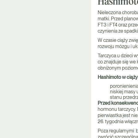
Hashimoto
Nieleczona choroba
matki. Przed plano
FT3 i FT4 oraz prz
czynienia ze spad
W czasie ciąży zwi
rozwoju mózgu i u
Tarczyca u dzieci w
co znajduje się we
obniżonym poziome
Hashimoto w ciąży 
poronienienia
niskiej masy
stanu przed
Przed konsekwencj
hormonu tarczycy. 
pierwiastka jest ni
26. tygodnia włącz
Poza regularnymi b
zwrócić szczególn