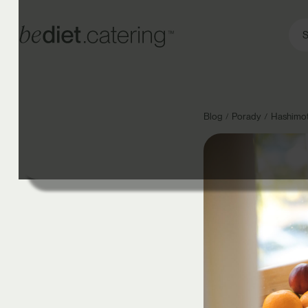
S
Blog
Porady
Hashimot