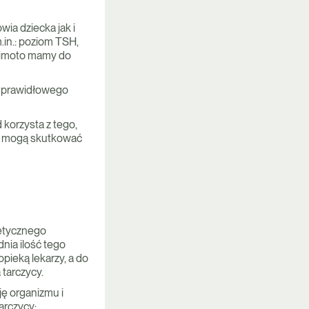
ia dziecka jak i
.in.: poziom TSH,
shimoto mamy do
o prawidłowego
 korzysta z tego,
ży mogą skutkować
etycznego
nia ilość tego
pieką lekarzy, a do
 tarczycy.
ę organizmu i
arczycy: