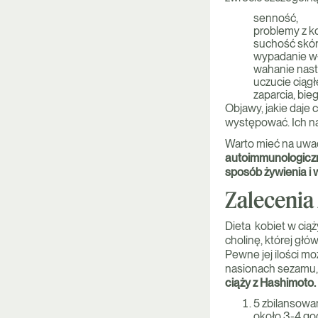
senność,
problemy z k
suchość skór
wypadanie w
wahanie nast
uczucie ciągł
zaparcia, bie
Objawy, jakie daje
występować. Ich na
Warto mieć na uwa
autoimmunologiczn
sposób żywienia i
Zalecenia
Dieta kobiet w cią
cholinę, której gł
Pewne jej ilości m
nasionach sezamu,
ciąży z Hashimoto.
5 zbilansowa
około 3-4 go