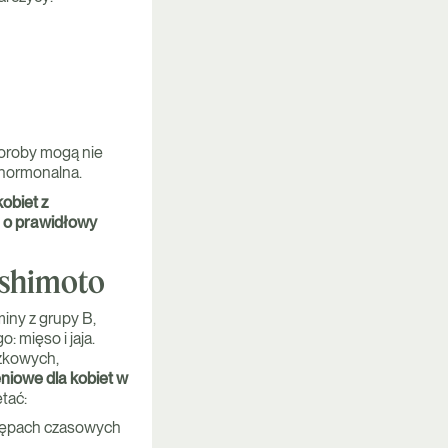
horoby mogą nie
 hormonalna.
kobiet z
 o prawidłowy
ashimoto
iny z grupy B,
 mięso i jaja.
czkowych,
niowe dla kobiet w
ętać:
stępach czasowych