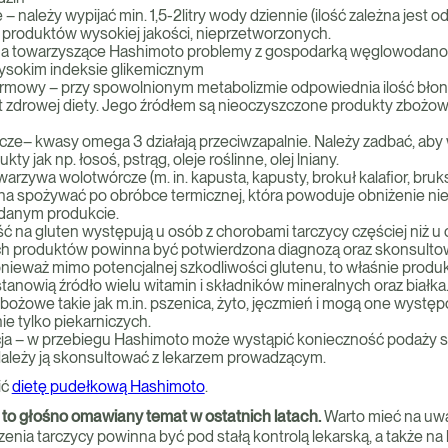
 należy wypijać min. 1,5-2litry wody dziennie (ilość zależna jest o
z produktów wysokiej jakości, nieprzetworzonych.
na towarzyszące Hashimoto problemy z gospodarką węglowodano
ysokim indeksie glikemicznym
rmowy – przy spowolnionym metabolizmie odpowiednia ilość błonn
 zdrowej diety. Jego źródłem są nieoczyszczone produkty zbożow
ze– kwasy omega 3 działają przeciwzapalnie. Należy zadbać, aby 
ukty jak np. łosoś, pstrąg, oleje roślinne, olej lniany.
arzywa wolotwórcze (m. in. kapusta, kapusty, brokuł kalafior, bruk
na spożywać po obróbce termicznej, która powoduje obniżenie n
 danym produkcie.
ć na gluten występują u osób z chorobami tarczycy częściej niż u
ych produktów powinna być potwierdzona diagnozą oraz skonsulto
onieważ mimo potencjalnej szkodliwości glutenu, to właśnie prod
tanowią źródło wielu witamin i składników mineralnych oraz białk
bożowe takie jak m.in. pszenica, żyto, jęczmień i mogą one wystę
ie tylko piekarniczych.
a – w przebiegu Hashimoto może wystąpić konieczność podaży se
Należy ją skonsultować z lekarzem prowadzącym.
ić
dietę pudełkową Hashimoto
.
to głośno omawiany temat w ostatnich latach.
Warto mieć na uwa
enia tarczycy powinna być pod stałą kontrolą lekarską, a także na