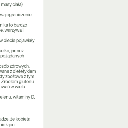
d masy ciała)
wą ograniczenie
ika to bardzo
e, warzywa i
w diecie pojawiały
selka, jarmuż
iepożądanych
 osób zdrowych.
wana z dietetykiem
ukty zbożowe z tym
a. Źródłem glutenu
pować w wielu
lenu, witaminy D,
dze, że kobieta
 bieżąco