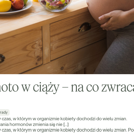
to w ciąży – na co zwrac
?
rady
y czas, w którym w organizmie kobiety dochodzi do wielu zmian.
nia hormonów zmienia się nie […]
y czas, w którym w organizmie kobiety dochodzi do wielu zmian. 