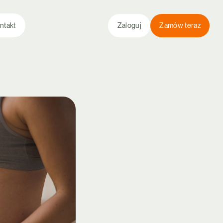
ntakt
Zaloguj
Zamów teraz