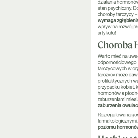
działania hormonów 
stan psychiczny. D
choroby tarczycy – 
wymaga zgłębienia 
wpływ na rozwój pł
artykułu!
Choroba H
Warto mieć na uwad
odpornościowego. N
tarczycowych w org
tarczycy może daw
profilaktycznych w
przypadku kobiet, 
hormonów a płodno
zaburzeniami miesi
zaburzenia owulacj
Rozregulowana gos
farmakologicznymi.
poziomu hormonów t