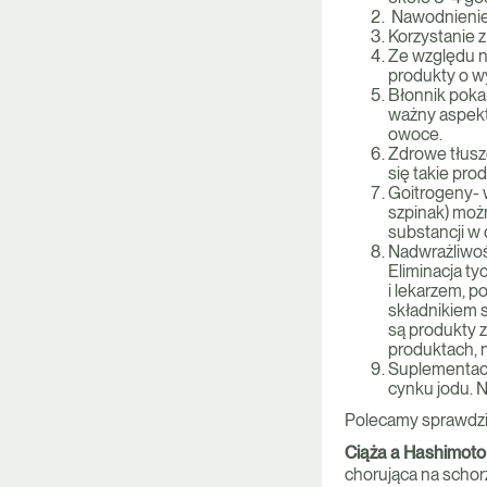
Nawodnienie –
Korzystanie 
Ze względu 
produkty o w
Błonnik poka
ważny aspekt
owoce.
Zdrowe tłuszc
się takie prod
Goitrogeny- w
szpinak) moż
substancji w
Nadwrażliwoś
Eliminacja t
i lekarzem, p
składnikiem s
są produkty z
produktach, n
Suplementacj
cynku jodu. 
Polecamy sprawdz
Ciąża a Hashimoto 
chorująca na schorz