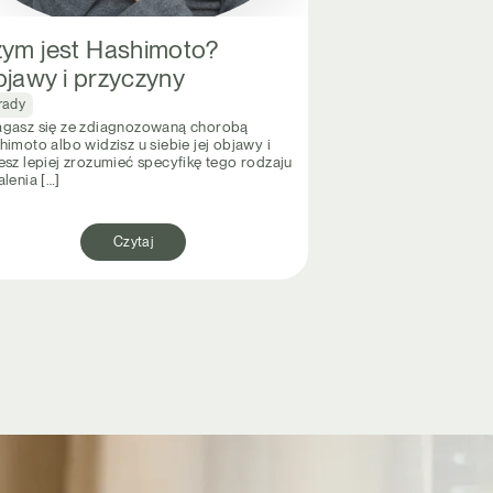
ym jest Hashimoto?
jawy i przyczyny
rady
gasz się ze zdiagnozowaną chorobą
imoto albo widzisz u siebie jej objawy i
esz lepiej zrozumieć specyfikę tego rodzaju
lenia […]
Czytaj