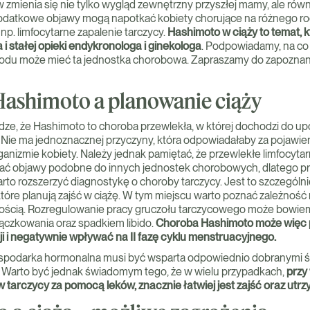
zmienia się nie tylko wygląd zewnętrzny przyszłej mamy, ale również
odatkowe objawy mogą napotkać kobiety chorujące na różnego ro
np. limfocytarne zapalenie tarczycy.
Hashimoto w ciąży to temat, 
i stałej opieki endykronologa i ginekologa
. Podpowiadamy, na co 
odu może mieć ta jednostka chorobowa. Zapraszamy do zapoznania
ashimoto a planowanie ciąży
ze, że Hashimoto to choroba przewlekła, w której dochodzi do up
ie ma jednoznacznej przyczyny, która odpowiadałaby za pojawieni
anizmie kobiety. Należy jednak pamiętać, że przewlekłe limfocytar
ać objawy podobne do innych jednostek chorobowych, dlatego prz
arto rozszerzyć diagnostykę o choroby tarczycy. Jest to szczególn
które planują zajść w ciążę. W tym miejscu warto poznać zależność
ścią. Rozregulowanie pracy gruczołu tarczycowego może bowiem 
ączkowania oraz spadkiem libido.
Choroba Hashimoto może wię
i i negatywnie wpływać na II fazę cyklu menstruacyjnego.
podarka hormonalna musi być wsparta odpowiednio dobranymi 
 Warto być jednak świadomym tego, że w wielu przypadkach,
przy
arczycy za pomocą leków, znacznie łatwiej jest zajść oraz utrz