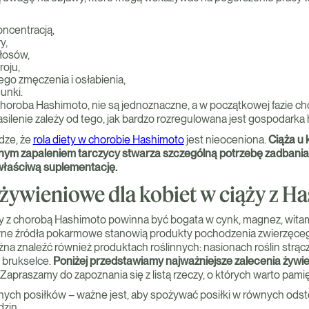
oncentracją,
y,
łosów,
roju,
ego zmęczenia i osłabienia,
gunki.
 choroba Hashimoto, nie są jednoznaczne, a w początkowej fazie c
silenie zależy od tego, jak bardzo rozregulowana jest gospodarka
dze, że
rola diety w chorobie Hashimoto
jest nieoceniona.
Ciąża u 
ym zapaleniem tarczycy stwarza szczególną potrzebę zadbania
 właściwą suplementację.
 żywieniowe dla kobiet w ciąży z H
ży z chorobą Hashimoto powinna być bogata w cynk, magnez, witam
ówne źródła pokarmowe stanowią produkty pochodzenia zwierzęcego:
ożna znaleźć również produktach roślinnych: nasionach roślin strą
 brukselce.
Poniżej przedstawiamy najważniejsze zalecenia żywie
Zapraszamy do zapoznania się z listą rzeczy, o których warto pami
nych posiłków – ważne jest, aby spożywać posiłki w równych od
dzin