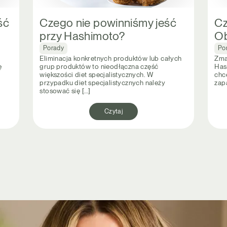
ść
Czego nie powinniśmy jeść
Cz
przy Hashimoto?
Ob
Porady
Po
Eliminacja konkretnych produktów lub całych
Zma
ę
grup produktów to nieodłączna część
Hash
większości diet specjalistycznych. W
chc
przypadku diet specjalistycznych należy
zapa
stosować się […]
Czytaj