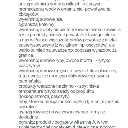
unikaj nadmiaru soli w posiłkach -> sprzyja
gromadzeniu wody w organizmie i powstawaniu
obrzęków,
wyeliminuj surowe jaja,
ograniczaj kofeinę,
wyeliminuj z diety niepasteryzowane mleko krowie, a
także produkty mleczne powstałe z takiego mleka –
u nas w Polsce większość serów powstaje z mleka
pasteryzowanego (z wyjątkiem np. oscypków), ale
warto to mieć na uwadze np. podczas wyjazdów za
granicę,
wyeliminuj surowe ryby, owoce morza -> ryzyko
pasożytów,
wyeliminuj surowe mięso -> ryzyko toksoplazmozy,
tutaj uważaj też na mięso półsurowe np. szynka
parmeńska,
produkty wędzone na zimno -> zbyt niska
temperatura ryzyko zależy od produktu
(toksoplazmoza, pasożyty)
ryby, które kumulują metale ciężkie tj. merli, miecznik
czy rekin,
uważaj również na warzywa i owoce -> myj je
dokładnie
ogranicz produkty bogate w witaminę A, w tym
suplementy z jej dodatkiem tj. oleje rybne, podroby,