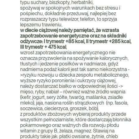
typu suchary, biszkopty, herbatniki,
spożywaj w spokojnych warunkach bez stresu i
pośpiechu, dokładnie przeżuwaj, najlepiej bez
rozpraszaczy typu telewizor, telefon, to sprzyja
lepszemu trawieniu,
w diecie ciążowej należy pamiętać, że wzrasta
zapotrzebowanie energetyczne oraz na składniki
odżywcze: I trymestr +85 kcal, II trymestr +285 kcal,
III trymestr + 475 kcal
,
wzrost zapotrzebowania energetycznego nie
oznacza przyzwolenia na spożywanie kalorycznych,
tłustych i jedzenie posiłków w nadmiarze, gdyż
nadmierna podaż kalorii jest tak samo niekorzystna -
>ryzyku rozwoju u dziecka zespołu metabolicznego,
wyższe ryzyko poronienia i cukrzycy ciążowej,
należy dostarczać białko w odpowiedniej ilości ->
mięso, ryby, nabiał – również ważne źródło wapnia
(kefir, jogurt, sery żółte, twaróg, maślanka, zsiadłe
mleko), jaja, nasiona roślin strączkowych (np. fasola,
soczewica, ciecierzyca, groszek, bób),
z produktów zbożowych wybieraj produkty przede
wszystkim pełnoziarniste, które dostarczają błonnika
pokarmowego oraz ważnych dla rozwoju płodu
witamin z grupy B, żelaza, magnez. Stawiaj na
produkty takie jak: płatki owsiane, żytnie, chleb