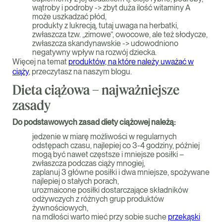
wątroby i podroby -> zbyt duża ilość witaminy A
może uszkadzać płód,
produkty z lukrecją, tutaj uwaga na herbatki,
zwłaszcza tzw. „zimowe”, owocowe, ale też słodycze,
zwłaszcza skandynawskie -> udowodniono
negatywny wpływ na rozwój dziecka.
Więcej na temat
produktów, na które należy uważać w
ciąży
, przeczytasz na naszym blogu.
Dieta ciążowa – najważniejsze
zasady
Do podstawowych zasad diety ciążowej należą:
jedzenie w miarę możliwości w regularnych
odstępach czasu, najlepiej co 3-4 godziny, później
mogą być nawet częstsze i mniejsze posiłki –
zwłaszcza podczas ciąży mnogiej,
zaplanuj 3 główne posiłki i dwa mniejsze, spożywane
najlepiej o stałych porach,
urozmaicone posiłki dostarczające składników
odżywczych z różnych grup produktów
żywnościowych,
na mdłości warto mieć przy sobie suche
przekąski