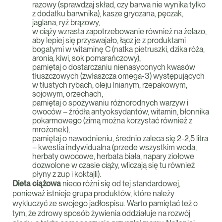
razowy (sprawdzaj skład, czy barwa nie wynika tylko
z dodatku barwnika), kasze gryczana, pęczak,
jaglana, ryż brązowy,
w ciąży wzrasta zapotrzebowanie również na żelazo,
aby lepiej się przyswajało, łącz je z produktami
bogatymi w witaminę C (natka pietruszki, dzika róża,
aronia, kiwi, sok pomarańczowy),
pamiętaj o dostarczaniu nienasyconych kwasów
tłuszczowych (zwłaszcza omega-3) występujących
w tłustych rybach, oleju lnianym, rzepakowym,
sojowym, orzechach,
pamiętaj o spożywaniu różnorodnych warzyw i
owoców – źródła antyoksydantów, witamin, błonnika
pokarmowego (zimą można korzystać również z
mrożonek),
pamiętaj o nawodnieniu, średnio zaleca się 2-2,5 litra
– kwestia indywidualna (przede wszystkim woda,
herbaty owocowe, herbata biała, napary ziołowe
dozwolone w czasie ciąży, wliczają się tu również
płyny z zup i koktajli).
Dieta ciążowa
nieco różni się od tej standardowej,
ponieważ istnieje grupa produktów, które należy
wykluczyć ze swojego jadłospisu. Warto pamiętać też o
tym, że zdrowy sposób żywienia oddziałuje na rozwój