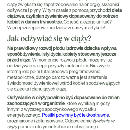
ciąży zwiększa się zapotrzebowanie na energię, składniki
odżywcze i płyny. W tym czasie z pomocą przychodzi
dieta
ciążowa, czyli plan żywieniowy dopasowany do potrzeb
kobiet w danym trymestrze.
Co jeść, a czego unikać?
Więcej szczegółów znajdziesz w naszym artykule!
Jak odżywiać się w ciąży?
Na prawidłowy rozwój płodu i zdrowie dziecka wpływa
sposób żywienia i styl życia kobiety stosowany jeszcze
przed ciążą.
W momencie rozwoju płodu możemy już
oddziaływać na jego przyszły metabolizm. Niezwykle
istotną rolę pełni tutaj płodowe programowanie
metaboliczne, dlatego bardzo ważne jest szerzenie
świadomości żywieniowej wśród kobiet spodziewających
się dziecka i planujących ciążę.
Odżywianie w ciąży powinno być dopasowane do zmian
zachodzących w organizmie
, które wynikają między
innymi z wyższego spoczynkowego wydatku
energetycznego.
Posiłki powinny być lekkostrawne
,
urozmaicone i zbilansowane. Odpowiednie
żywienie w
ciąży
pomoże utrzymać kobiecie dobrą formę i