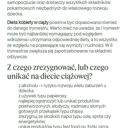
samopoczucie oraz dostarczy wszystkich składników
pokarmowych niezbędnych do właściwego rozwoju
dziecka.
Dieta kobiety w ciąży
powinna być dopasowana również
do danego trymestru. Warto mieć na uwadze, że I trymestr
może być najbardziej wymagający pod względem
wdrożenia i utrzymania odpowiedniej diety, a to wszystko
ze względu na pojawiające się wymioty i nudności. W II
trymestrze zwiększa się zapotrzebowanie na składniki
odżywcze.
Z czego zrezygnować, lub czego
unikać na diecie ciążowej?
z alkoholu -> ryzyko rozwoju wielu zaburzeń u
dziecka,
z używek typu papierosy,
najlepiej ograniczyć lub unikać produktów
przetworzonych, słodyczy, nadmiaru słonych
gotowych przekąsek typu chipsy,
zrezygnuj ze słodkich napoi typu cola, sprite czy
energetyków,
unikaj produktów typu fast food np. frytki, pizza,