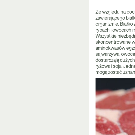
Ze względu na poch
zawierającego biał
organizmie. Białko
rybach i owocach mo
Wszystkie niezbędn
skoncentrowane w p
aminokwasów egzog
są warzywa, owoce, 
dostarczają dużych 
ryżowa i soja. Jedn
mogą zostać uznane