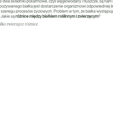
ałe dwa składniki pokarmowe, czyli węglowodany i tłuszcze, są nam
pożywanego białka jest dostarczenie organizmowi odpowiedniej i
 w szeregu procesów życiowych. Problem w tym, że białka występu
 Jakie są
różnice między białkiem roślinnym i zwierzęcym
?
ałko zwierzęce: różnice