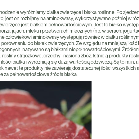
odzenie wyróżniamy białka zwierzęce i białka roślinne. Po zjedze
ko, jest on rozbijany na aminokwasy, wykorzystywane później w r
 zwierzęce jest białkiem pełnowartościowym. Jest to białko występ
rza, jajach, mleku i przetworach mlecznych (np. w serach, jogurta
e człowiekowi aminokwasy występują również w białku roślinnym,
orównaniu do białek zwierzęcych. Ze względu na mniejszą ilość 
ennych, nazywane są białkami niepełnowartościowymi. Źródłem 
rośliny strączkowe, orzechy i nasiona zbóż. Istnieją produkty rośli
ilości białka i wyróżniają się dużą wartością odżywczą. Są to m.in
ak nawet te produkty nie zawierają dostatecznej ilości wszystkich
 za pełnowartościowe źródła białka.