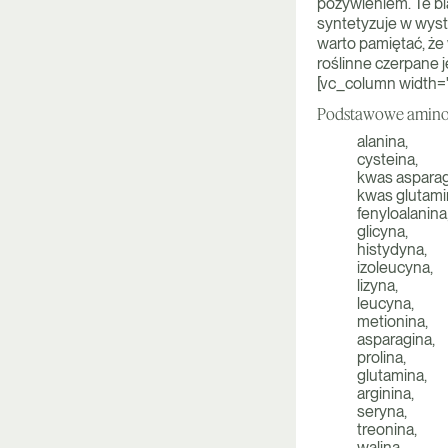
pożywieniem. Te b
syntetyzuje w wysta
warto pamiętać, że 
roślinne czerpane 
[vc_column width="
Podstawowe amino
alanina,
cysteina,
kwas aspara
kwas glutami
fenyloalanina
glicyna,
histydyna,
izoleucyna,
lizyna,
leucyna,
metionina,
asparagina,
prolina,
glutamina,
arginina,
seryna,
treonina,
walina,