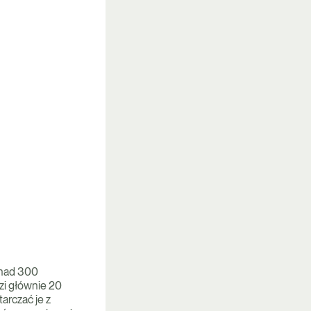
onad 300
zi głównie 20
arczać je z