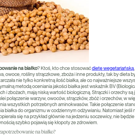
bowanie na białko
? Ktoś, kto chce stosować
dietę wegetariańską
 owoce, rośliny strączkowe, zboża i inne produkty, tak by dieta b
arczała nie tylko konkretną ilość białka, ale co najważniejsze wsz
lną metodą oceniania jakości białka jest wskaźnik BV (Biological 
 i zbożach, mają niską wartość biologiczną. Strączki i orzechy są
kolei połączenie warzyw, owoców, strączków, zbóż i orzechów, w wi
ia wszystkich potrzebnych aminokwasów. Takie połączenie stano
a białka do organizmu w codziennym odżywianiu. Natomiast jeśli n
opierała się na przykład głównie na jedzeniu soczewicy, nie będz
nością szybko pojawią się kłopoty ze zdrowiem.
 zapotrzebowanie na białko?