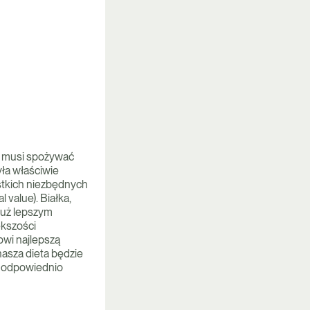
, musi spożywać
yła właściwie
ystkich niezbędnych
value). Białka,
 już lepszym
ększości
wi najlepszą
asza dieta będzie
ie odpowiednio