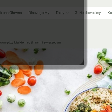
trona Główna
Dlaczego My
Diety
Gdzie dowozimy
Ko
pomiędzy białkiem roślinnym i zwierzęcym