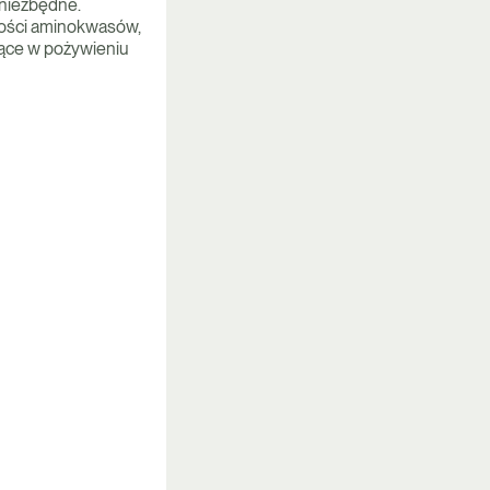
 niezbędne.
lości aminokwasów,
jące w pożywieniu