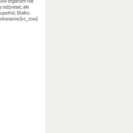
ów organizm nie
ę odżywiać, ale
upełnić. Białko
inokwasów.[vc_row]