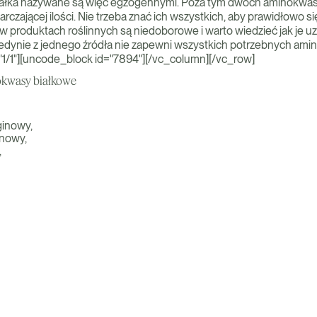
iałka nazywane są więc egzogennymi. Poza tym dwóch aminokwas
rczającej ilości. Nie trzeba znać ich wszystkich, aby prawidłowo si
w produktach roślinnych są niedoborowe i warto wiedzieć jak je uz
jedynie z jednego źródła nie zapewni wszystkich potrzebnych am
1/1"][uncode_block id="7894"][/vc_column][/vc_row]
kwasy białkowe
ginowy,
nowy,
,