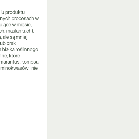
niu produktu
óżnych procesach w
ujące w mięsie,
ch, maślankach).
 ale są mniej
lub brak
białka roślinnego
nne, które
. amarantus, komosa
 aminokwasów i nie