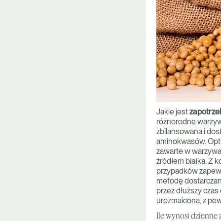
Jakie jest
zapotrze
różnorodne warzywa,
zbilansowana i dost
aminokwasów. Optyma
zawarte w warzywach
źródłem białka. Z 
przypadków zapewn
metodę dostarczani
przez dłuższy czas 
urozmaicona, z pew
Ile wynosi dzienne