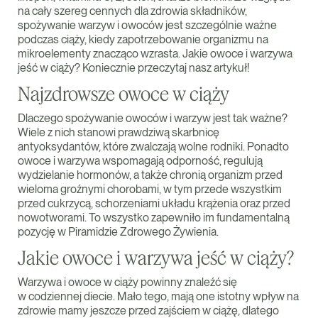
na cały szereg cennych dla zdrowia składników,
spożywanie warzyw i owoców jest szczególnie ważne
podczas ciąży, kiedy zapotrzebowanie organizmu na
mikroelementy znacząco wzrasta. Jakie owoce i warzywa
jeść w ciąży? Koniecznie przeczytaj nasz artykuł!
Najzdrowsze owoce w ciąży
Dlaczego spożywanie owoców i warzyw jest tak ważne?
Wiele z nich stanowi prawdziwą skarbnicę
antyoksydantów, które zwalczają wolne rodniki. Ponadto
owoce i warzywa wspomagają odporność, regulują
wydzielanie hormonów, a także chronią organizm przed
wieloma groźnymi chorobami, w tym przede wszystkim
przed cukrzycą, schorzeniami układu krążenia oraz przed
nowotworami. To wszystko zapewniło im fundamentalną
pozycję w Piramidzie Zdrowego Żywienia.
Jakie owoce i warzywa jeść w ciąży?
Warzywa i owoce w ciąży powinny znaleźć się
w codziennej diecie. Mało tego, mają one istotny wpływ na
zdrowie mamy jeszcze przed zajściem w ciążę, dlatego