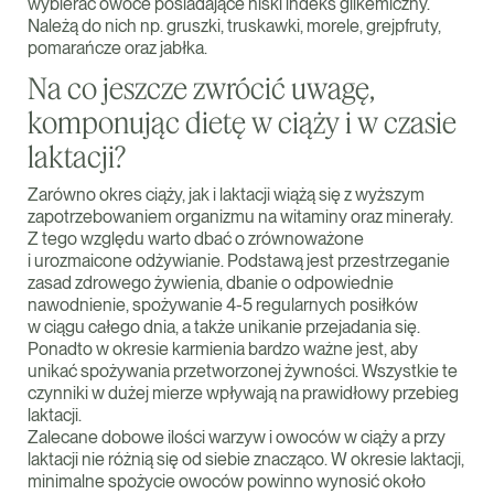
wybierać owoce posiadające niski indeks glikemiczny.
Należą do nich np. gruszki, truskawki, morele, grejpfruty,
pomarańcze oraz jabłka.
Na co jeszcze zwrócić uwagę,
komponując dietę w ciąży i w czasie
laktacji?
Zarówno okres ciąży, jak i laktacji wiążą się z wyższym
zapotrzebowaniem organizmu na witaminy oraz minerały.
Z tego względu warto dbać o zrównoważone
i urozmaicone odżywianie. Podstawą jest przestrzeganie
zasad zdrowego żywienia, dbanie o odpowiednie
nawodnienie, spożywanie 4-5 regularnych posiłków
w ciągu całego dnia, a także unikanie przejadania się.
Ponadto w okresie karmienia bardzo ważne jest, aby
unikać spożywania przetworzonej żywności. Wszystkie te
czynniki w dużej mierze wpływają na prawidłowy przebieg
laktacji.
Zalecane dobowe ilości warzyw i owoców w ciąży a przy
laktacji nie różnią się od siebie znacząco. W okresie laktacji,
minimalne spożycie owoców powinno wynosić około