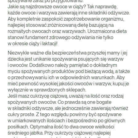
spożywane zaraz po przygotowaniu.
Jakie są najzdrowsze owoce w ciąży? Tak naprawdę,
każde owoce i warzywa zawierają inne składniki odżywcze.
Aby kompletnie zaspokoić zapotrzebowanie organizmu,
najlepiej stosować zróżnicowaną dietę bazującą na
rozmaitych owocach oraz warzywach. Urozmaicona dieta
stanowi fundament zdrowego odżywiania nie tylko
w okresie ciąży i laktacji!
Niezwykle ważne dla bezpieczeństwa przyszłej mamy i jej
dziecka jest unikanie spożywania psujących się warzyw
i owoców. Dodatkowo należy pamiętać o dokładnym
myciu spożywanych produktów pod bieżącą wodą, a także
o przechowywaniu ich w odpowiednich warunkach. Aby
mieć pewność wysokiej jakości owoców i warzyw, kupuj je
wyłącznie w sprawdzonych sklepach.
Jeśli masz cukrzycę ciążową, uważaj na ilość oraz rodzaj
spożywanych owoców. Co prawda są one bogate
w składniki odżywcze, ale jednocześnie zawierają również
cukry proste. Z tego względu powinny być spożywane
w umiarkowanych ilościach i bezpośrednio po głównych
posiłkach. Optymalna ilość to dwa owoce wielkości
średniego jabłka. Przy cukrzycy ciążowej najlepiej