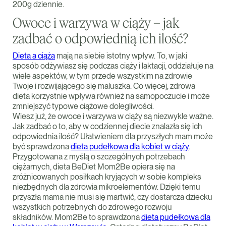
200g dziennie.
Owoce i warzywa w ciąży – jak
zadbać o odpowiednią ich ilość?
Dieta a ciąża
mają na siebie istotny wpływ. To, w jaki
sposób odżywiasz się podczas ciąży i laktacji, oddziałuje na
wiele aspektów, w tym przede wszystkim na zdrowie
Twoje i rozwijającego się maluszka. Co więcej, zdrowa
dieta korzystnie wpływa również na samopoczucie i może
zmniejszyć typowe ciążowe dolegliwości.
Wiesz już, że owoce i warzywa w ciąży są niezwykle ważne.
Jak zadbać o to, aby w codziennej diecie znalazła się ich
odpowiednia ilość? Ułatwieniem dla przyszłych mam może
być sprawdzona
dieta pudełkowa dla kobiet w ciąży
.
Przygotowana z myślą o szczególnych potrzebach
ciężarnych, dieta BeDiet Mom2Be opiera się na
zróżnicowanych posiłkach kryjących w sobie kompleks
niezbędnych dla zdrowia mikroelementów. Dzięki temu
przyszła mama nie musi się martwić, czy dostarcza dziecku
wszystkich potrzebnych do zdrowego rozwoju
składników. Mom2Be to sprawdzona
dieta pudełkowa dla