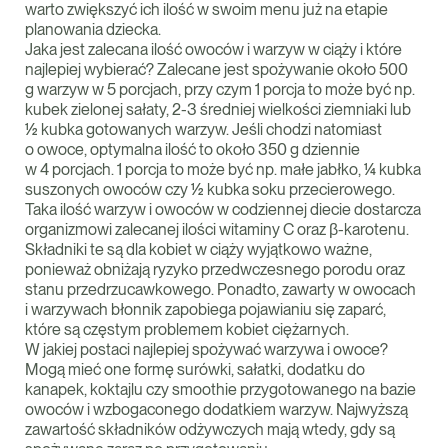
warto zwiększyć ich ilość w swoim menu już na etapie
planowania dziecka.
Jaka jest zalecana ilość owoców i warzyw w ciąży i które
najlepiej wybierać? Zalecane jest spożywanie około 500
g warzyw w 5 porcjach, przy czym 1 porcja to może być np.
kubek zielonej sałaty, 2-3 średniej wielkości ziemniaki lub
½ kubka gotowanych warzyw. Jeśli chodzi natomiast
o owoce, optymalna ilość to około 350 g dziennie
w 4 porcjach. 1 porcja to może być np. małe jabłko, ¼ kubka
suszonych owoców czy ½ kubka soku przecierowego.
Taka ilość warzyw i owoców w codziennej diecie dostarcza
organizmowi zalecanej ilości witaminy C oraz β-karotenu.
Składniki te są dla kobiet w ciąży wyjątkowo ważne,
ponieważ obniżają ryzyko przedwczesnego porodu oraz
stanu przedrzucawkowego. Ponadto, zawarty w owocach
i warzywach błonnik zapobiega pojawianiu się zaparć,
które są częstym problemem kobiet ciężarnych.
W jakiej postaci najlepiej spożywać warzywa i owoce?
Mogą mieć one formę surówki, sałatki, dodatku do
kanapek, koktajlu czy smoothie przygotowanego na bazie
owoców i wzbogaconego dodatkiem warzyw. Najwyższą
zawartość składników odżywczych mają wtedy, gdy są