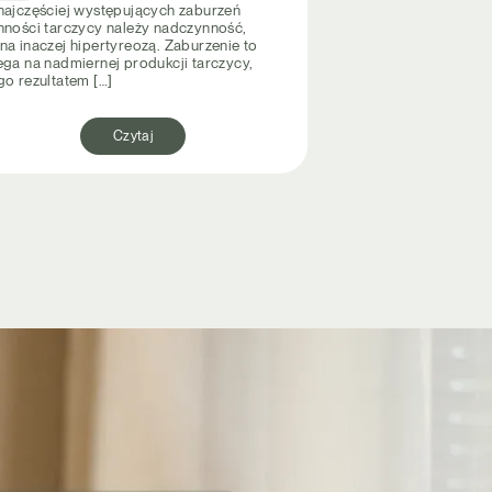
najczęściej występujących zaburzeń
nności tarczycy należy nadczynność,
na inaczej hipertyreozą. Zaburzenie to
ega na nadmiernej produkcji tarczycy,
go rezultatem […]
Czytaj