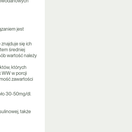
ęglowodanowych
zaniem jest
najduje się ich
atem średniej
sób wartość należy
tów, których
ć WW w porcji
omość zawartości
oło 30-50mg/dl.
ulinowej, także