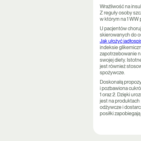
Wrażliwość na insul
Z reguły osoby szcz
w którym na 1 WW pr
U pacjentów choruj
skierowanych do o
Jak ułożyć jadłospi
indeksie glikemicz
zapotrzebowanie na
swojej diety. Ist
jest również stoso
spożywcze.
Doskonałą propozyc
i pozbawiona cukró
1 oraz 2. Dzięki ur
jest na produktach 
odżywcze i dostar
posiłki zapobiegaj