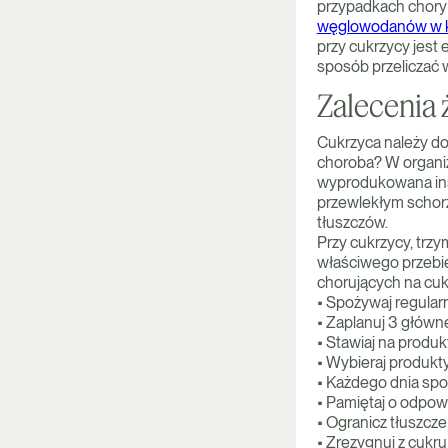
przypadkach chory 
węglowodanów w k
przy cukrzycy jest
sposób przeliczać
Zalecenia
Cukrzyca należy do
choroba? W organizm
wyprodukowana insu
przewlekłym schor
tłuszczów.
Przy cukrzycy, trz
właściwego przebie
chorujących na cuk
• Spożywaj regular
• Zaplanuj 3 główne
• Stawiaj na produk
• Wybieraj produkty
• Każdego dnia spo
• Pamiętaj o odpo
• Ogranicz tłuszcze
• Zrezygnuj z cukru