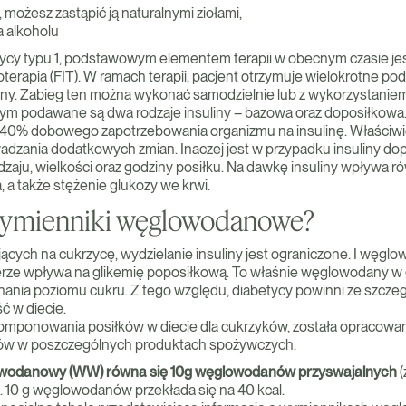
i, możesz zastąpić ją naturalnymi ziołami,
a alkoholu
zycy typu 1, podstawowym elementem terapii w obecnym czasie jes
terapia (FIT). W ramach terapii, pacjent otrzymuje wielokrotne po
liny. Zabieg ten można wykonać samodzielnie lub z wykorzystani
ym podawane są dwa rodzaje insuliny – bazowa oraz doposiłkowa.
40% dobowego zapotrzebowania organizmu na insulinę. Właściwie
zania dodatkowych zmian. Inaczej jest w przypadku insuliny dopo
dzaju, wielkości oraz godziny posiłku. Na dawkę insuliny wpływa 
 a także stężenie glukozy we krwi.
ymienniki węglowodanowe?
ących na cukrzycę, wydzielanie insuliny jest ograniczone. I wę
erze wpływa na glikemię poposiłkową. To właśnie węglowodany w
ania poziomu cukru. Z tego względu, diabetycy powinni ze szcz
ść w diecie.
omponowania posiłków w diecie dla cukrzyków, została opracowan
ów w poszczególnych produktach spożywczych.
owodanowy (WW) równa się 10g węglowodanów przyswajalnych
(
u. 10 g węglowodanów przekłada się na 40 kcal.