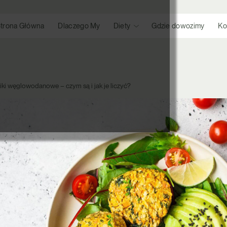
trona Główna
Dlaczego My
Diety
Gdzie dowozimy
Ko
ki węglowodanowe – czym są i jak je liczyć?