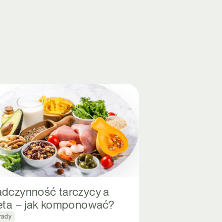
dczynność tarczycy a
eta – jak komponować?
rady