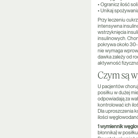
• Ogranicz ilość sol
• Unikaj spożywani
Przy leczeniu cukr
intensywna insulino
wstrzyknięcia insu
insulinowych. Chor
pokrywa około 30-
nie wymaga wprowad
dawka zależy od ro
aktywność fizyczna,
Czym są w
U pacjentów choruj
posiłku w dużej mi
odpowiadają za wah
kontrolować ich ilo
Dla uproszczenia k
ilości węglowodan
1 wymiennik węgl
błonnika) w posiłk