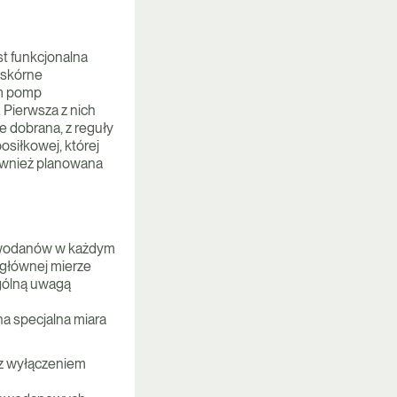
t funkcjonalna
dskórne
em pomp
 Pierwsza z nich
 dobrana, z reguły
siłkowej, której
również planowana
glowodanów w każdym
 głównej mierze
ególną uwagą
a specjalna miara
z wyłączeniem