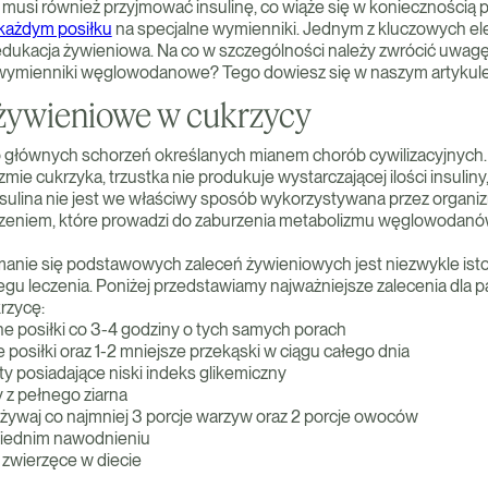
musi również przyjmować insulinę, co wiąże się w koniecznością p
ażdym posiłku
na specjalne wymienniki. Jednym z kluczowych el
 edukacja żywieniowa. Na co w szczególności należy zwrócić uwagę
 wymienniki węglowodanowe? Tego dowiesz się w naszym artykule
 żywieniowe w cukrzycy
 głównych schorzeń określanych mianem chorób cywilizacyjnych.
ie cukrzyka, trzustka nie produkuje wystarczającej ilości insuliny
lina nie jest we właściwy sposób wykorzystywana przez organiz
zeniem, które prowadzi do zaburzenia metabolizmu węglowodanów,
ymanie się podstawowych zaleceń żywieniowych jest niezwykle isto
gu leczenia. Poniżej przedstawiamy najważniejsze zalecenia dla 
rzycę:
ne posiłki co 3-4 godziny o tych samych porach
 posiłki oraz 1-2 mniejsze przekąski w ciągu całego dnia
ty posiadające niski indeks glikemiczny
 z pełnego ziarna
żywaj co najmniej 3 porcje warzyw oraz 2 porcje owoców
wiednim nawodnieniu
 zwierzęce w diecie