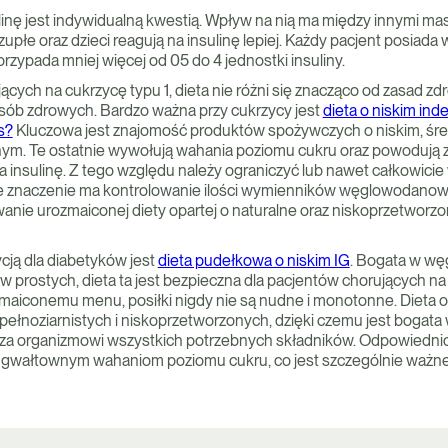
inę jest indywidualną kwestią. Wpływ na nią ma między innymi masa
upłe oraz dzieci reagują na insulinę lepiej. Każdy pacjent posiada w
zypada mniej więcej od 05 do 4 jednostki insuliny.
ących na cukrzycę typu 1, dieta nie różni się znacząco od zasad 
sób zdrowych. Bardzo ważna przy cukrzycy jest
dieta o niskim ind
s?
Kluczowa jest znajomość produktów spożywczych o niskim, śr
nym. Te ostatnie wywołują wahania poziomu cukru oraz powodują
 insulinę. Z tego względu należy ograniczyć lub nawet całkowicie
otne znaczenie ma kontrolowanie ilości wymienników węglowodano
wanie urozmaiconej diety opartej o naturalne oraz niskoprzetworz
ją dla diabetyków jest
dieta pudełkowa o niskim IG
. Bogata w w
w prostych, dieta ta jest bezpieczna dla pacjentów chorujących na
ozmaiconemu menu, posiłki nigdy nie są nudne i monotonne. Dieta o
pełnoziarnistych i niskoprzetworzonych, dzięki czemu jest bogata
cza organizmowi wszystkich potrzebnych składników. Odpowied
ą gwałtownym wahaniom poziomu cukru, co jest szczególnie ważne