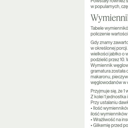
Powstały również 
w popularnych, cz
Wymiennik
Tabele wymiennikó
policzenie wartośc
Gdy znamy zawarto
w określonej porcji
wielkości jabłko 
podzielić przez 10.
Wymiennik węglowo
gramatura została 
makaronu, pieczywa
węglowodanów w d
Przyjmuje się, że 
Z kolei 1 jednostka
Przy ustalaniu dawk
• Ilość wymiennik
ilość wymienników
• Wrażliwość na ins
• Glikemię przed p