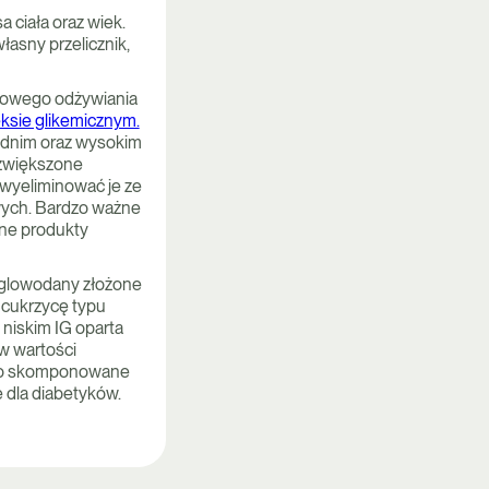
 ciała oraz wiek.
łasny przelicznik,
zdrowego odżywiania
eksie glikemicznym.
ednim oraz wysokim
 zwiększone
 wyeliminować je ze
wych. Bardzo ważne
one produkty
ęglowodany złożone
 cukrzycę typu
 niskim IG oparta
 w wartości
nio skomponowane
 dla diabetyków.