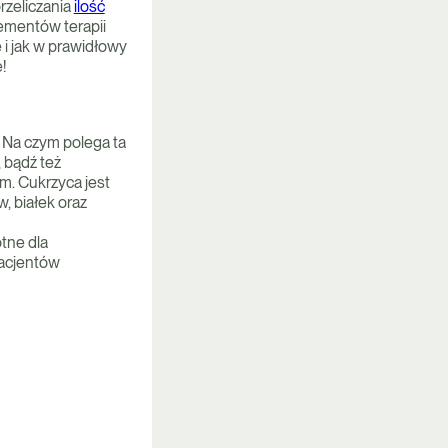
rzeliczania
ilość
ementów terapii
 i jak w prawidłowy
!
 Na czym polega ta
, bądź też
m. Cukrzyca jest
 białek oraz
tne dla
pacjentów