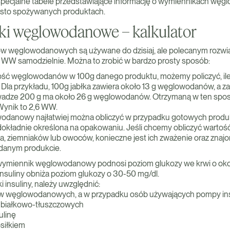
specjalne tabele przedstawiające informację o wymiennikach w
ęsto spożywanych produktach.
i węglowodanowe – kalkulator
w węglowodanowych są używane do dzisiaj, ale polecanym rozwią
i WW samodzielnie. Można to zrobić w bardzo prosty sposób:
ść węglowodanów w 100g danego produktu, możemy policzyć, ile z
. Dla przykładu, 100g jabłka zawiera około 13 g węglowodanów, a z
o wadze 200 g ma około 26 g węglowodanów. Otrzymaną w ten spo
 Wynik to 2,6 WW.
danowy najłatwiej można obliczyć w przypadku gotowych produk
dokładnie określona na opakowaniu. Jeśli chcemy obliczyć wartoś
, ziemniaków lub owoców, konieczne jest ich zważenie oraz znaj
anym produkcie.
1 wymiennik węglowodanowy podnosi poziom glukozy we krwi o ok
 insuliny obniża poziom glukozy o 30-50 mg/dl.
i insuliny, należy uwzględnić:
ów węglowodanowych, a w przypadku osób używających pompy ins
 białkowo-tłuszczowych
ulinę
osiłkiem