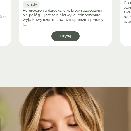
Do 
Porady
czy
Po urodzeniu dziecka, u kobiety rozpoczyna
zwa
się połóg – jest to niełatwy, a jednocześnie
ieta
pol
wyjątkowy czas dla świeżo upieczonej mamy.
cze
[…]
Czytaj