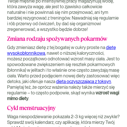
Twoje mięśnie po intensywnej pracy magazynują wodę,
która zawyża wagę, ale jest to zjawisko całkowicie
naturalne i nie powinnaś się nim przejmować, ani tym
bardziej rezygnować z treningów. Nawadniaj się regularnie
i rób przerwy od ćwiczeń, by dać się organizmowi
zregenerować, a wszystko będzie dobrze!
Zmiana rodzaju spożywanych pokarmów
Gdy zmieniasz dietę z tej bogatej w cukry proste na
dietę
wysokobłonnikową
, nawet o niższej kaloryczności,
możesz początkowo odnotować wzrost masy ciała. Jest to
spowodowane zwiększeniem się resztek pokarmowych
(błonnika) w jelitach i to właśnie one często zawyżają masę
ciała. Warto przed podjęciem nowej diety zastosować więc
detoks, jaki oferuje nasza
dieta oczyszczająca z toksyn
.
Pamiętaj też, że oprócz ważenia należy także mierzyć się
regularnie – to często podpowie, skąd wynika
wzrost wagi
mimo diety
.
Cykl menstruacyjny
Waga niespodziewanie pokazała 2-3 kg więcej niż zwykle?
Sprawdź swój kalendarz, czy aplikację, która mierzy Twój