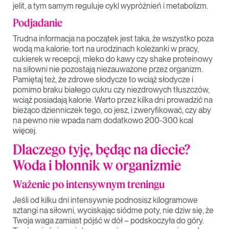
jelit, a tym samym reguluje cykl wypróżnień i metabolizm.
Podjadanie
Trudna informacja na początek jest taka, że wszystko poza
wodą ma kalorie: tort na urodzinach koleżanki w pracy,
cukierek w recepcji, mleko do kawy czy shake proteinowy
na siłowni nie pozostają niezauważone przez organizm.
Pamiętaj też, że zdrowe słodycze to wciąż słodycze i
pomimo braku białego cukru czy niezdrowych tłuszczów,
wciąż posiadają kalorie. Warto przez kilka dni prowadzić na
bieżąco dzienniczek tego, co jesz, i zweryfikować, czy aby
na pewno nie wpada nam dodatkowo 200-300 kcal
więcej.
Dlaczego tyję, będąc na diecie?
Woda i błonnik w organizmie
Ważenie po intensywnym treningu
Jeśli od kilku dni intensywnie podnosisz kilogramowe
sztangi na siłowni, wyciskając siódme poty, nie dziw się, że
Twoja waga zamiast pójść w dół – podskoczyła do góry.