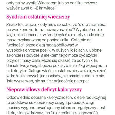
optymalny wynik. Wieczorem lub po posiłku możesz
ważyć nawet o 1-2 kg więcej!
Syndrom ostatniej wieczerzy
Znasz to uczucie, kiedy mówisz sobie, że “dietę zaczniesz
po weekendzie, teraz można zaszaleć”? Wyobraź sobie
więc taki scenariusz: w środę byłaś u dietetyka, ale dietę
masz rozplanowaną od poniedziałku. Ostatnie dni
“wolności” przed dietą mogą obfitować w
wysokokaloryczne posiłki w dużych ilościach, ulubione
alkohole i słodycze, a efektem tego może być szybki
przyrost masy ciała. Może się okazać, że po tych kilku
dniach Twoja waga będzie pokazywała o 2 kg więcej niż ta
u dietetyka. Dlatego właśnie ostatecznie zważ się w dzień
wdrożenia nowych jadłospisów, ale pamiętaj: dieta to nie
lista wyrzeczeń, nie musisz najadać się na zapas!
Nieprawidłowy deficyt kaloryczny
Odpowiednio dobrana kaloryczność w diecie redukcyjnej
to podstawa sukcesu: żeby osiągnąć spadek wagi,
musimy wygenerować ujemny bilans energetyczny. Jeśli
dieta, którą wdrażasz, ma źle określoną kaloryczność