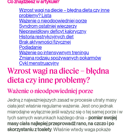
Co znajdziesz w artykule?
Wzrost wagi na diecie – błędna dieta czy inne
problemy? Lista
Ważenie o nieodpowiedniej porze
Syndrom ostatniej wieczerzy
Nieprawidłowy deficyt kaloryczny
Historia restrykcyjnych diet
Brak aktywności fizycznej
Podjadanie
Ważenie po intensywnym treningu
Zmiana rodzaju spożywanych pokarmów
Cykl menstruacyjny
Wzrost wagi na diecie – błędna
dieta czy inne problemy?
Ważenie o nieodpowiedniej porze
Jedną z najważniejszych zasad w procesie utraty masy
ciała jest właśnie regularne ważenie. Jest ono jednak
miarodajne wyłącznie jeśli ważysz się o tej samej porze i w
tych samych warunkach każdego dnia –
pomiar swojej
masy ciała najlepiej przeprowadź rano, na czczo i po
skorzystaniu z toalety
. Właśnie wtedy waga pokaże