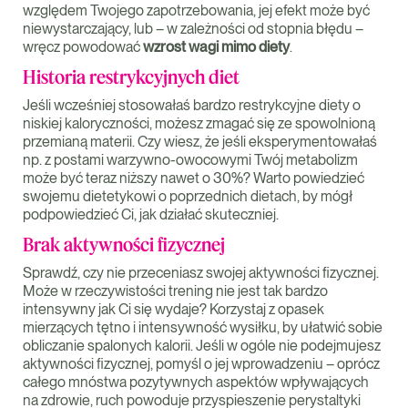
względem Twojego zapotrzebowania, jej efekt może być
niewystarczający, lub – w zależności od stopnia błędu –
wręcz powodować
wzrost wagi mimo diety
.
Historia restrykcyjnych diet
Jeśli wcześniej stosowałaś bardzo restrykcyjne diety o
niskiej kaloryczności, możesz zmagać się ze spowolnioną
przemianą materii. Czy wiesz, że jeśli eksperymentowałaś
np. z postami warzywno-owocowymi Twój metabolizm
może być teraz niższy nawet o 30%? Warto powiedzieć
swojemu dietetykowi o poprzednich dietach, by mógł
podpowiedzieć Ci, jak działać skuteczniej.
Brak aktywności fizycznej
Sprawdź, czy nie przeceniasz swojej aktywności fizycznej.
Może w rzeczywistości trening nie jest tak bardzo
intensywny jak Ci się wydaje? Korzystaj z opasek
mierzących tętno i intensywność wysiłku, by ułatwić sobie
obliczanie spalonych kalorii. Jeśli w ogóle nie podejmujesz
aktywności fizycznej, pomyśl o jej wprowadzeniu – oprócz
całego mnóstwa pozytywnych aspektów wpływających
na zdrowie, ruch powoduje przyspieszenie perystaltyki