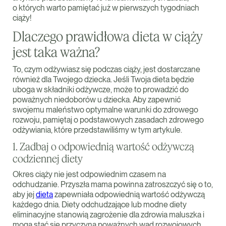
o których warto pamiętać już w pierwszych tygodniach
ciąży!
Dlaczego prawidłowa dieta w ciąży
jest taka ważna?
To, czym odżywiasz się podczas ciąży, jest dostarczane
również dla Twojego dziecka. Jeśli Twoja dieta będzie
uboga w składniki odżywcze, może to prowadzić do
poważnych niedoborów u dziecka. Aby zapewnić
swojemu maleństwo optymalne warunki do zdrowego
rozwoju, pamiętaj o podstawowych zasadach zdrowego
odżywiania, które przedstawiliśmy w tym artykule.
1. Zadbaj o odpowiednią wartość odżywczą
codziennej diety
Okres ciąży nie jest odpowiednim czasem na
odchudzanie. Przyszła mama powinna zatroszczyć się o to,
aby jej
dieta
zapewniała odpowiednią wartość odżywczą
każdego dnia. Diety odchudzające lub modne diety
eliminacyjne stanowią zagrożenie dla zdrowia maluszka i
mogą stać się przyczyną poważnych wad rozwojowych.