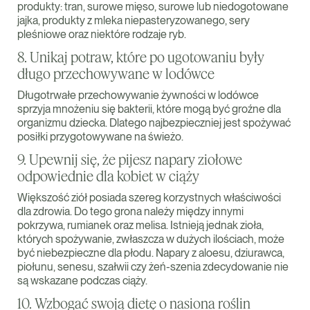
produkty: tran, surowe mięso, surowe lub niedogotowane
jajka, produkty z mleka niepasteryzowanego, sery
pleśniowe oraz niektóre rodzaje ryb.
8. Unikaj potraw, które po ugotowaniu były
długo przechowywane w lodówce
Długotrwałe przechowywanie żywności w lodówce
sprzyja mnożeniu się bakterii, które mogą być groźne dla
organizmu dziecka. Dlatego najbezpieczniej jest spożywać
posiłki przygotowywane na świeżo.
9. Upewnij się, że pijesz napary ziołowe
odpowiednie dla kobiet w ciąży
Większość ziół posiada szereg korzystnych właściwości
dla zdrowia. Do tego grona należy między innymi
pokrzywa, rumianek oraz melisa. Istnieją jednak zioła,
których spożywanie, zwłaszcza w dużych ilościach, może
być niebezpieczne dla płodu. Napary z aloesu, dziurawca,
piołunu, senesu, szałwii czy żeń-szenia zdecydowanie nie
są wskazane podczas ciąży.
10. Wzbogać swoją dietę o nasiona roślin