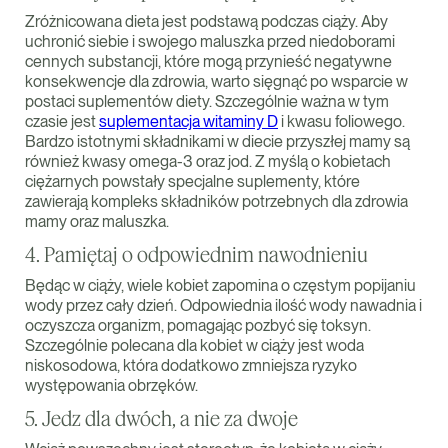
Zróżnicowana dieta jest podstawą podczas ciąży. Aby
uchronić siebie i swojego maluszka przed niedoborami
cennych substancji, które mogą przynieść negatywne
konsekwencje dla zdrowia, warto sięgnąć po wsparcie w
postaci suplementów diety. Szczególnie ważna w tym
czasie jest
suplementacja witaminy D
i kwasu foliowego.
Bardzo istotnymi składnikami w diecie przyszłej mamy są
również kwasy omega-3 oraz jod. Z myślą o kobietach
ciężarnych powstały specjalne suplementy, które
zawierają kompleks składników potrzebnych dla zdrowia
mamy oraz maluszka.
4. Pamiętaj o odpowiednim nawodnieniu
Będąc w ciąży, wiele kobiet zapomina o częstym popijaniu
wody przez cały dzień. Odpowiednia ilość wody nawadnia i
oczyszcza organizm, pomagając pozbyć się toksyn.
Szczególnie polecana dla kobiet w ciąży jest woda
niskosodowa, która dodatkowo zmniejsza ryzyko
występowania obrzęków.
5. Jedz dla dwóch, a nie za dwoje