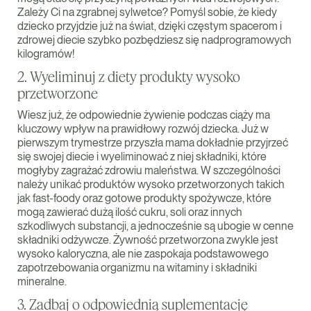
Zależy Ci na zgrabnej sylwetce? Pomyśl sobie, że kiedy
dziecko przyjdzie już na świat, dzięki częstym spacerom i
zdrowej diecie szybko pozbędziesz się nadprogramowych
kilogramów!
2. Wyeliminuj z diety produkty wysoko
przetworzone
Wiesz już, że odpowiednie żywienie podczas ciąży ma
kluczowy wpływ na prawidłowy rozwój dziecka. Już w
pierwszym trymestrze przyszła mama dokładnie przyjrzeć
się swojej diecie i wyeliminować z niej składniki, które
mogłyby zagrażać zdrowiu maleństwa. W szczególności
należy unikać produktów wysoko przetworzonych takich
jak fast-foody oraz gotowe produkty spożywcze, które
mogą zawierać dużą ilość cukru, soli oraz innych
szkodliwych substancji, a jednocześnie są ubogie w cenne
składniki odżywcze. Żywność przetworzona zwykle jest
wysoko kaloryczna, ale nie zaspokaja podstawowego
zapotrzebowania organizmu na witaminy i składniki
mineralne.
3. Zadbaj o odpowiednią suplementację