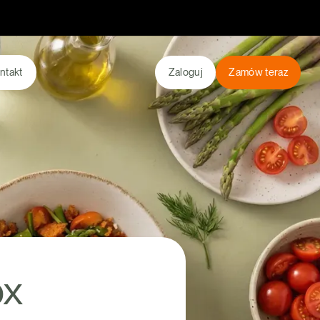
ntakt
Zaloguj
Zamów teraz
ox