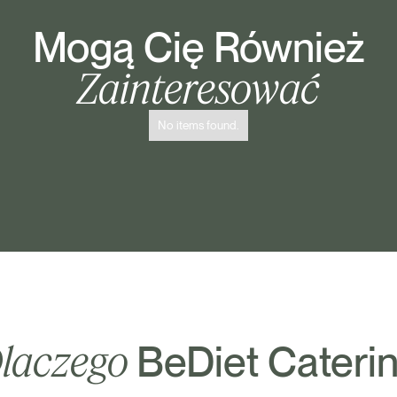
Mogą Cię Również
Zainteresować
No items found.
laczego
BeDiet Cateri