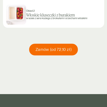
Obiad 2
Włoskie kluseczki z burakiem
w sosie z sera koziego z brokułami i orzechami włoskimi
Zamów (od 72,10 zł)