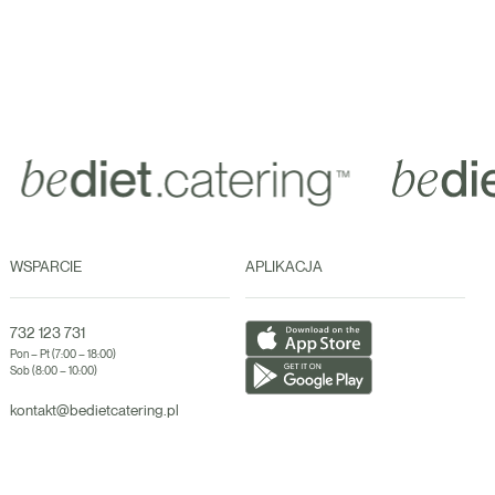
WSPARCIE
APLIKACJA
732 123 731
Pon – Pt (7:00 – 18:00)
Sob (8:00 – 10:00)
kontakt@bedietcatering.pl