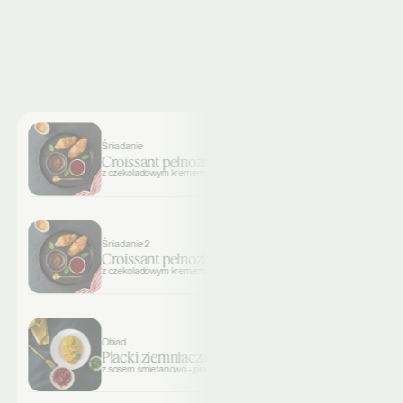
Śniadanie
Croissant pełnoziarnisty
z czekoladowym kremem z fasoli i konfiturą malinową
Śniadanie 2
Croissant pełnoziarnisty
z czekoladowym kremem z fasoli i konfiturą malinową
Obiad
Placki ziemniaczane
z sosem śmietanowo - pieczarkowym i surówką z buraka