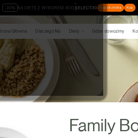
"
-30%
NA DIETĘ Z WYBOREM. KOD:
SELECT30
Kup ze zniżką
Kup
"
trona Główna
Dlaczego My
Diety
Gdzie dowozimy
Ko
Family B