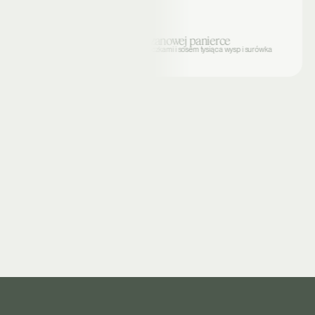
Obiad 2
Dorsz w parmezanowej panierce
z ziemniaczanymi łódeczkami i sosem tysiąca wysp i surówka