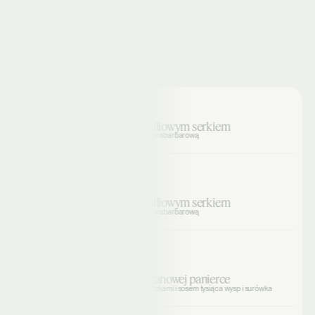
Śniadanie
Croissant z waniliowym serkiem
i konfiturą truskawkowo-rabarbarową
Śniadanie 2
Croissant z waniliowym serkiem
i konfiturą truskawkowo-rabarbarową
Obiad
Dorsz w parmezanowej panierce
z ziemniaczanymi łódeczkami i sosem tysiąca wysp i surówka