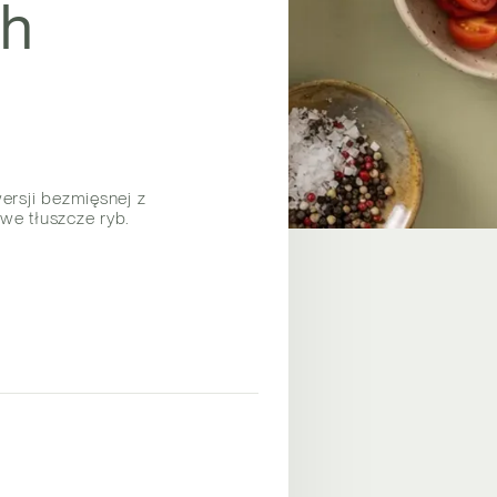
sh
rsji bezmięsnej z
we tłuszcze ryb.