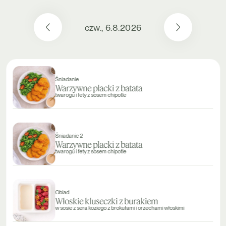
czw., 6.8.2026
Śniadanie
Warzywne placki z batata
twarogu i fety z sosem chipotle
Śniadanie 2
Warzywne placki z batata
twarogu i fety z sosem chipotle
Obiad
Włoskie kluseczki z burakiem
w sosie z sera koziego z brokułami i orzechami włoskimi