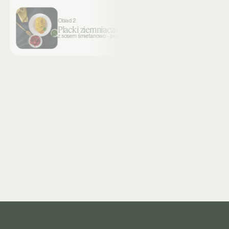
Obiad 2
Placki ziemniaczane
z sosem śmietanowo - pieczarkowym i surówką z buraka