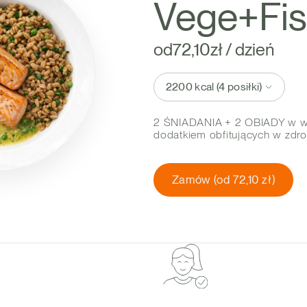
Vege+Fi
od
72,10
zł / dzień
2200 kcal (4 posiłki)
2 ŚNIADANIA + 2 OBIADY w we
dodatkiem obfitujących w zdro
Zamów (od 72,10 zł)