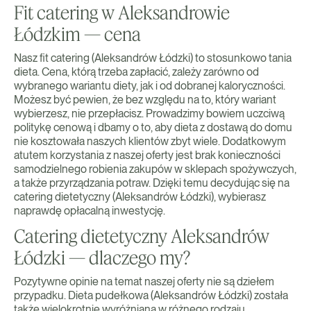
Fit catering w Aleksandrowie
Łódzkim — cena
Nasz fit catering (Aleksandrów Łódzki) to stosunkowo tania
dieta. Cena, którą trzeba zapłacić, zależy zarówno od
wybranego wariantu diety, jak i od dobranej kaloryczności.
Możesz być pewien, że bez względu na to, który wariant
wybierzesz, nie przepłacisz. Prowadzimy bowiem uczciwą
politykę cenową i dbamy o to, aby dieta z dostawą do domu
nie kosztowała naszych klientów zbyt wiele. Dodatkowym
atutem korzystania z naszej oferty jest brak konieczności
samodzielnego robienia zakupów w sklepach spożywczych,
a także przyrządzania potraw. Dzięki temu decydując się na
catering dietetyczny (Aleksandrów Łódzki), wybierasz
naprawdę opłacalną inwestycję.
Catering dietetyczny Aleksandrów
Łódzki — dlaczego my?
Pozytywne opinie na temat naszej oferty nie są dziełem
przypadku. Dieta pudełkowa (Aleksandrów Łódzki) została
także wielokrotnie wyróżniana w różnego rodzaju