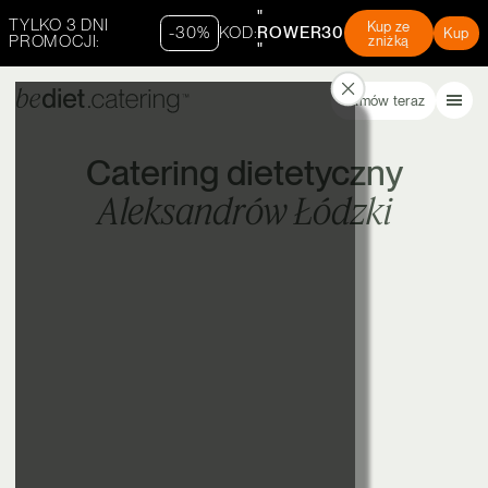
"
TYLKO 3 DNI
Kup ze
-30%
KOD:
ROWER30
Kup
PROMOCJI:
zniżką
"
Zamów teraz
Catering dietetyczny
Aleksandrów Łódzki