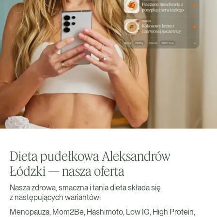
Dieta pudełkowa Aleksandrów
Łódzki — nasza oferta
Nasza zdrowa, smaczna i tania dieta składa się
z następujących wariantów:
Menopauza, Mom2Be, Hashimoto, Low IG, High Protein,