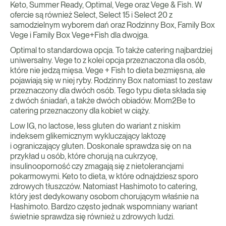
Keto, Summer Ready, Optimal, Vege oraz Vege & Fish. W
ofercie są również Select, Select 15 i Select 20 z
samodzielnym wyborem dań oraz Rodzinny Box, Family Box
Vege i Family Box Vege+Fish dla dwojga.
Optimal to standardowa opcja. To także catering najbardziej
uniwersalny. Vege to z kolei opcja przeznaczona dla osób,
które nie jedzą mięsa. Vege + Fish to dieta bezmięsna, ale
pojawiają się w niej ryby. Rodzinny Box natomiast to zestaw
przeznaczony dla dwóch osób. Tego typu dieta składa się
z dwóch śniadań, a także dwóch obiadów. Mom2Be to
catering przeznaczony dla kobiet w ciąży.
Low IG, no lactose, less gluten do wariant z niskim
indeksem glikemicznym wykluczający laktozę
i ograniczający gluten. Doskonale sprawdza się on na
przykład u osób, które chorują na cukrzycę,
insulinooporność czy zmagają się z nietolerancjami
pokarmowymi. Keto to dieta, w które odnajdziesz sporo
zdrowych tłuszczów. Natomiast Hashimoto to catering,
który jest dedykowany osobom chorującym właśnie na
Hashimoto. Bardzo często jednak wspomniany wariant
świetnie sprawdza się również u zdrowych ludzi.