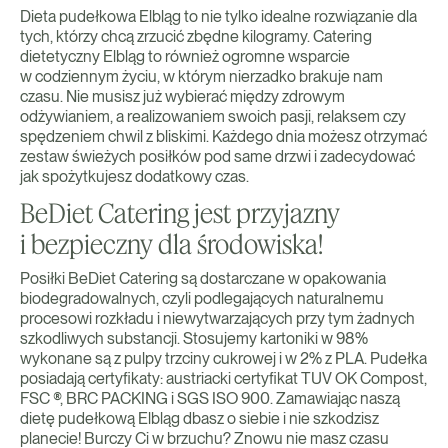
Dieta pudełkowa Elbląg to nie tylko idealne rozwiązanie dla
tych, którzy chcą zrzucić zbędne kilogramy. Catering
dietetyczny Elbląg to również ogromne wsparcie
w codziennym życiu, w którym nierzadko brakuje nam
czasu. Nie musisz już wybierać między zdrowym
odżywianiem, a realizowaniem swoich pasji, relaksem czy
spędzeniem chwil z bliskimi. Każdego dnia możesz otrzymać
zestaw świeżych posiłków pod same drzwi i zadecydować
jak spożytkujesz dodatkowy czas.
BeDiet Catering jest przyjazny
i bezpieczny dla środowiska!
Posiłki BeDiet Catering są dostarczane w opakowania
biodegradowalnych, czyli podlegających naturalnemu
procesowi rozkładu i niewytwarzających przy tym żadnych
szkodliwych substancji. Stosujemy kartoniki w 98%
wykonane są z pulpy trzciny cukrowej i w 2% z PLA. Pudełka
posiadają certyfikaty: austriacki certyfikat TUV OK Compost,
FSC ®, BRC PACKING i SGS ISO 900. Zamawiając naszą
dietę pudełkową Elbląg dbasz o siebie i nie szkodzisz
planecie! Burczy Ci w brzuchu? Znowu nie masz czasu