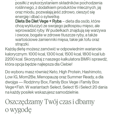
posiłki z wykorzystaniem składników pochodzenia
roślinnego, z dodatkiem produktów mlecznych, jaj
oraz miodu, pozwalają jeść zdrowo, cieszyć się
energię i dbać o sylwetkę.
Dieta Be Diet Vege + Ryba
– dieta dla osób, które
chcą wykluczyć ze swojego jadłospisu mięso, ale
wprowadzić ryby. W pudełkach znajdują się warzywa
i owoce, bogate w zdrowe tłuszcze ryby, a także
wartościowe zamienniki mięsa, takie jak tofu oraz
strączki.
Każdą dietę możesz zamówić w odpowiednim wariancie
kalorycznym: 1000 kcal, 1300 kcal, 1500 kcal, 1800 kcal lub
2200 kcal. Skorzystaj z naszego kalkulatora BMR i sprawdź,
która opcja będzie najlepsza dla Ciebie!
Do wyboru masz również Keto, High Protein, Hashimoto,
Low IG, Mom2Be, Menopauzę oraz Summer Ready, a dla
dwojga — Rodzinny Box, Family Box Vege i Family Box
Vege+Fish. W wariantach Select, Select 15 i Select 20 dania
na każdy posiłek wskazujesz samodzielnie.
Oszczędzamy Twój czas i dbamy
o wygodę