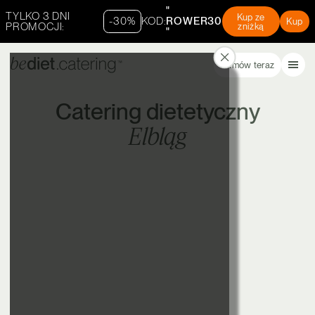
"
TYLKO 3 DNI
Kup ze
-30%
KOD:
ROWER30
Kup
PROMOCJI:
zniżką
"
Zamów teraz
Catering dietetyczny
Elbląg