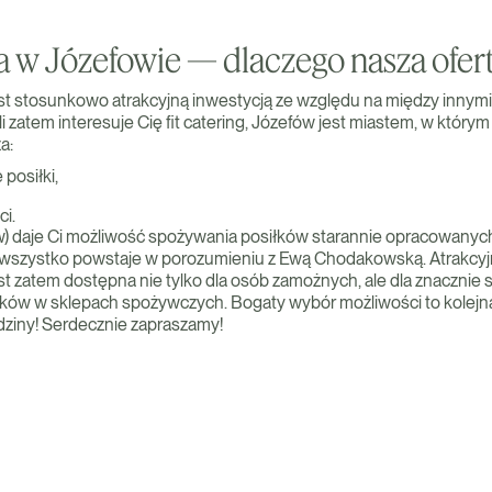
 w Józefowie — dlaczego nasza ofer
st stosunkowo atrakcyjną inwestycją ze względu na między innym
zatem interesuje Cię fit catering, Józefów jest miastem, w którym
a:
posiłki,
i.
ów) daje Ci możliwość spożywania posiłków starannie opracowany
 wszystko powstaje w porozumieniu z Ewą Chodakowską. Atrakcyjne
st zatem dostępna nie tylko dla osób zamożnych, ale dla znacznie 
ów w sklepach spożywczych. Bogaty wybór możliwości to kolejna 
odziny! Serdecznie zapraszamy!