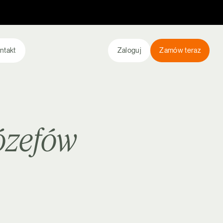
ntakt
Zaloguj
Zamów teraz
ózefów