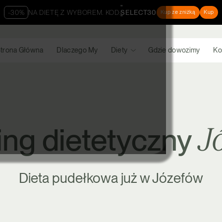
"
-30%
NA DIETĘ Z WYBOREM. KOD:
SELECT30
Kup ze zniżką
Kup
"
trona Główna
Dlaczego My
Diety
Gdzie dowozimy
Ko
J
ing dietetyczny
Dieta pudełkowa już w Józefów