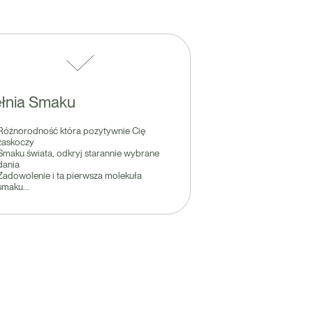
łnia Smaku
Różnorodność która pozytywnie Cię
zaskoczy
Smaku świata, odkryj starannie wybrane
dania
Zadowolenie i ta pierwsza molekuła
smaku...