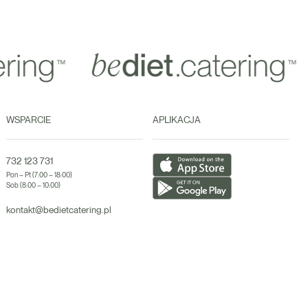
WSPARCIE
APLIKACJA
732 123 731
Pon – Pt (7:00 – 18:00)
Sob (8:00 – 10:00)
kontakt@bedietcatering.pl