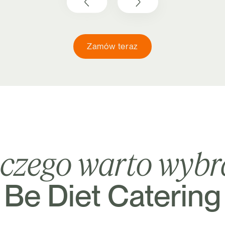
Zamów teraz
aczego warto wyb
Be Diet Catering