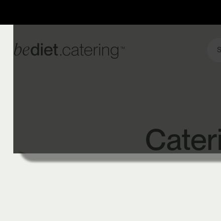
S
Cater