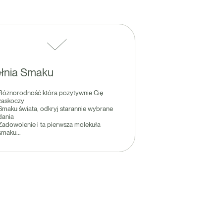
łnia Smaku
Różnorodność która pozytywnie Cię
zaskoczy
Smaku świata, odkryj starannie wybrane
dania
Zadowolenie i ta pierwsza molekuła
smaku...