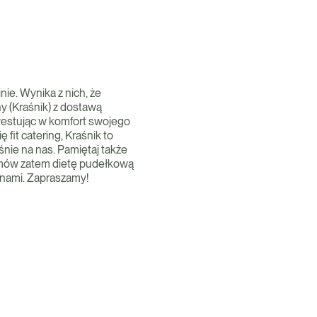
ie. Wynika z nich, że
ny (Kraśnik) z dostawą
westując w komfort swojego
 fit catering, Kraśnik to
nie na nas. Pamiętaj także
zamów zatem dietę pudełkową
 nami. Zapraszamy!