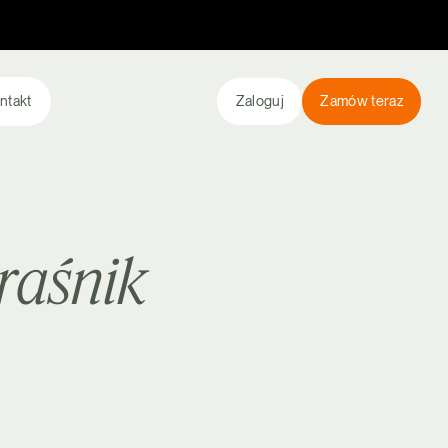
ntakt
Zaloguj
Zamów teraz
raśnik