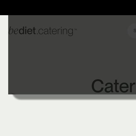
S
Cater