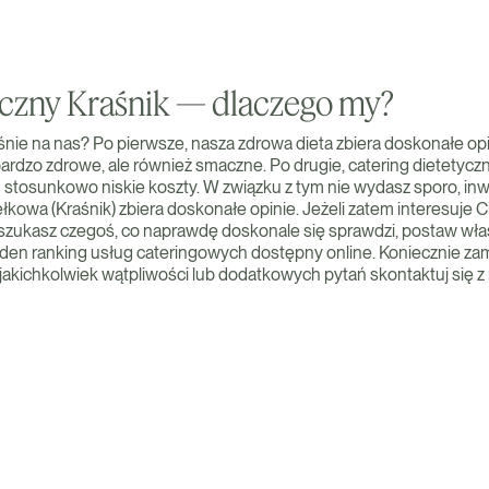
yczny Kraśnik — dlaczego my?
nie na nas? Po pierwsze, nasza zdrowa dieta zbiera doskonałe opin
bardzo zdrowe, ale również smaczne. Po drugie, catering dietetycz
stosunkowo niskie koszty. W związku z tym nie wydasz sporo, in
łkowa (Kraśnik) zbiera doskonałe opinie. Jeżeli zatem interesuje Cię
 szukasz czegoś, co naprawdę doskonale się sprawdzi, postaw właś
ejeden ranking usług cateringowych dostępny online. Koniecznie 
 jakichkolwiek wątpliwości lub dodatkowych pytań skontaktuj się z