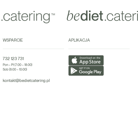
WSPARCIE
APLIKACJA
732 123 731
Pon – Pt (7:00 – 18:00)
Sob (8:00 – 10:00)
kontakt@bedietcatering.pl