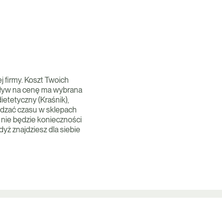
j firmy. Koszt Twoich
wpływ na cenę ma wybrana
ietetyczny (Kraśnik),
pędzać czasu w sklepach
 nie będzie konieczności
ż znajdziesz dla siebie