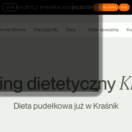
"
-30%
NA DIETĘ Z WYBOREM. KOD:
SELECT30
Kup ze zniżką
Kup
"
trona Główna
Dlaczego My
Diety
Gdzie dowozimy
Ko
K
ing dietetyczny
Dieta pudełkowa już w Kraśnik