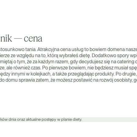
śnik — cena
ta stosunkowo tania. Atrakcyjna cena usług to bowiem domena nasze
ierze ze względu na to, którą wybrałeś dietę. Dodatkowo spory 
miętaj o tym, że za każdym razem, gdy decydujesz się na catering d
dze, ale również czas. Po pierwsze bowiem, nie będziesz musiał s
dzy innymi w kolejkach, a także przeglądając produkty. Po drugie,
o domu sprawia zatem, że możesz postawić na rozwój osobisty, gdy