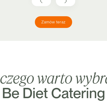
Zamów teraz
aczego warto wyb
Be Diet Catering