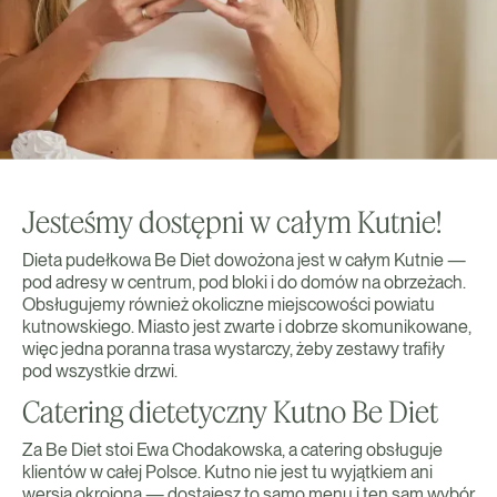
Jesteśmy dostępni w całym Kutnie!
Dieta pudełkowa Be Diet dowożona jest w całym Kutnie —
pod adresy w centrum, pod bloki i do domów na obrzeżach.
Obsługujemy również okoliczne miejscowości powiatu
kutnowskiego. Miasto jest zwarte i dobrze skomunikowane,
więc jedna poranna trasa wystarczy, żeby zestawy trafiły
pod wszystkie drzwi.
Catering dietetyczny Kutno Be Diet
Za Be Diet stoi Ewa Chodakowska, a catering obsługuje
klientów w całej Polsce. Kutno nie jest tu wyjątkiem ani
wersją okrojoną — dostajesz to samo menu i ten sam wybór