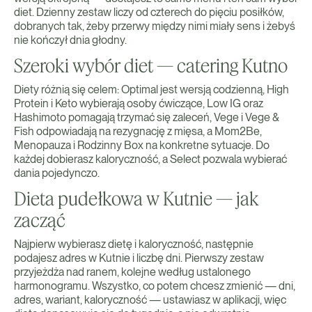
diet. Dzienny zestaw liczy od czterech do pięciu posiłków,
dobranych tak, żeby przerwy między nimi miały sens i żebyś
nie kończył dnia głodny.
Szeroki wybór diet — catering Kutno
Diety różnią się celem: Optimal jest wersją codzienną, High
Protein i Keto wybierają osoby ćwiczące, Low IG oraz
Hashimoto pomagają trzymać się zaleceń, Vege i Vege &
Fish odpowiadają na rezygnację z mięsa, a Mom2Be,
Menopauza i Rodzinny Box na konkretne sytuacje. Do
każdej dobierasz kaloryczność, a Select pozwala wybierać
dania pojedynczo.
Dieta pudełkowa w Kutnie — jak
zacząć
Najpierw wybierasz dietę i kaloryczność, następnie
podajesz adres w Kutnie i liczbę dni. Pierwszy zestaw
przyjeżdża nad ranem, kolejne według ustalonego
harmonogramu. Wszystko, co potem chcesz zmienić — dni,
adres, wariant, kaloryczność — ustawiasz w aplikacji, więc