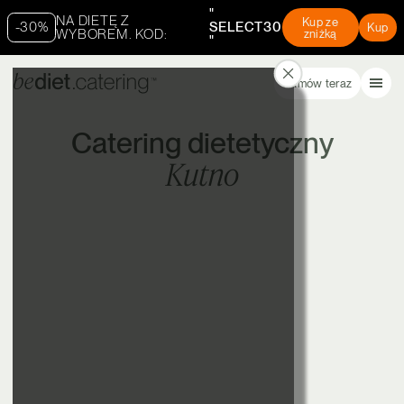
"
NA DIETĘ Z
Kup ze
-30%
SELECT30
Kup
WYBOREM. KOD:
zniżką
"
Zamów teraz
Catering dietetyczny
Kutno