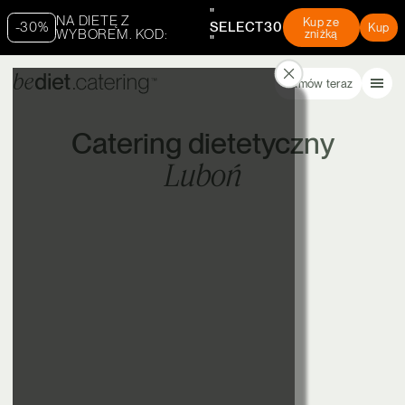
"
NA DIETĘ Z
Kup ze
-30%
SELECT30
Kup
WYBOREM. KOD:
zniżką
"
Zamów teraz
Catering dietetyczny
Luboń