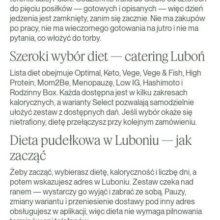
do pięciu posiłków — gotowych i opisanych — więc dzień
jedzenia jest zamknięty, zanim się zacznie. Nie ma zakupów
po pracy, nie ma wieczornego gotowania na jutro i nie ma
pytania, co włożyć do torby.
Szeroki wybór diet — catering Luboń
Lista diet obejmuje Optimal, Keto, Vege, Vege & Fish, High
Protein, Mom2Be, Menopauzę, Low IG, Hashimoto i
Rodzinny Box. Każda dostępna jest w kilku zakresach
kalorycznych, a warianty Select pozwalają samodzielnie
ułożyć zestaw z dostępnych dań. Jeśli wybór okaże się
nietrafiony, dietę przełączysz przy kolejnym zamówieniu.
Dieta pudełkowa w Luboniu — jak
zacząć
Żeby zacząć, wybierasz dietę, kaloryczność i liczbę dni, a
potem wskazujesz adres w Luboniu. Zestaw czeka nad
ranem — wystarczy go wyjąć i zabrać ze sobą. Pauzy,
zmiany wariantu i przeniesienie dostawy pod inny adres
obsługujesz w aplikacji, więc dieta nie wymaga pilnowania