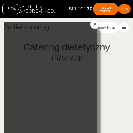
"
NA DIETĘ Z
Kup ze
-30%
SELECT30
Kup
WYBOREM. KOD:
zniżką
"
Zamów teraz
Catering dietetyczny
Pleszew