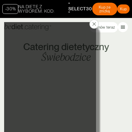
"
NA DIETĘ Z
Kup ze
-30%
SELECT30
Kup
WYBOREM. KOD:
zniżką
"
Zamów teraz
Catering dietetyczny
Świebodzice