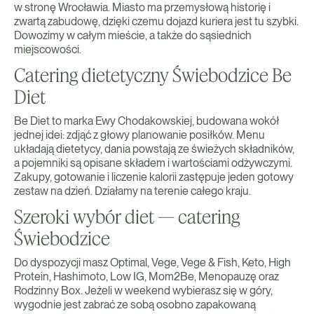
w stronę Wrocławia. Miasto ma przemysłową historię i
zwartą zabudowę, dzięki czemu dojazd kuriera jest tu szybki.
Dowozimy w całym mieście, a także do sąsiednich
miejscowości.
Catering dietetyczny Świebodzice Be
Diet
Be Diet to marka Ewy Chodakowskiej, budowana wokół
jednej idei: zdjąć z głowy planowanie posiłków. Menu
układają dietetycy, dania powstają ze świeżych składników,
a pojemniki są opisane składem i wartościami odżywczymi.
Zakupy, gotowanie i liczenie kalorii zastępuje jeden gotowy
zestaw na dzień. Działamy na terenie całego kraju.
Szeroki wybór diet — catering
Świebodzice
Do dyspozycji masz Optimal, Vege, Vege & Fish, Keto, High
Protein, Hashimoto, Low IG, Mom2Be, Menopauzę oraz
Rodzinny Box. Jeżeli w weekend wybierasz się w góry,
wygodnie jest zabrać ze sobą osobno zapakowaną