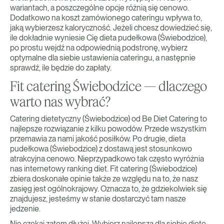
wariantach, a poszczególne opcje różnią się cenowo.
Dodatkowo na koszt zamówionego cateringu wpływa to,
jaką wybierzesz kaloryczność. Jeżeli chcesz dowiedzieć się,
ile dokładnie wyniesie Cię dieta pudełkowa (Świebodzice),
po prostu wejdź na odpowiednią podstronę, wybierz
optymalne dla siebie ustawienia cateringu, a następnie
sprawdź, ile będzie do zapłaty.
Fit catering Świebodzice — dlaczego
warto nas wybrać?
Catering dietetyczny (Świebodzice) od Be Diet Catering to
najlepsze rozwiązanie z kilku powodów. Przede wszystkim
przemawia za nami jakość posiłków. Po drugie, dieta
pudełkowa (Świebodzice) z dostawą jest stosunkowo
atrakcyjna cenowo. Nieprzypadkowo tak często wyróżnia
nas internetowy ranking diet. Fit catering (Świebodzice)
zbiera doskonałe opinie także ze względu na to, że nasz
zasięg jest ogólnokrajowy. Oznacza to, że gdziekolwiek się
znajdujesz, jesteśmy w stanie dostarczyć tam nasze
jedzenie.
Nie czekaj zatem dłużej. Wybierz najlepszą dla siebie dietę,