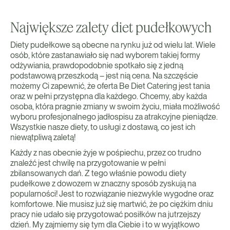
Największe zalety diet pudełkowych
Diety pudełkowe są obecne na rynku już od wielu lat. Wiele
osób, które zastanawiało się nad wyborem takiej formy
odżywiania, prawdopodobnie spotkało się z jedną
podstawową przeszkodą – jest nią cena. Na szczęście
możemy Ci zapewnić, że oferta Be Diet Catering jest tania
oraz w pełni przystępna dla każdego. Chcemy, aby każda
osoba, która pragnie zmiany w swoim życiu, miała możliwość
wyboru profesjonalnego jadłospisu za atrakcyjne pieniądze.
Wszystkie nasze diety, to usługi z dostawą, co jest ich
niewątpliwą zaletą!
Każdy z nas obecnie żyje w pośpiechu, przez co trudno
znaleźć jest chwilę na przygotowanie w pełni
zbilansowanych dań. Z tego właśnie powodu diety
pudełkowe z dowozem w znaczny sposób zyskują na
popularności! Jest to rozwiązanie niezwykle wygodne oraz
komfortowe. Nie musisz już się martwić, że po ciężkim dniu
pracy nie udało się przygotować posiłków na jutrzejszy
dzień. My zajmiemy się tym dla Ciebie i to w wyjątkowo