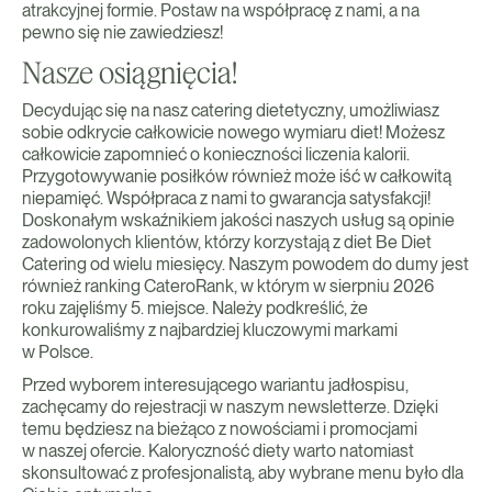
atrakcyjnej formie. Postaw na współpracę z nami, a na
pewno się nie zawiedziesz!
Nasze osiągnięcia!
Decydując się na nasz catering dietetyczny, umożliwiasz
sobie odkrycie całkowicie nowego wymiaru diet! Możesz
całkowicie zapomnieć o konieczności liczenia kalorii.
Przygotowywanie posiłków również może iść w całkowitą
niepamięć. Współpraca z nami to gwarancja satysfakcji!
Doskonałym wskaźnikiem jakości naszych usług są opinie
zadowolonych klientów, którzy korzystają z diet Be Diet
Catering od wielu miesięcy. Naszym powodem do dumy jest
również ranking CateroRank, w którym w sierpniu 2026
roku zajęliśmy 5. miejsce. Należy podkreślić, że
konkurowaliśmy z najbardziej kluczowymi markami
w Polsce.
Przed wyborem interesującego wariantu jadłospisu,
zachęcamy do rejestracji w naszym newsletterze. Dzięki
temu będziesz na bieżąco z nowościami i promocjami
w naszej ofercie. Kaloryczność diety warto natomiast
skonsultować z profesjonalistą, aby wybrane menu było dla