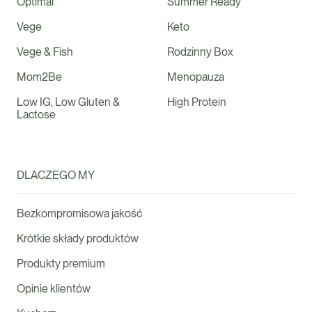
Optimal
Summer Ready
Vege
Keto
Vege & Fish
Rodzinny Box
Mom2Be
Menopauza
Low IG, Low Gluten &
High Protein
Lactose
DLACZEGO MY
Bezkompromisowa jakość
Krótkie składy produktów
Produkty premium
Opinie klientów