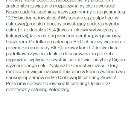
znakomite rozwiązanie i rozpoczynamy eko rewolucję!
Nasze pudełka spełniają najwyższe normy oraz gwarantują
100% biodegradowalność! Wykonane są z pulpy trzciny
cukrowej (produkt uboczny powstający podczas wyrobu
cukru) oraz dodatku PLA (kwas mlekowy wytwarzany z
kukurydzy), który chroni przed temperaturą, wilgocią oraz
tłuszczem. Pudełka po cateringu Be Diet należy wrzucić do
pojemnika na odpady BIO (brązowy kosz). Zdrowa dieta
pudełkowa Żywiec, idealnie dopasowana do potrzeb
organizmu, wpłynie korzystnie na zdrowie i przybliży Cię do
wyznaczonego celu. Zyskasz też mnóstwo czasu, który
możesz poświęcić na ćwiczenia, albo w końcu zwolnić i żyć
spokojniej. Zamów na Be Diet swój fit catering Żywiec!
Polecamy sprawdzić również fit catering Opole oraz
dietetyczny catering Kołobrzeg!