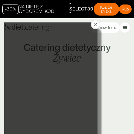
"
NA DIETĘ Z
Kup ze
-30%
SELECT30
Kup
WYBOREM. KOD:
zniżką
"
Zamów teraz
Catering dietetyczny
Żywiec