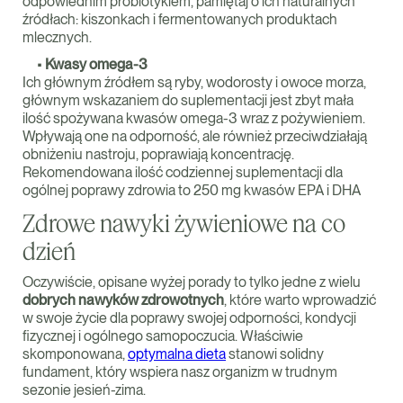
odpowiednim probiotykiem, pamiętaj o ich naturalnych
źródłach: kiszonkach i fermentowanych produktach
mlecznych.
•
Kwasy omega-3
Ich głównym źródłem są ryby, wodorosty i owoce morza,
głównym wskazaniem do suplementacji jest zbyt mała
ilość spożywana kwasów omega-3 wraz z pożywieniem.
Wpływają one na odporność, ale również przeciwdziałają
obniżeniu nastroju, poprawiają koncentrację.
Rekomendowana ilość codziennej suplementacji dla
ogólnej poprawy zdrowia to 250 mg kwasów EPA i DHA
Zdrowe nawyki żywieniowe na co
dzień
Oczywiście, opisane wyżej porady to tylko jedne z wielu
dobrych nawyków zdrowotnych
, które warto wprowadzić
w swoje życie dla poprawy swojej odporności, kondycji
fizycznej i ogólnego samopoczucia. Właściwie
skomponowana,
optymalna dieta
stanowi solidny
fundament, który wspiera nasz organizm w trudnym
sezonie jesień-zima.