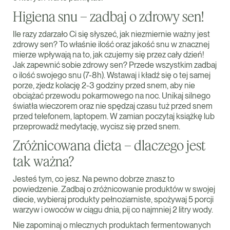
Higiena snu – zadbaj o zdrowy sen!
Ile razy zdarzało Ci się słyszeć, jak niezmiernie ważny jest
zdrowy sen? To właśnie ilość oraz jakość snu w znacznej
mierze wpływają na to, jak czujemy się przez cały dzień!
Jak zapewnić sobie zdrowy sen? Przede wszystkim zadbaj
o ilość swojego snu (7-8h). Wstawaj i kładź się o tej samej
porze, zjedz kolację 2-3 godziny przed snem, aby nie
obciążać przewodu pokarmowego na noc. Unikaj silnego
światła wieczorem oraz nie spędzaj czasu tuż przed snem
przed telefonem, laptopem. W zamian poczytaj książkę lub
przeprowadź medytację, wycisz się przed snem.
Zróżnicowana dieta – dlaczego jest
tak ważna?
Jesteś tym, co jesz. Na pewno dobrze znasz to
powiedzenie. Zadbaj o zróżnicowanie produktów w swojej
diecie, wybieraj produkty pełnoziarniste, spożywaj 5 porcji
warzyw i owoców w ciągu dnia, pij co najmniej 2 litry wody.
Nie zapominaj o mlecznych produktach fermentowanych