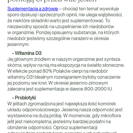
Suplementacja a zdrowie
– chociaż ten temat wywołuje
sporo dyskusji i sprzecznych opinii, nie ulega wątpliwości,
że niektóre składniki warto jest suplementować. To
niezawodny sposób na uzupełnienie ich niedoborów
w organizmie. Poniżej opisujemy substancje, na których
niedobór jesteśmy szczególnie narażeni w okresie
jesiennym:
•
Witamina D3
Jej głównym źródłem w naszym organizmie jest synteza
skórna, wpływ na nią ma ekspozycja na światło słoneczne.
W efekcie ponad 80% Polaków cierpi na niedobór
witaminy D3! Idealnym rozwiązaniem byłoby oznaczenie
jej poziomu we krwi. W okresie jesienno-zimowym
zalecana jest suplementacja w dawce 800-2000 IU.
•
Probiotyki
W jelitach zgromadzona jest największa ilość komórek
układu odpornościowego. Jesienią nasza odporność jest
wystawiona na dużą próbę. W momencie, gdy mikroflora
jelit jest niekompletna, jesteśmy bardziej podatni na
obniżenie odporności. Oprócz suplementacji