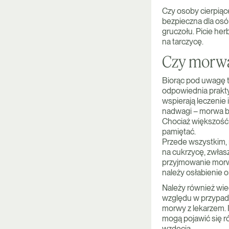
Czy osoby cierpiąc
bezpieczna dla osó
gruczołu. Picie he
na tarczycę.
Czy morwa 
Biorąc pod uwagę ta
odpowiednia prakty
wspierają leczenie 
nadwagi – morwa bi
Chociaż większość 
pamiętać.
Przede wszystkim, 
na cukrzycę, zwłas
przyjmowanie morwy
należy osłabienie o
Należy również wie
względu w przypad
morwy z lekarzem. I
mogą pojawić się r
wzdęcia.