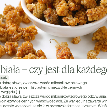
iała – czy jest dla każdeg
orady
o dobrą sławą, zwłaszcza wśród miłośników zdrowego
biała jest drzewem liściastym o niezwykle cennych
 względu […]
o dobrą sławą, zwłaszcza wśród miłośników zdrowego odżywiania, 
 o niezwykle cennych właściwościach. Ze względu na zawarte w ni
, często wykorzystuje się ją w przemyśle farmaceutycznym. Właśc