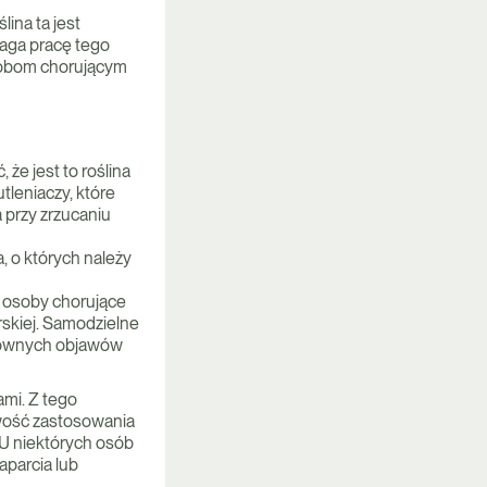
ina ta jest
aga pracę tego
osobom chorującym
że jest to roślina
tleniaczy, które
a przy zrzucaniu
, o których należy
z osoby chorujące
rskiej. Samodzielne
 głównych objawów
ami. Z tego
wość zastosowania
 U niektórych osób
aparcia lub