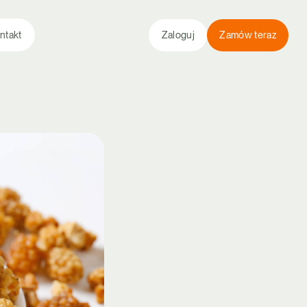
ntakt
Zaloguj
Zamów teraz