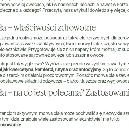
ę zarówno w jej owocach, jak i w nasionach, liściach, a nawet w korz
pieczna dla każdego? Przeczytaj nasz artykuł i dowiedz się więcej
ła – właściwości zdrowotne
 że jedna roślina może posiadać aż tak wiele korzystnych dla zdro
 zawartość związków aktywnych, liście morwy białek często są 
łolecznictwie. Przygotowuje się z nich napary, które można już ku
to stosowane są również świeże lub suszone owoce.
ła jest tak wyjątkowa? Wyróżnia się przede wszystkim zawartymi
i jak kwercetyna, kemferol, rutyna oraz antocyjany
. Są to cenne 
 o szerokim działaniu prozdrowotnym. Ponadto morwa biała zawi
odstawowe składniki odżywcze – białko, tłuszcze oraz węglowoda
a – na co jest polecana? Zastosowa
stancjom aktywnym, morwa biała może pochwalić się niezwykle s
 tym idzie, znajduje wiele zastosowań w lecznictwie i nie tylko.
tosowanie: