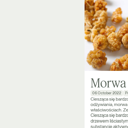
Morwa b
06 October 2022
P
Ciesząca się bardz
odżywiania, morwa 
właściwościach. Ze
Ciesząca się bardz
drzewem liściastym
substancje aktywne