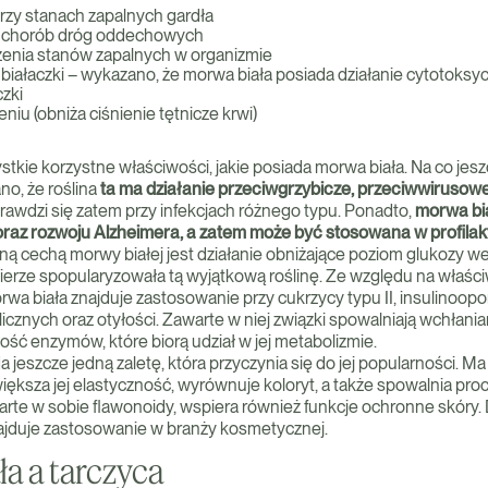
rzy stanach zapalnych gardła
u chorób dróg oddechowych
zenia stanów zapalnych w organizmie
 białaczki – wykazano, że morwa biała posiada działanie cytotoksy
czki
eniu (obniża ciśnienie tętnicze krwi)
stkie korzystne właściwości, jakie posiada morwa biała. Na co jes
o, że roślina
ta ma działanie przeciwgrzybicze, przeciwwirusow
prawdzi się zatem przy infekcjach różnego typu. Ponadto,
morwa bi
oraz rozwoju Alzheimera, a zatem może być stosowana w profila
ą cechą morwy białej jest działanie obniżające poziom glukozy we 
erze spopularyzowała tą wyjątkową roślinę. Ze względu na właści
wa biała znajduje zastosowanie przy cukrzycy typu II, insulinoopor
cznych oraz otyłości. Zawarte w niej związki spowalniają wchłania
ość enzymów, które biorą udział w jej metabolizmie.
 jeszcze jedną zaletę, która przyczynia się do jej popularności. 
iększa jej elastyczność, wyrównuje koloryt, a także spowalnia proc
rte w sobie flawonoidy, wspiera również funkcje ochronne skóry. 
ajduje zastosowanie w branży kosmetycznej.
a a tarczyca