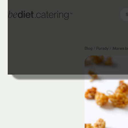
S
Blog
Porady
Morwa bia