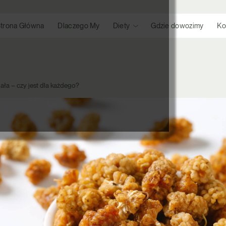
trona Główna
Dlaczego My
Diety
Gdzie dowozimy
Ko
ła – czy jest dla każdego?