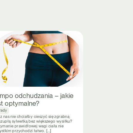
mpo odchudzania – jakie
st optymalne?
rady
z nas nie chciałby cieszyć się zgrabną
zczupłą sylwetką bez większego wysiłku?
zymanie prawidłowej wagi ciała nie
ystkim przychodzi łatwo. […]