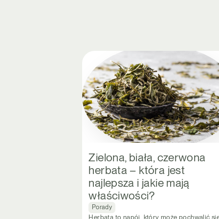
Zielona, biała, czerwona
herbata – która jest
najlepsza i jakie mają
właściwości?
Porady
Herbata to napój, który może pochwalić si