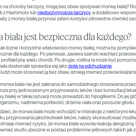
e na choroby tarczycy, mogą bez obaw spożywać morwę białą? Rośl
b z Hashimoto lub
niedoczynnością tarczycy
, a dodatkowo wspom
rbaty z morwy białej przynosi zatem korzyści zdrowotne również 
biała jest bezpieczna dla każdego?
k liczne i korzystne właściwości morwy białej, można by pomyśleć, 
cznie dla każdego. Po pierwsze, zawiera szeroki wachlarz przeciwu
i profilaktykę wielu chorób. Po drugie, roślina ta może być pomocn
ała doskonale sprawdza się jako
zioła na odchudzanie
.
ludzi może stosować ją bez obaw, istnieją również przeciwskazania
morwa biała nie jest zalecana do samodzielnego stosowania prze
zcza przy jednoczesnym przyjmowaniu leków i bez konsultacji leka
 białej w takiej sytuacji może prowadzić do hipoglikemii. Do jej
rganizmu, nadmierna potliwość, drżenie ciała oraz poczucie głodu.
dzieć, że morwa biała może wchodzić w interakcje z niektórymi lek
ku przyjmowania jakichkolwiek leków, należy skonsultować możli
stnieje również ryzyko, że morwa biała wywoła reakcję alergiczną.
ównież skutki uboczne w postaci problemów jelitowych takich jak z