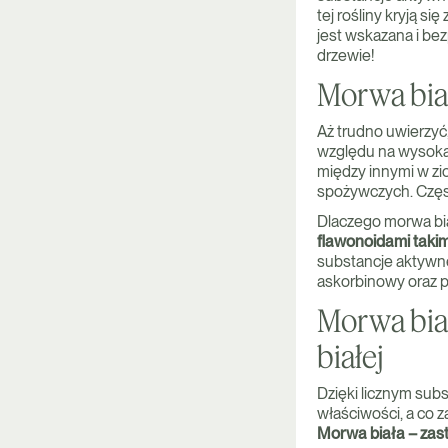
tej rośliny kryją si
jest wskazana i bez
drzewie!
Morwa bia
Aż trudno uwierzyć,
względu na wysoką
między innymi w zio
spożywczych. Częs
Dlaczego morwa bia
flawonoidami takim
substancje aktywne
askorbinowy oraz p
Morwa biał
białej
Dzięki licznym sub
właściwości, a co za
Morwa biała – zas