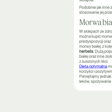
Podobnie jak inne 
stosowanie jej prze
Morwa biał
W sklepach ze zdro
można kupić morwę 
predyspozycji ora
morwy białej, z ko
herbata
. Dużą pop
białej oraz inne zi
z suszonych liści.
Dieta optymalna
mo
korzyści i pozytywn
Pamiętajmy jednak 
leków, spożywanie 