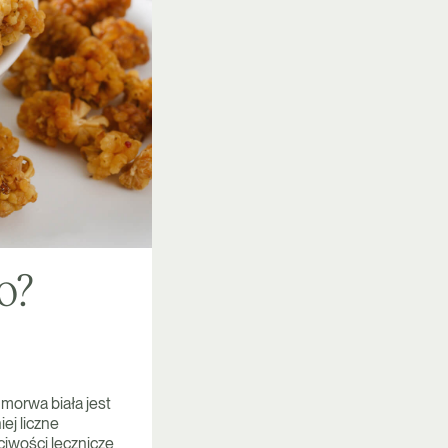
o?
morwa biała jest
ej liczne
iwości lecznicze