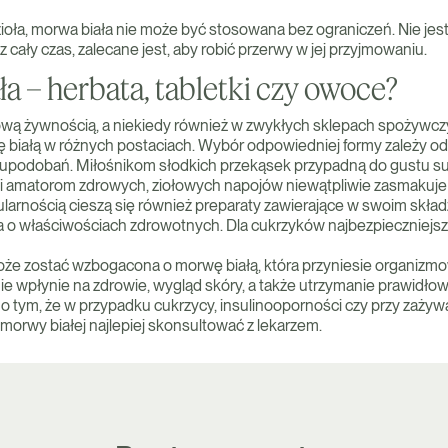
zioła, morwa biała nie może być stosowana bez ograniczeń. Nie jes
z cały czas, zalecane jest, aby robić przerwy w jej przyjmowaniu.
a – herbata, tabletki czy owoce?
wą żywnością, a niekiedy również w zwykłych sklepach spożywczy
białą w różnych postaciach. Wybór odpowiedniej formy zależy o
z upodobań. Miłośnikom słodkich przekąsek przypadną do gustu 
lei amatorom zdrowych, ziołowych napojów niewątpliwie zasmakuj
ularnością cieszą się również preparaty zawierające w swoim skła
oła o właściwościach zdrowotnych. Dla cukrzyków najbezpieczniejsz
że zostać wzbogacona o morwę białą, która przyniesie organizmo
ie wpłynie na zdrowie, wygląd skóry, a także utrzymanie prawidłow
o tym, że w przypadku cukrzycy, insulinooporności czy przy zażyw
morwy białej najlepiej skonsultować z lekarzem.