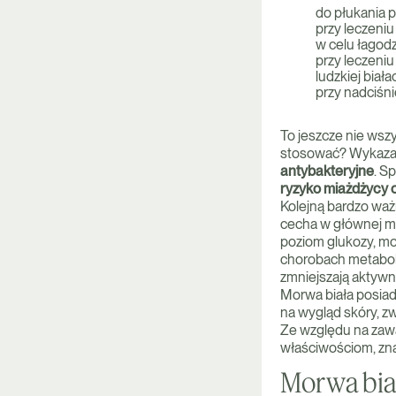
do płukania p
przy leczeni
w celu łagod
przy leczeniu
ludzkiej biała
przy nadciśni
To jeszcze nie wszy
stosować? Wykazan
antybakteryjne
. S
ryzyko miażdżycy 
Kolejną bardzo ważn
cecha w głównej mi
poziom glukozy, mor
chorobach metaboli
zmniejszają aktywn
Morwa biała posiada
na wygląd skóry, zw
Ze względu na zawa
właściwościom, zn
Morwa biał