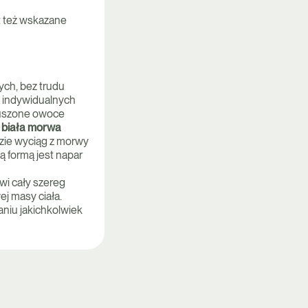
t też wskazane
ch, bez trudu
d indywidualnych
suszone owoce
e
biała morwa
dzie wyciąg z morwy
ą formą jest napar
wi cały szereg
ej masy ciała.
aniu jakichkolwiek