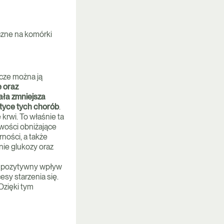
czne na komórki
zcze można ją
e oraz
ała zmniejsza
ktyce tych chorób
.
krwi. To właśnie ta
wości obniżające
ności, a także
nie glukozy oraz
Ma pozytywny wpływ
esy starzenia się.
Dzięki tym