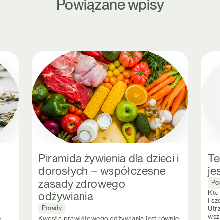
Powiązane wpisy
Piramida żywienia dla dzieci i
Te
dorosłych – współczesne
je
zasady zdrowego
Po
Kto 
odżywiania
i s
Utr
Porady
wsz
ę
Kwestia prawidłowego odżywiania jest równie