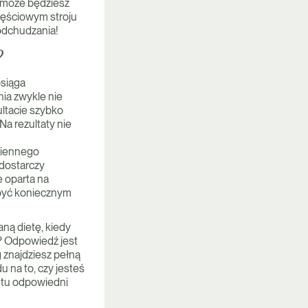
yć może będziesz
zęściowym stroju
odchudzania!
?
osiąga
ia zwykle nie
ltacie szybko
a rezultaty nie
ziennego
 dostarczy
 oparta na
 być koniecznym
ną dietę, kiedy
? Odpowiedź jest
 znajdziesz pełną
 na to, czy jesteś
z tu odpowiedni