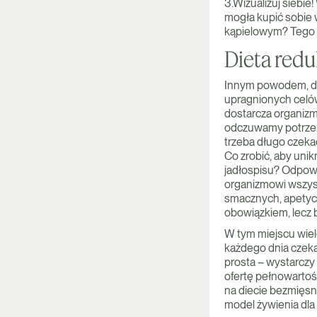
3.Wizualizuj siebie
mogła kupić sobie 
kąpielowym? Tego 
Dieta redu
Innym powodem, dla
upragnionych celów
dostarcza organizm
odczuwamy potrzebę
trzeba długo czeka
Co zrobić, aby uni
jadłospisu? Odpowie
organizmowi wszys
smacznych, apetycz
obowiązkiem, lecz 
W tym miejscu wiel
każdego dnia czeka
prosta – wystarczy 
ofertę pełnowartośc
na diecie bezmięsn
model żywienia dla 