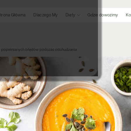
trona Główna
Dlaczego My
Diety
Gdzie dowozimy
Ko
ej popełnianych błędów podczas odchudzania