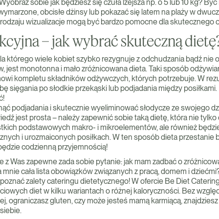
! Wyobraź sobie jak będziesz się czuła lżejsza np. o 5 lub 10 kg? B
wymarzone, obcisłe dżinsy lub pokazać się latem na plaży w dwuc
rodzaju wizualizacje mogą być bardzo pomocne dla skutecznego 
kcyjna – jak wybrać skuteczną dietę
 którego wiele kobiet szybko rezygnuje z odchudzania bądź nie 
, jest monotonna i mało zróżnicowana dieta. Taki sposób odżywian
owi kompletu składników odżywczych, których potrzebuje. W rezu
 sięgania po słodkie przekąski lub podjadania między posiłkami. N
ć!
knąć podjadania i skutecznie wyeliminować słodycze ze swojego d
dź jest prosta – należy zapewnić sobie taką dietę, która nie tylko
tkich podstawowych makro- i mikroelementów, ale również będzie
nych i urozmaiconych posiłkach. W ten sposób dieta przestanie
będzie codzienną przyjemnością!
e z Was zapewne zada sobie pytanie: jak mam zadbać o zróżnicowa
 mnie cała lista obowiązków związanych z pracą, domem i dziećmi
poznać zalety cateringu dietetycznego! W ofercie Be Diet Catering
iowych diet w kilku wariantach o różnej kaloryczności. Bez względu
ej, ograniczasz gluten, czy może jesteś mamą karmiącą, znajdzies
siebie.