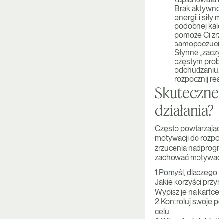
Brak aktywnoś
energii i sił
podobnej kalo
pomoże Ci zrz
samopoczuci
Słynne „zaczy
częstym prob
odchudzaniu. 
rozpocznij re
Skuteczne
działania?
Często powtarzając
motywacji do rozpo
zrzucenia nadprog
zachować motywację 
1.Pomyśl, dlaczego
Jakie korzyści prz
Wypisz je na kartc
2.Kontroluj swoje 
celu.