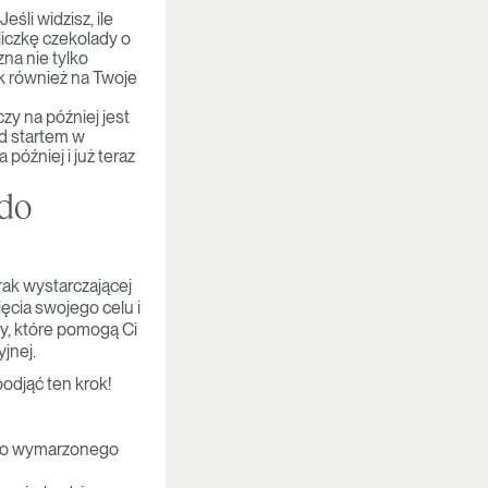
śli widzisz, ile
liczkę czekolady o
na nie tylko
ak również na Twoje
zy na później jest
d startem w
później i już teraz
 do
rak wystarczającej
ęcia swojego celu i
, które pomogą Ci
jnej.
odjąć ten krok!
ę do wymarzonego