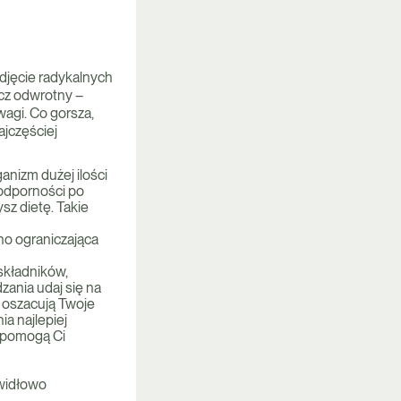
odjęcie radykalnych
ęcz odwrotny –
agi. Co gorsza,
ajczęściej
ganizm dużej ilości
k odporności po
sz dietę. Takie
no ograniczająca
składników,
zania udaj się na
e oszacują Twoje
a najlepiej
 pomogą Ci
awidłowo