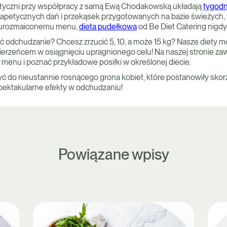
etyczni przy współpracy z samą Ewą Chodakowską układają
tygodn
 z apetycznych dań i przekąsek przygotowanych na bazie świeżych, 
i urozmaiconemu menu,
dieta pudełkowa
od Be Diet Catering nigdy 
ć odchudzanie? Chcesz zrzucić 5, 10, a może 15 kg? Nasze diety m
erzeńcem w osiągnięciu upragnionego celu! Na naszej stronie z
 menu i poznać przykładowe posiłki w określonej diecie.
yć do nieustannie rosnącego grona kobiet, które postanowiły skorz
spektakularne efekty w odchudzaniu!
Powiązane wpisy