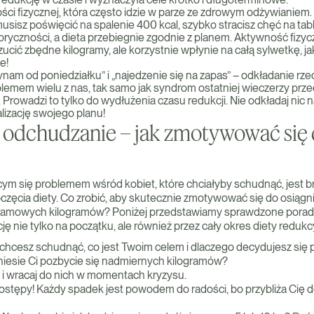
ci fizycznej, która często idzie w parze ze zdrowym odżywianiem. Je
y musisz poświęcić na spalenie 400 kcal, szybko stracisz chęć na tab
ryczności, a dieta przebiegnie zgodnie z planem. Aktywność fizycz
ucić zbędne kilogramy, ale korzystnie wpłynie na całą sylwetkę, j
e!
nam od poniedziałku” i „najedzenie się na zapas” – odkładanie rzec
lemem wielu z nas, tak samo jak syndrom ostatniej wieczerzy prze
Prowadzi to tylko do wydłużenia czasu redukcji. Nie odkładaj nic na 
alizację swojego planu!
 odchudzanie – jak zmotywować się
ym się problemem wśród kobiet, które chciałyby schudnąć, jest b
częcia diety. Co zrobić, aby skutecznie zmotywować się do osiągni
ramowych kilogramów? Poniżej przedstawiamy sprawdzone porady
nie tylko na początku, ale również przez cały okres diety redukcy
 chcesz schudnąć, co jest Twoim celem i dlaczego decydujesz się p
yniesie Ci pozbycie się nadmiernych kilogramów?
e i wracaj do nich w momentach kryzysu.
postępy! Każdy spadek jest powodem do radości, bo przybliża Ci