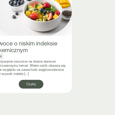
oce o niskim indeksie
ikemicznym
ne
żywanie owoców na diecie stanowi
trowersyjny temat. Wiele osób obawia się,
ze względu na zawartość węglowodanów
z wysoki indeks […]
Czytaj