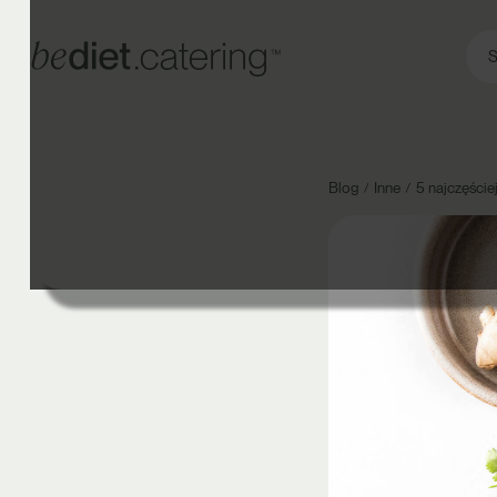
S
Blog
Inne
5 najczęści