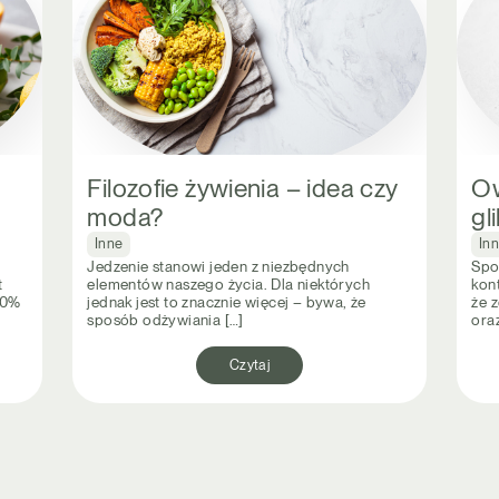
Filozofie żywienia – idea czy
Ow
moda?
gl
Inne
In
Jedzenie stanowi jeden z niezbędnych
Spo
t
elementów naszego życia. Dla niektórych
kon
60%
jednak jest to znacznie więcej – bywa, że
że 
sposób odżywiania […]
ora
Czytaj