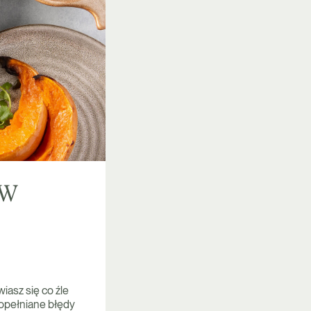
ów
iasz się co źle
popełniane błędy