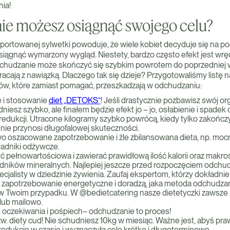
ia!
ie możesz osiągnąć swojego celu?
sportowanej sylwetki powoduje, że wiele kobiet decyduje się na p
osiągnąć wymarzony wygląd. Niestety, bardzo często efekt jest wr
chudzanie może skończyć się szybkim powrotem do poprzedniej w
acają z nawiązką. Dlaczego tak się dzieje? Przygotowaliśmy listę n
w, które zamiast pomagać, przeszkadzają w odchudzaniu:
ę i stosowanie
diet „DETOKS”
! Jeśli drastycznie pozbawisz swój or
udniesz szybko, ale finałem będzie efekt jo – jo, osłabienie i spade
edukcji. Utracone kilogramy szybko powrócą, kiedy tylko zakończy
nie przynosi długofalowej skuteczności.
o oszacowane zapotrzebowanie i źle zbilansowana dieta, np. moc
ładniki odżywcze.
ć pełnowartościowa i zawierać prawidłową ilość kalorii oraz makro
adników mineralnych. Najlepiej jeszcze przed rozpoczęciem odchud
cjalisty w dziedzinie żywienia. Zaufaj ekspertom, którzy dokładni
 zapotrzebowanie energetyczne i doradzą, jaka metoda odchudzani
 w Twoim przypadku. W @bedietcatering nasze dietetyczki zawsze
 lub mailowo.
 oczekiwania i pośpiech– odchudzanie to proces!
zw. diety cud! Nie schudniesz 10kg w miesiąc. Ważne jest, abyś pr
edukcję w czasie i wyznaczyła cele krótko i długoterminowe.