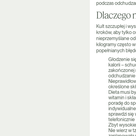
podczas odchudzan
Dlaczego n
Kult szczupłej i wy
kroków, aby tylko 
nieprzemyślane od
kilogramy często wr
popełnianych błędó
Głodzenie si
kalorii – sch
zakończonej r
odchudzanie 
Nieprawidłow
określone sk
Dieta musi by
witamin i skł
poradę do spe
indywidualne
sprawdzi się
telefonicznie
Zbyt wysokie
Nie wierz w t
zaplanowała r