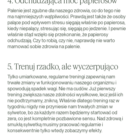
4. Odchudzająca moc papierosów
Palenie jest zgubne dla naszego zdrowia, co do tego nie
ma najmniejszych wątpliwości. Prawdą jest także że osoby
palące pod wpływem stresu sięgają właśnie po papierosa,
kiedy niepalący, stresując się, sięgają po jedzenie. I pewnie
właśnie stąd wzięło się przekonanie, że papierosy
odchudzają. Czy to robią, czy nie, naprawdę nie warto
marnować sobie zdrowia na palenie.
5. Trenuj rzadko, ale wyczerpująco
Tylko umiarkowane, regularne treningi zapewnią nam
trwałe zmiany w funkcjonowaniu naszego organizmu i
spowodują spadek wagi. Nie ma cudów. Już pierwszy
trening zwiększa nasze zdolności wysiłkowe, lecz jeśli ich
nie podtrzymamy, znikną. Właśnie dlatego trening raz w
tygodniu nigdy nie przyniesie nam trwałych zmian w
sylwetce, bo za każdym razem będziemy startować od
zera, co jest kompletnie pozbawione sensu. Nad zdrową i
smukłą sylwetką musimy pracować regularnie i
konsekwentnie tylko wtedy zobaczymy efekty.