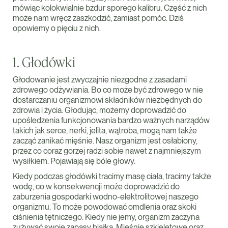
mówiąc kolokwialnie bzdur sporego kalibru. Część z nich
może nam wręcz zaszkodzić, zamiast pomóc. Dziś
opowiemy o pięciu z nich.
1. Głodówki
Głodowanie jest zwyczajnie niezgodne z zasadami
zdrowego odżywiania. Bo co może być zdrowego w nie
dostarczaniu organizmowi składników niezbędnych do
zdrowia i życia. Głodując, możemy doprowadzić do
upośledzenia funkcjonowania bardzo ważnych narządów
takich jak serce, nerki, jelita, wątroba, mogą nam także
zacząć zanikać mięśnie. Nasz organizm jest osłabiony,
przez co coraz gorzej radzi sobie nawet z najmniejszym
wysiłkiem. Pojawiają się bóle głowy.
Kiedy podczas głodówki tracimy masę ciała, tracimy także
wodę, co w konsekwencji może doprowadzić do
zaburzenia gospodarki wodno-elektrolitowej naszego
organizmu. To może powodować omdlenia oraz skoki
ciśnienia tętniczego. Kiedy nie jemy, organizm zaczyna
zużywać swoje zapasy białka. Mięśnie szkieletowe oraz