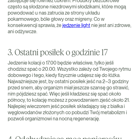
zastępuje się również cukrem. Produkty bezcukrowe
często są słodzone niezdrowymi słodzikami, które mogą
powodować u nas zatrucia ze strony układu
pokarmowego, bóle głowy oraz migreny. Co w
konsekwencji sprawia, że
jedzenie light
nie jest ani zdrowe,
ani odżywcze.
3. Ostatni posiłek o godzinie 17
Jedzenie kolacji o 17.00 będzie właściwe, tylko jeśli
chodzisz spać o 20.00. Wszystko zależy od Twojego rytmu
dobowego i tego, kiedy fizycznie udajesz się do łóżka.
Najważniejsze jest, by ostatni posiłek jeść na 2–3 godziny
przed snem, aby organizm miał jeszcze szansę go strawić,
nim pójdziesz spać. Więc jeśli kładziesz się spać około
północy, to kolację możesz z powodzeniem zjeść około 21.
Najlepiej wieczorem jeść posiłek składający się z białka i
węglowodanów złożonych co pobudzi Twój metabolizm i
pozwoli organizmowi na nocną regenerację.