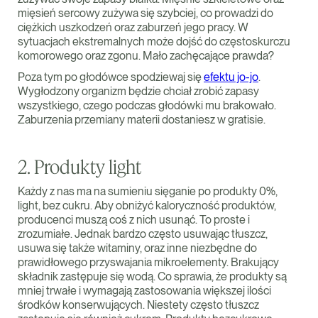
mięsień sercowy zużywa się szybciej, co prowadzi do
ciężkich uszkodzeń oraz zaburzeń jego pracy. W
sytuacjach ekstremalnych może dojść do częstoskurczu
komorowego oraz zgonu. Mało zachęcające prawda?
Poza tym po głodówce spodziewaj się
efektu jo-jo
.
Wygłodzony organizm będzie chciał zrobić zapasy
wszystkiego, czego podczas głodówki mu brakowało.
Zaburzenia przemiany materii dostaniesz w gratisie.
2. Produkty light
Każdy z nas ma na sumieniu sięganie po produkty 0%,
light, bez cukru. Aby obniżyć kaloryczność produktów,
producenci muszą coś z nich usunąć. To proste i
zrozumiałe. Jednak bardzo często usuwając tłuszcz,
usuwa się także witaminy, oraz inne niezbędne do
prawidłowego przyswajania mikroelementy. Brakujący
składnik zastępuje się wodą. Co sprawia, że produkty są
mniej trwałe i wymagają zastosowania większej ilości
środków konserwujących. Niestety często tłuszcz