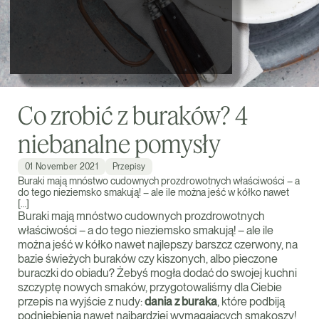
Co zrobić z buraków? 4
niebanalne pomysły
01 November 2021
Przepisy
Buraki mają mnóstwo cudownych prozdrowotnych właściwości – a
do tego nieziemsko smakują! – ale ile można jeść w kółko nawet
[…]
Buraki mają mnóstwo cudownych prozdrowotnych
właściwości – a do tego nieziemsko smakują! – ale ile
można jeść w kółko nawet najlepszy barszcz czerwony, na
bazie świeżych buraków czy kiszonych, albo pieczone
buraczki do obiadu? Żebyś mogła dodać do swojej kuchni
szczyptę nowych smaków, przygotowaliśmy dla Ciebie
przepis na wyjście z nudy:
dania z buraka
, które podbiją
podniebienia nawet najbardziej wymagających smakoszy!