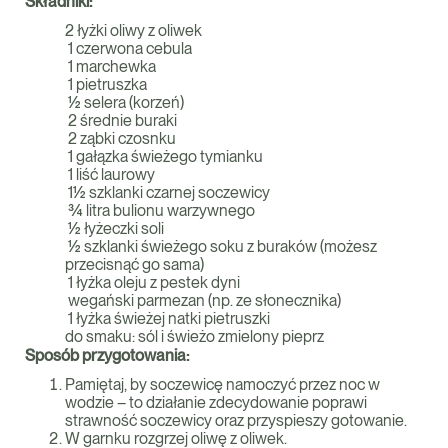
Składniki:
2 łyżki oliwy z oliwek
1 czerwona cebula
1 marchewka
1 pietruszka
½ selera (korzeń)
2 średnie buraki
2 ząbki czosnku
1 gałązka świeżego tymianku
1 liść laurowy
1½ szklanki czarnej soczewicy
¾ litra bulionu warzywnego
½ łyżeczki soli
½ szklanki świeżego soku z buraków (możesz
przecisnąć go sama)
1 łyżka oleju z pestek dyni
wegański parmezan (np. ze słonecznika)
1 łyżka świeżej natki pietruszki
do smaku: sól i świeżo zmielony pieprz
Sposób przygotowania:
Pamiętaj, by soczewicę namoczyć przez noc w
wodzie – to działanie zdecydowanie poprawi
strawność soczewicy oraz przyspieszy gotowanie.
W garnku rozgrzej oliwę z oliwek.