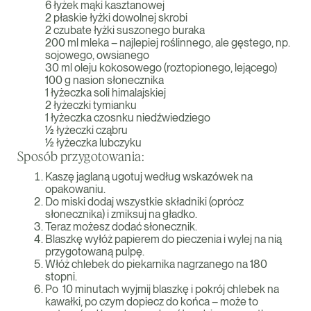
6 łyżek mąki kasztanowej
2 płaskie łyżki dowolnej skrobi
2 czubate łyżki suszonego buraka
200 ml mleka – najlepiej roślinnego, ale gęstego, np.
sojowego, owsianego
30 ml oleju kokosowego (roztopionego, lejącego)
100 g nasion słonecznika
1 łyżeczka soli himalajskiej
2 łyżeczki tymianku
1 łyżeczka czosnku niedźwiedziego
½ łyżeczki cząbru
½ łyżeczka lubczyku
Sposób przygotowania:
Kaszę jaglaną ugotuj według wskazówek na
opakowaniu.
Do miski dodaj wszystkie składniki (oprócz
słonecznika) i zmiksuj na gładko.
Teraz możesz dodać słonecznik.
Blaszkę wyłóż papierem do pieczenia i wylej na nią
przygotowaną pulpę.
Włóż chlebek do piekarnika nagrzanego na 180
stopni.
Po 10 minutach wyjmij blaszkę i pokrój chlebek na
kawałki, po czym dopiecz do końca – może to