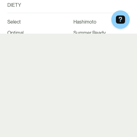
DIETY
Select
Hashimoto
Optimal
Summer Ready
Vege
Keto
Vege & Fish
Rodzinny Box
Mom2Be
Menopauza
Low IG, Low Gluten &
High Protein
Lactose
DLACZEGO MY
Bezkompromisowa jakość
Krótkie składy produktów