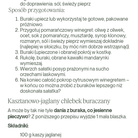
do doprawienia: sól, świeży pieprz
Sposób przygotowania:
Buraki upiecz lub wykorzystaj te gotowe, pakowane
próżniowo.
Przygotuj pomarańczowy winegret: oliwę z oliwek,
ocet, sok z pomarańczy, musztardę, syrop klonowy,
rozmaryn, sól i świeży pieprz wymieszaj dokładnie
(najlepiej w słoiczku, by móc nim dobrze wstrząsnąć).
Buraki (upieczone i obrane) pokrój w kostkę.
Rukolę, buraki, obrane kawałki mandarynki
wymieszaj.
Wierzch sałatki posyp prażonymi na sucho
orzechami laskowymi.
Na koniec całość pokrop cytrusowym winegretem –
w końcu co można zrobić z buraków lepszego niż
doskonała sałatka?
Kasztanowo-jaglany chlebek buraczany
A może by tak nie tyle
dania z buraka, co jesienne
pieczywo
? Z poniższego przepisu wyjdzie 1 mała blaszka.
Składniki:
100 g kaszy jaglanej