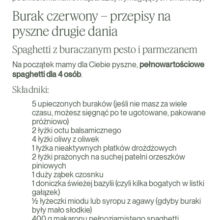
Burak czerwony – przepisy na
pyszne drugie dania
Spaghetti z buraczanym pesto i parmezanem
Na początek mamy dla Ciebie pyszne,
pełnowartościowe
spaghetti dla 4 osób
.
Składniki:
5 upieczonych buraków (jeśli nie masz za wiele
czasu, możesz sięgnąć po te ugotowane, pakowane
próżniowo)
2 łyżki octu balsamicznego
4 łyżki oliwy z oliwek
1 łyżka nieaktywnych płatków drożdżowych
2 łyżki prażonych na suchej patelni orzeszków
piniowych
1 duży ząbek czosnku
1 doniczka świeżej bazylii (czyli kilka bogatych w listki
gałązek)
½ łyżeczki miodu lub syropu z agawy (gdyby buraki
były mało słodkie)
400 g makaronu pełnoziarnistego spaghetti