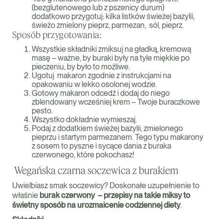
(bezglutenowego lub z pszenicy durum)
dodatkowo przygotuj: kilka listków świeżej bazylii,
świeżo zmielony pieprz, parmezan, sól, pieprz.
Sposób przygotowania:
Wszystkie składniki zmiksuj na gładką, kremową
masę – ważne, by buraki były na tyle miękkie po
pieczeniu, by było to możliwe.
Ugotuj makaron zgodnie z instrukcjami na
opakowaniu w lekko osolonej wodzie.
Gotowy makaron odcedź i dodaj do niego
zblendowany wcześniej krem – Twoje buraczkowe
pesto.
Wszystko dokładnie wymieszaj.
Podaj z dodatkiem świeżej bazylii, zmielonego
pieprzu i startym parmezanem. Tego typu makarony
z sosem to pyszne i sycące dania z buraka
czerwonego, które pokochasz!
Wegańska czarna soczewica z burakiem
Uwielbiasz smak soczewicy? Doskonałe uzupełnienie to
właśnie
burak czerwony – przepisy na takie miksy to
świetny sposób na urozmaicenie codziennej diety
.