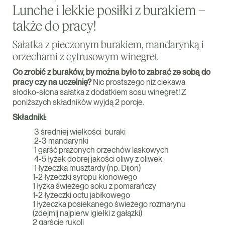
Lunche i lekkie posiłki z burakiem –
także do pracy!
Sałatka z pieczonym burakiem, mandarynką i
orzechami z cytrusowym winegret
Co zrobić z buraków, by można było to zabrać ze sobą do
pracy czy na uczelnię?
Nic prostszego niż ciekawa
słodko-słona sałatka z dodatkiem sosu winegret! Z
poniższych składników wyjdą 2 porcje.
Składniki:
3 średniej wielkości buraki
2-3 mandarynki
1 garść prażonych orzechów laskowych
4-5 łyżek dobrej jakości oliwy z oliwek
1 łyżeczka musztardy (np. Dijon)
1-2 łyżeczki syropu klonowego
1 łyżka świeżego soku z pomarańczy
1-2 łyżeczki octu jabłkowego
1 łyżeczka posiekanego świeżego rozmarynu
(zdejmij najpierw igiełki z gałązki)
2 garście rukoli