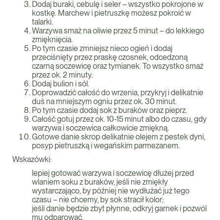
Dodaj buraki, cebulę i seler – wszystko pokrojone w
kostkę. Marchew i pietruszkę możesz pokroić w
talarki.
Warzywa smaż na oliwie przez 5 minut – do lekkiego
zmięknięcia.
Po tym czasie zmniejsz nieco ogień i dodaj
przeciśnięty przez praskę czosnek, odcedzoną
czarną soczewicę oraz tymianek. To wszystko smaż
przez ok. 2 minuty.
Dodaj bulion i sól.
Doprowadzić całość do wrzenia, przykryj i delikatnie
duś na mniejszym ogniu przez ok. 30 minut.
Po tym czasie dodaj sok z buraków oraz pieprz.
Całość gotuj przez ok. 10-15 minut albo do czasu, gdy
warzywa i soczewica całkowicie zmiękną.
Gotowe danie skrop delikatnie olejem z pestek dyni,
posyp pietruszką i wegańskim parmezanem.
Wskazówki:
lepiej gotować warzywa i soczewicę dłużej przed
wlaniem soku z buraków, jeśli nie zmiękły
wystarczająco, by później nie wydłużać już tego
czasu – nie chcemy, by sok stracił kolor;
jeśli danie będzie zbyt płynne, odkryj garnek i pozwól
mu odparować.