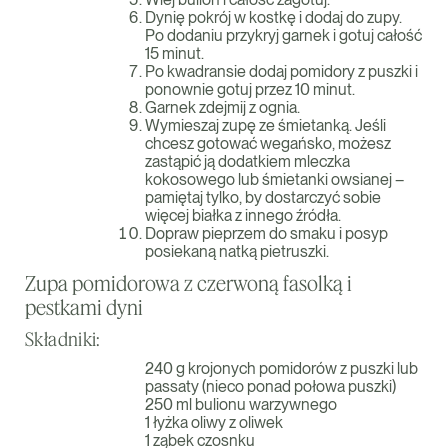
Dynię pokrój w kostkę i dodaj do zupy.
Po dodaniu przykryj garnek i gotuj całość
15 minut.
Po kwadransie dodaj pomidory z puszki i
ponownie gotuj przez 10 minut.
Garnek zdejmij z ognia.
Wymieszaj zupę ze śmietanką. Jeśli
chcesz gotować wegańsko, możesz
zastąpić ją dodatkiem mleczka
kokosowego lub śmietanki owsianej –
pamiętaj tylko, by dostarczyć sobie
więcej białka z innego źródła.
Dopraw pieprzem do smaku i posyp
posiekaną natką pietruszki.
Zupa pomidorowa z czerwoną fasolką i
pestkami dyni
Składniki:
240 g krojonych pomidorów z puszki lub
passaty (nieco ponad połowa puszki)
250 ml bulionu warzywnego
1 łyżka oliwy z oliwek
1 ząbek czosnku