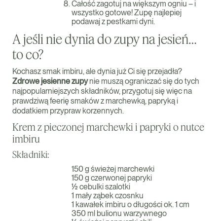
Całość zagotuj na większym ogniu – i
wszystko gotowe! Zupę najlepiej
podawaj z pestkami dyni.
A jeśli nie dynia do zupy na jesień…
to co?
Kochasz smak imbiru, ale dynia już Ci się przejadła?
Zdrowe jesienne zupy
nie muszą ograniczać się do tych
najpopularniejszych składników, przygotuj się więc na
prawdziwą feerię smaków z marchewką, papryką i
dodatkiem przypraw korzennych.
Krem z pieczonej marchewki i papryki o nutce
imbiru
Składniki:
150 g świeżej marchewki
150 g czerwonej papryki
½ cebulki szalotki
1 mały ząbek czosnku
1 kawałek imbiru o długości ok. 1 cm
350 ml bulionu warzywnego