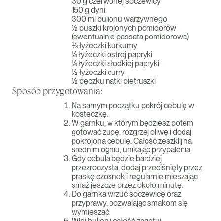
30 g czerwonej soczewicy
150 g dyni
300 ml bulionu warzywnego
½ puszki krojonych pomidorów
(ewentualnie passata pomidorowa)
⅓ łyżeczki kurkumy
¼ łyżeczki ostrej papryki
¼ łyżeczki słodkiej papryki
½ łyżeczki curry
½ pęczku natki pietruszki
Sposób przygotowania:
Na samym początku pokrój cebulę w
kosteczkę.
W garnku, w którym będziesz potem
gotować zupę, rozgrzej oliwę i dodaj
pokrojoną cebulę. Całość zeszklij na
średnim ogniu, unikając przypalenia.
Gdy cebula będzie bardziej
przezroczysta, dodaj przeciśnięty przez
praskę czosnek i regularnie mieszając
smaż jeszcze przez około minutę.
Do garnka wrzuć soczewicę oraz
przyprawy, pozwalając smakom się
wymieszać.
Wlej bulion i całość zagotuj.