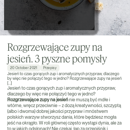
Rozgrzewające zupy na
jesień. 3 pyszne pomysły
20 October 2021
Przepisy
Jesień to czas gorących zup i aromatycznych przypraw, dlaczego
by więc nie połączyć tego w jedno? Rozgrzewające zupy na jesień
[…]
Jesień to czas gorących zup i aromatycznych przypraw,
dlaczego by więc nie połączyć tego w jedno?
Rozgrzewające zupy na jesień
nie muszą być mdłe i
wtórne, wręcz przeciwnie – z dozą kreatywności, szczyptą
(albo i dwoma) dobrej jakości przypraw i mnóstwem
polskich warzyw stworzysz dania, które będziesz mogła
jeść na okrągło. W roli głównej często wystąpi dynia, ale za
to w jakich odsłonach! Nie czekaj, łap za przepiśnik i