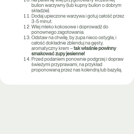
bulion warzywny (lub kupny bulion o dobrym
składzie).
Dodaj upieczone warzywa i gotuj całość przez
3-5 minut.
Wlej mleko kokosowe i doprowadź do
ponownego zagotowania.
Odstaw na chwilę, by zupa nieco ostygła, i
całość dokładnie zblenduj na gęsty,
aromatyczny krem –
tak właśnie powinny
smakować zupy jesienne!
Przed podaniem ponownie podgrzej i dopraw
świeżymi przyprawami, na przykład
proponowaną przez nas kolendrą lub bazylią.