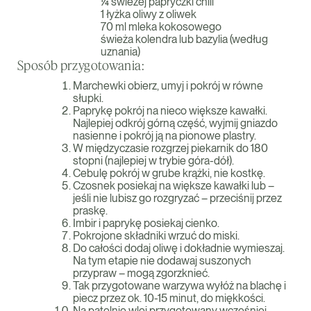
¼ świeżej papryczki chili
1 łyżka oliwy z oliwek
70 ml mleka kokosowego
świeża kolendra lub bazylia (według
uznania)
Sposób przygotowania:
Marchewki obierz, umyj i pokrój w równe
słupki.
Paprykę pokrój na nieco większe kawałki.
Najlepiej odkrój górną część, wyjmij gniazdo
nasienne i pokrój ją na pionowe plastry.
W międzyczasie rozgrzej piekarnik do 180
stopni (najlepiej w trybie góra-dół).
Cebulę pokrój w grube krążki, nie kostkę.
Czosnek posiekaj na większe kawałki lub –
jeśli nie lubisz go rozgryzać – przeciśnij przez
praskę.
Imbir i paprykę posiekaj cienko.
Pokrojone składniki wrzuć do miski.
Do całości dodaj oliwę i dokładnie wymieszaj.
Na tym etapie nie dodawaj suszonych
przypraw – mogą zgorzknieć.
Tak przygotowane warzywa wyłóż na blachę i
piecz przez ok. 10-15 minut, do miękkości.
Na patelnię wlej przygotowany wcześniej