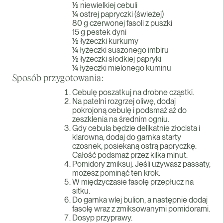
½ niewielkiej cebuli
¼ ostrej papryczki (świeżej)
80 g czerwonej fasoli z puszki
15 g pestek dyni
½ łyżeczki kurkumy
¼ łyżeczki suszonego imbiru
½ łyżeczki słodkiej papryki
¼ łyżeczki mielonego kuminu
Sposób przygotowania:
Cebulę poszatkuj na drobne cząstki.
Na patelni rozgrzej oliwę, dodaj
pokrojoną cebulę i podsmaż aż do
zeszklenia na średnim ogniu.
Gdy cebula będzie delikatnie złocista i
klarowna, dodaj do garnka starty
czosnek, posiekaną ostrą papryczkę.
Całość podsmaż przez kilka minut.
Pomidory zmiksuj. Jeśli używasz passaty,
możesz pominąć ten krok.
W międzyczasie fasolę przepłucz na
sitku.
Do garnka wlej bulion, a następnie dodaj
fasolę wraz z zmiksowanymi pomidorami.
Dosyp przyprawy.