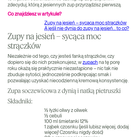
zdecyduj, którą z jesiennych zup przyrządzisz pierwszą.
Co znajdziesz w artykule?
Zupy na jesień – sycąca moc strączków
A jeśli nie dynia do zupy na jesień… to co?
Zupy na jesień – sycąca moc
strączków
Niezależnie od tego, czy jesteś fanką strączków, czy
dopiero się do nich przekonujesz, w
zupach
na tę porę
roku okażą się praktycznie niezastąpione – nic tak nie
zbuduje sytości, jednocześnie podkręcając smak i
pozwalając uzyskać niecodzienną kremową konsystencję.
Zupa soczewicowa z dynią i natką pietruszki
Składniki:
½ łyżki oliwy z oliwek
½ cebuli
100 ml śmietanki 12%
1 ząbek czosnku (jeśli lubisz więcej, dodaj
więcej! Czosnku nigdy dość)