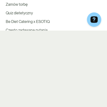
Zamów torbę
Quiz dietetyczny
Be Diet Catering x ESOTIQ
Często zadawane pytania
Ściągnij aplikację
Regulaminy
Polityka Cookies
Polityka prywatności
WSPARCIE
732 123 731
Pon – Pt (7:00 – 18:00)