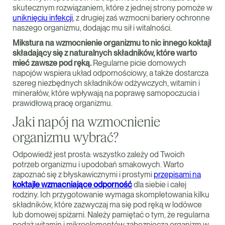
skutecznym rozwiązaniem, które z jednej strony pomoże w
uniknięciu infekcji
, z drugiej zaś wzmocni bariery ochronne
naszego organizmu, dodając mu sił i witalności.
Mikstura na wzmocnienie organizmu to nic innego koktajl
składający się z naturalnych składników, które warto
mieć zawsze pod ręką.
Regularne picie domowych
napojów wspiera układ odpornościowy, a także dostarcza
szereg niezbędnych składników odżywczych, witamin i
minerałów, które wpływają na poprawę samopoczucia i
prawidłową pracę organizmu.
Jaki napój na wzmocnienie
organizmu wybrać?
Odpowiedź jest prosta: wszystko zależy od Twoich
potrzeb organizmu i upodobań smakowych. Warto
zapoznać się z błyskawicznymi i prostymi
przepisami na
koktajle wzmacniające odporność
dla siebie i całej
rodziny. Ich przygotowanie wymaga skompletowania kilku
składników, które zazwyczaj ma się pod ręką w lodówce
lub domowej spiżarni. Należy pamiętać o tym, że regularna
podaż witamin i mikroelementów zabezpiecza organizm w