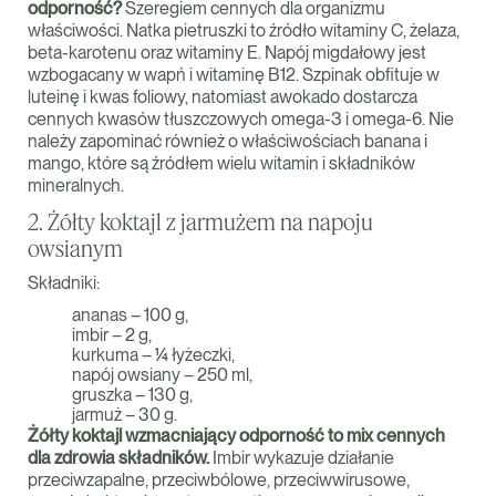
odporność?
Szeregiem cennych dla organizmu
właściwości. Natka pietruszki to źródło witaminy C, żelaza,
beta-karotenu oraz witaminy E. Napój migdałowy jest
wzbogacany w wapń i witaminę B12. Szpinak obfituje w
luteinę i kwas foliowy, natomiast awokado dostarcza
cennych kwasów tłuszczowych omega-3 i omega-6. Nie
należy zapominać również o właściwościach banana i
mango, które są źródłem wielu witamin i składników
mineralnych.
2. Żółty koktajl z jarmużem na napoju
owsianym
Składniki:
ananas – 100 g,
imbir – 2 g,
kurkuma – ¼ łyżeczki,
napój owsiany – 250 ml,
gruszka – 130 g,
jarmuż – 30 g.
Żółty koktajl wzmacniający odporność to mix cennych
dla zdrowia składników.
Imbir wykazuje działanie
przeciwzapalne, przeciwbólowe, przeciwwirusowe,