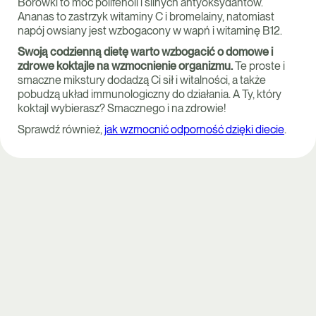
Borówki to moc polifenoli i silnych antyoksydantów.
Ananas to zastrzyk witaminy C i bromelainy, natomiast
napój owsiany jest wzbogacony w wapń i witaminę B12.
Swoją codzienną dietę warto wzbogacić o domowe i
zdrowe koktajle na wzmocnienie organizmu.
Te proste i
smaczne mikstury dodadzą Ci sił i witalności, a także
pobudzą układ immunologiczny do działania. A Ty, który
koktajl wybierasz? Smacznego i na zdrowie!
Sprawdź również,
jak wzmocnić odporność dzięki diecie
.