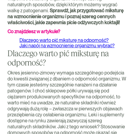
naturalnych sposobów, dzięki którym możemy wygrać
walkę z patogenami.
Sprawdź, jak przygotować miksturę
na wzmocnienie organizmu i poznaj szereg cennych
właściwości, jakie zapewnia picie odżywczych koktajli!
Co znajdziesz w artykule?
Dlaczego warto pić miksturę na odporność?
Jaki napój na wzmocnienie organizmu wybrać?
Dlaczego warto pić miksturę na
odporność?
Okres jesienno-zimowy wymaga szczególnego podejścia
do kwestii związanej z dbaniem o odporność organizmu. W
tym czasie jesteśmy szczególnie narażeni na działanie
patogenów. I choć sklepowe półki urywają się pod
ciężarem produkowanych specyfików na odporność, to
warto mieć na uwadze, ze naturalne składniki również
odgrywają dużą rolę – zwłaszcza w pierwszych objawach
przeziębienia czy osłabienia organizmu. Leki i suplementy
dostępne na rynku zawierają zazwyczaj szereg
naturalnych składników. Jaki z tego wniosek? Stosowanie
domowych sposobów na odporność może okazać się