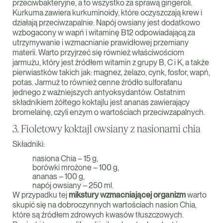
przeciwbakteryjne, a to wszystko za sprawą gingeroli.
Kurkuma zawiera kurkuminoidy, które oczyszczają krew i
działają przeciwzapalnie. Napój owsiany jest dodatkowo
wzbogacony w wapń i witaminę B12 odpowiadającą za
utrzymywanie i wzmacnianie prawidłowej przemiany
materii. Warto przyjrzeć się również właściwościom
jarmużu, który jest źródłem witamin z grupy B, C i K, a także
pierwiastków takich jak: magnez, żelazo, cynk, fosfor, wapń,
potas. Jarmuż to również cenne źródło sulforafanu
jednego z ważniejszych antyoksydantów. Ostatnim
składnikiem żółtego koktajlu jest ananas zawierający
bromelainę, czyli enzym o wartościach przeciwzapalnych.
3. Fioletowy koktajl owsiany z nasionami chia
Składniki:
nasiona Chia – 15 g,
borówki mrożone – 100 g,
ananas – 100 g,
napój owsiany – 250 ml.
W przypadku tej
mikstury wzmacniającej organizm
warto
skupić się na dobroczynnych wartościach nasion Chia,
które są źródłem zdrowych kwasów tłuszczowych.