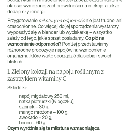
okresie wzmożonej zachorowalności na infekcje, a także
dodaje siły i energii.
Przygotowanie
mikstury na odporność
nie jest trudne, ani
czasochłonne. Co więcej, do jej sporządzenia wystarczy
wyposażyć się w blender lub wyciskarkę – wszystko
zależy od tego, jakie sprzęt posiadamy.
Co pić na
wzmocnienie odporności?
Poniżej przedstawiamy
różnorodne propozycje napojów na wzmocnienie
organizmu, które warto sporządzić dla siebie i swoich
bliskich.
1. Zielony koktajl na napoju roślinnym z
zastrzykiem witaminy C
Składniki:
napój migdałowy 250 ml,
natka pietruszki (½ pęczku),
szpinak – 30 g,
mango mrożone – 100 g,
awokado – 20 g,
banan – 60 g.
Czym wyróżnia się ta mikstura wzmacniająca