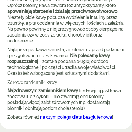
Oprócz kofeiny, kawa zawiera też antyoksydanty, które
spowalniają starzenie i działają przeciwnowotworowo
.
Niestety picie kawy pobudza wydzielanie insuliny przez
trzustkę, a pita codziennie w większych ilościach uzależnia.
Na pewno powinny z niej zrezygnować osoby cierpiące na
zapalenie czy wrzody żołądka, choroby jelit oraz
nadciśnienie.
Najlepsza jest kawa ziarnista, zmielona tuż przed podaniem
i przygotowana np. w kawiarce.
Nie polecamy kawy
rozpuszczalnej
– została poddana długiej obróbce
technologicznej i po części utraciła swoje właściwości.
Często też wzbogacana jest sztucznymi dodatkami.
Zdrowe zamienniki kawy
Najzdrowszym zamiennikiem kawy
tradycyjnej jest kawa
zbożowa lub z cykorii – nie zawierają one kofeiny i
posiadają więcej zalet zdrowotnych (np. dostarczają
błonnik i obniżają poziom cholesterolu).
Zobacz również
na czym polega dieta bezglutenowa
!