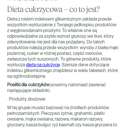
Dieta cukrzycowa – co to jest?
Dieta z niskim indeksem glikemicznym zakłada przede
wszystkim wykluczenie z Twojego jadłospisu produktów
z węglowodanami prostymi. To właśnie one są
odpowiedzialne za szybki wzrost glukozy we tkwi, który
zdecydowanie nie jest dla nas pożądany. Do takich
produktów należą przede wszystkim: wyroby z białej mąki
pszennej, cukier w różnej postaci, część owoców,
zwłaszcza tych suszonych. To główne produkty, które
wyklucza
dieta na cukrzycę
. Szersze dane dotyczące
indeksu glikemicznego znajdziesz w wielu tabelach, które
są ogólnodostępne.
Posiłki dla cukrzyków
powinny natomiast zawierać
następujące składniki:
· Produkty zbożowe
W tej grupie musisz bazować na źródłach produktów
pełnoziarnistych. Pieczywo żytnie, grahamki, płatki
owsiane, mąka owsiana, razowa, makaron razowy,
gryczany, kasza bulgur, ryż basmati czy kasza gryczana to