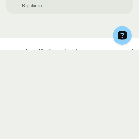
Regulamin
DIETY
Select
Hashimoto
Optimal
Summer Ready
Vege
Keto
Vege & Fish
Rodzinny Box