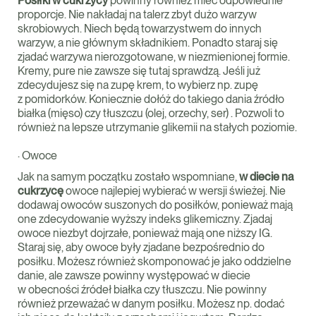
Posiłki w cukrzycy
powinny również mieć odpowiednie
proporcje. Nie nakładaj na talerz zbyt dużo warzyw
skrobiowych. Niech będą towarzystwem do innych
warzyw, a nie głównym składnikiem. Ponadto staraj się
zjadać warzywa nierozgotowane, w niezmienionej formie.
Kremy, pure nie zawsze się tutaj sprawdzą. Jeśli już
zdecydujesz się na zupę krem, to wybierz np. zupę
z pomidorków. Koniecznie dołóż do takiego dania źródło
białka (mięso) czy tłuszczu (olej, orzechy, ser) . Pozwoli to
również na lepsze utrzymanie glikemii na stałych poziomie.
· Owoce
Jak na samym początku zostało wspomniane,
w diecie na
cukrzycę
owoce najlepiej wybierać w wersji świeżej. Nie
dodawaj owoców suszonych do posiłków, ponieważ mają
one zdecydowanie wyższy indeks glikemiczny. Zjadaj
owoce niezbyt dojrzałe, ponieważ mają one niższy IG.
Staraj się, aby owoce były zjadane bezpośrednio do
posiłku. Możesz również skomponować je jako oddzielne
danie, ale zawsze powinny występować w diecie
w obecności źródeł białka czy tłuszczu. Nie powinny
również przeważać w danym posiłku. Możesz np. dodać