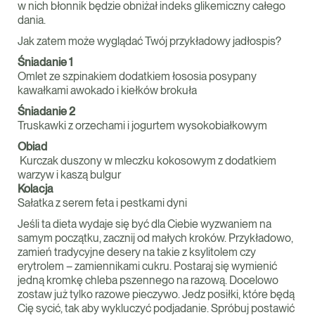
w nich błonnik będzie obniżał indeks glikemiczny całego
dania.
Jak zatem może wyglądać Twój przykładowy jadłospis?
Śniadanie 1
Omlet ze szpinakiem dodatkiem łososia posypany
kawałkami awokado i kiełków brokuła
Śniadanie 2
Truskawki z orzechami i jogurtem wysokobiałkowym
Obiad
Kurczak duszony w mleczku kokosowym z dodatkiem
warzyw i kaszą bulgur
Kolacja
Sałatka z serem feta i pestkami dyni
Jeśli ta dieta wydaje się być dla Ciebie wyzwaniem na
samym początku, zacznij od małych kroków. Przykładowo,
zamień tradycyjne desery na takie z ksylitolem czy
erytrolem – zamiennikami cukru. Postaraj się wymienić
jedną kromkę chleba pszennego na razową. Docelowo
zostaw już tylko razowe pieczywo. Jedz posiłki, które będą
Cię sycić, tak aby wykluczyć podjadanie. Spróbuj postawić