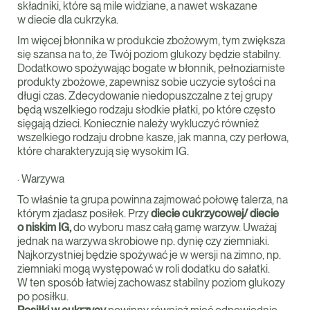
składniki, które są mile widziane, a nawet wskazane
w diecie dla cukrzyka.
Im więcej błonnika w produkcie zbożowym, tym zwiększa
się szansa na to, że Twój poziom glukozy będzie stabilny.
Dodatkowo spożywając bogate w błonnik, pełnoziarniste
produkty zbożowe, zapewnisz sobie uczycie sytości na
długi czas. Zdecydowanie niedopuszczalne z tej grupy
będą wszelkiego rodzaju słodkie płatki, po które często
sięgają dzieci. Koniecznie należy wykluczyć również
wszelkiego rodzaju drobne kasze, jak manna, czy perłowa,
które charakteryzują się wysokim IG.
· Warzywa
To właśnie ta grupa powinna zajmować połowę talerza, na
którym zjadasz posiłek. Przy
diecie cukrzycowej/ diecie
o niskim IG,
do wyboru masz całą gamę warzyw. Uważaj
jednak na warzywa skrobiowe np. dynię czy ziemniaki.
Najkorzystniej będzie spożywać je w wersji na zimno, np.
ziemniaki mogą występować w roli dodatku do sałatki.
W ten sposób łatwiej zachowasz stabilny poziom glukozy
po posiłku.