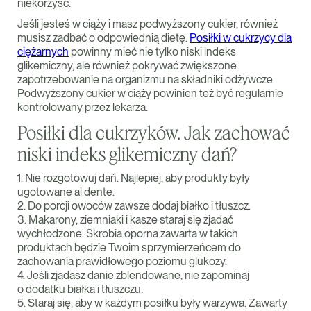
niekorzyść.
Jeśli jesteś w ciąży i masz podwyższony cukier, również
musisz zadbać o odpowiednią dietę.
Posiłki w cukrzycy dla
ciężarnych
powinny mieć nie tylko niski indeks
glikemiczny, ale również pokrywać zwiększone
zapotrzebowanie na organizmu na składniki odżywcze.
Podwyższony cukier w ciąży powinien też być regularnie
kontrolowany przez lekarza.
Posiłki dla cukrzyków. Jak zachować
niski indeks glikemiczny dań?
1. Nie rozgotowuj dań. Najlepiej, aby produkty były
ugotowane al dente.
2. Do porcji owoców zawsze dodaj białko i tłuszcz.
3. Makarony, ziemniaki i kasze staraj się zjadać
wychłodzone. Skrobia oporna zawarta w takich
produktach będzie Twoim sprzymierzeńcem do
zachowania prawidłowego poziomu glukozy.
4. Jeśli zjadasz danie zblendowane, nie zapominaj
o dodatku białka i tłuszczu.
5. Staraj się, aby w każdym posiłku były warzywa. Zawarty