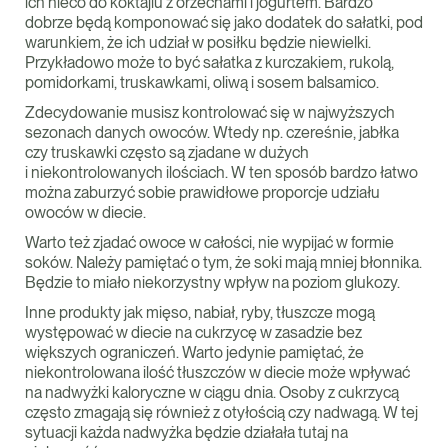
ich nieco do koktajlu z orzechami i jogurtem. Bardzo
dobrze będą komponować się jako dodatek do sałatki, pod
warunkiem, że ich udział w posiłku będzie niewielki.
Przykładowo może to być sałatka z kurczakiem, rukolą,
pomidorkami, truskawkami, oliwą i sosem balsamico.
Zdecydowanie musisz kontrolować się w najwyższych
sezonach danych owoców. Wtedy np. czereśnie, jabłka
czy truskawki często są zjadane w dużych
i niekontrolowanych ilościach. W ten sposób bardzo łatwo
można zaburzyć sobie prawidłowe proporcje udziału
owoców w diecie.
Warto też zjadać owoce w całości, nie wypijać w formie
soków. Należy pamiętać o tym, że soki mają mniej błonnika.
Będzie to miało niekorzystny wpływ na poziom glukozy.
Inne produkty jak mięso, nabiał, ryby, tłuszcze mogą
występować w diecie na cukrzycę w zasadzie bez
większych ograniczeń. Warto jedynie pamiętać, że
niekontrolowana ilość tłuszczów w diecie może wpływać
na nadwyżki kaloryczne w ciągu dnia. Osoby z cukrzycą
często zmagają się również z otyłością czy nadwagą. W tej
sytuacji każda nadwyżka będzie działała tutaj na