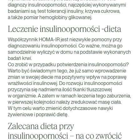
diagnozy insulinooporności, najczęściej wykonywanymi
badaniami są: test tolerancji insuliny, krzywa cukrowa,
a także pomiar hemoglobiny glikowanej.
Leczenie insulinooporności -dieta
Współczynnik HOMA-IR jest niezwykle pomocny przy
diagnozowaniu insulinoporności. Co ważne, można go
samodzielnie wyliczyć w domu na podstawie wykonanych
badań krwi.
Co zrobić w przypadku potwierdzenia insulinooporności?
Warto być świadomym tego, że już samo wprowadzenie
zmian w swojej diecie ma pozytywny wpływ na poprawę
wrażliwości insulinowej. Do rozwoju insulinooporności
przyczynia się nadmierna ilość tkanki tłuszczowej
w organizmie. A zatem w ramach leczenia tego zaburzenia,
w pierwszej kolejności należy zredukować masę ciała.
W tym celu warto zmienić dotychczasowe nawyki
żywieniowe i poprawić dietę.
Zalecana dieta przy
insulinooporności – na co zwrócić