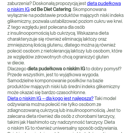
zaburzenia? Doskonałą propozycją jest
dieta pudełkowa
o niskim IG
od Be Diet Catering
. Skomponowana
wyłącznie na podstawie produktów mających niski indeks
glikemiczny, pozwala ustabilizować poziom cukru we krwi.
Z tego względu jest polecana dla osób
z insulinoopornością lub cukrzycą. Wskazana dieta
charakteryzuje się również eliminacją laktozy oraz
zmniejszoną ilością glutenu, dlatego można ją również
polecić osobom z nietolerancją laktozy lub osobom, które
ze względów zdrowotnych chcą ograniczyć gluten
w diecie.
Dlaczego
dieta pudełkowa o niskim IG
to dobry pomysł?
Przede wszystkim, jest to wyjątkowa wygoda.
Samodzielne komponowanie posiłków na bazie
produktów mających niski lub średni indeks glikemiczny
może okazać się bardzo czasochłonne.
Dieta o niskim IG – dla kogo jest najlepsza?
Taki model
odżywiania można polecić nie tylko osobom ze
zdiagnozowaną cukrzycą lub insulinoopornością. Jest to
zalecana dieta również dla osób z chorobami tarczycy,
takimi jak Hashimoto czy nadczynność tarczycy. Dieta
o niskim IG to również uniwersalny sposób odżywiania.