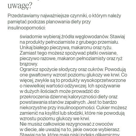
uwagę?
Przedstawiamy najważniejsze czynniki, o którym należy
pamiętać podczas planowania diety przy
insulinooporności:
świadomie wybieraj źródła węglowodanów. Stawiaj
na produkty pełnoziarniste z grubego przemiału.
Unikaj białego pieczywa, makaronu oraz ryżu.
Zamiast tego możesz spożywać płatki owsiane,
pieczywo razowe, makaron pełnoziarnisty oraz ryż
brązowy.
Ogranicz spożycie słodyczy oraz cukrów. Powodują
one gwałtowny wzrost poziomu glukozy we krwi. Co
więcej, zwykle są to produkty wysokoprzetworzone
o niewielkiej wartości odżywczej. Ich spożywanie
w dużych ilościach może prowadzić do
przekroczenia dziennej kaloryczności diety oraz
powstawania stanów zapalnych. Jest to bardzo
niekorzystne przy insulinooporności. Cukier możesz
zamienić na ksylitol lub słodziki, które nie powodują
wzrostu poziomu glukozy we krwi.
Nie musisz całkowicie rezygnować z owoców
w diecie, ale uważaj na to, jakie owoce wybierasz.
Stawiaj na te, które mają niski indeks glikemiczny.