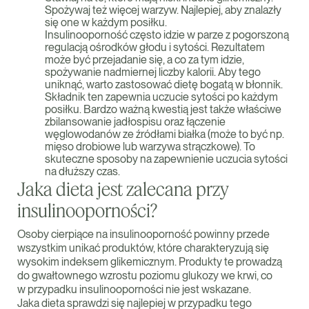
Spożywaj też więcej warzyw. Najlepiej, aby znalazły
się one w każdym posiłku.
Insulinooporność często idzie w parze z pogorszoną
regulacją ośrodków głodu i sytości. Rezultatem
może być przejadanie się, a co za tym idzie,
spożywanie nadmiernej liczby kalorii. Aby tego
uniknąć, warto zastosować dietę bogatą w błonnik.
Składnik ten zapewnia uczucie sytości po każdym
posiłku. Bardzo ważną kwestią jest także właściwe
zbilansowanie jadłospisu oraz łączenie
węglowodanów ze źródłami białka (może to być np.
mięso drobiowe lub warzywa strączkowe). To
skuteczne sposoby na zapewnienie uczucia sytości
na dłuższy czas.
Jaka dieta jest zalecana przy
insulinooporności?
Osoby cierpiące na insulinooporność powinny przede
wszystkim unikać produktów, które charakteryzują się
wysokim indeksem glikemicznym. Produkty te prowadzą
do gwałtownego wzrostu poziomu glukozy we krwi, co
w przypadku insulinooporności nie jest wskazane.
Jaka dieta sprawdzi się najlepiej w przypadku tego