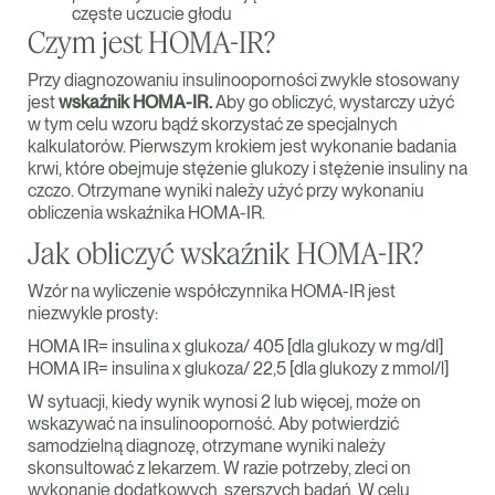
częste uczucie głodu
Czym jest HOMA-IR?
Przy diagnozowaniu insulinooporności zwykle stosowany
jest
wskaźnik HOMA-IR.
Aby go obliczyć, wystarczy użyć
w tym celu wzoru bądź skorzystać ze specjalnych
kalkulatorów. Pierwszym krokiem jest wykonanie badania
krwi, które obejmuje stężenie glukozy i stężenie insuliny na
czczo. Otrzymane wyniki należy użyć przy wykonaniu
obliczenia wskaźnika HOMA-IR.
Jak obliczyć wskaźnik HOMA-IR?
Wzór na wyliczenie współczynnika HOMA-IR jest
niezwykle prosty:
HOMA IR= insulina x glukoza/ 405 [dla glukozy w mg/dl]
HOMA IR= insulina x glukoza/ 22,5 [dla glukozy z mmol/l]
W sytuacji, kiedy wynik wynosi 2 lub więcej, może on
wskazywać na insulinooporność. Aby potwierdzić
samodzielną diagnozę, otrzymane wyniki należy
skonsultować z lekarzem. W razie potrzeby, zleci on
wykonanie dodatkowych, szerszych badań. W celu