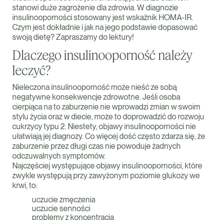
stanowi duże zagrożenie dla zdrowia. W diagnozie
insulinooporności stosowany jest wskaźnik HOMA-IR.
Czym jest dokładnie i jak na jego podstawie dopasować
swoją dietę? Zapraszamy do lektury!
Dlaczego insulinooporność należy
leczyć?
Nieleczona insulinooporność może nieść ze sobą
negatywne konsekwencje zdrowotne. Jeśli osoba
cierpiąca na to zaburzenie nie wprowadzi zmian w swoim
stylu życia oraz w diecie, może to doprowadzić do rozwoju
cukrzycy typu 2. Niestety, objawy insulinooporności nie
ułatwiają jej diagnozy. Co więcej dość często zdarza się, że
zaburzenie przez długi czas nie powoduje żadnych
odczuwalnych symptomów.
Najczęściej występujące objawy insulinooporności, które
zwykle występują przy zawyżonym poziomie glukozy we
krwi, to:
uczucie zmęczenia
uczucie senności
problemy z koncentracją