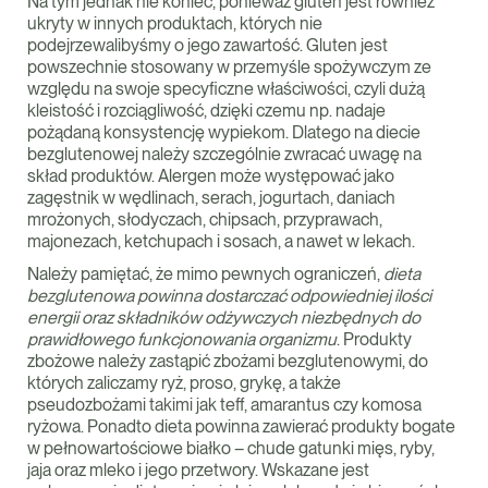
Na tym jednak nie koniec, ponieważ gluten jest również
ukryty w innych produktach, których nie
podejrzewalibyśmy o jego zawartość. Gluten jest
powszechnie stosowany w przemyśle spożywczym ze
względu na swoje specyficzne właściwości, czyli dużą
kleistość i rozciągliwość, dzięki czemu np. nadaje
pożądaną konsystencję wypiekom. Dlatego na diecie
bezglutenowej należy szczególnie zwracać uwagę na
skład produktów. Alergen może występować jako
zagęstnik w wędlinach, serach, jogurtach, daniach
mrożonych, słodyczach, chipsach, przyprawach,
majonezach, ketchupach i sosach, a nawet w lekach.
Należy pamiętać, że mimo pewnych ograniczeń,
dieta
bezglutenowa powinna dostarczać odpowiedniej ilości
energii oraz składników odżywczych niezbędnych do
prawidłowego funkcjonowania organizmu
. Produkty
zbożowe należy zastąpić zbożami bezglutenowymi, do
których zaliczamy ryż, proso, grykę, a także
pseudozbożami takimi jak teff, amarantus czy komosa
ryżowa. Ponadto dieta powinna zawierać produkty bogate
w pełnowartościowe białko – chude gatunki mięs, ryby,
jaja oraz mleko i jego przetwory. Wskazane jest