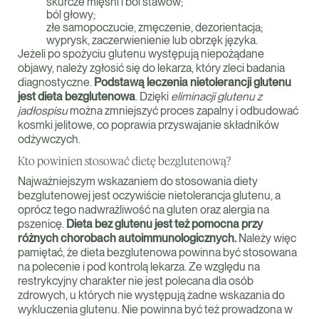
skurcze mięśni i ból stawów;
ból głowy;
złe samopoczucie, zmęczenie, dezorientacja;
wyprysk, zaczerwienienie lub obrzęk języka.
Jeżeli po spożyciu glutenu występują niepożądane
objawy, należy zgłosić się do lekarza, który zleci badania
diagnostyczne.
Podstawą leczenia nietolerancji glutenu
jest dieta bezglutenowa
. Dzięki
eliminacji glutenu z
jadłospisu
można zmniejszyć proces zapalny i odbudować
kosmki jelitowe, co poprawia przyswajanie składników
odżywczych.
Kto powinien stosować dietę bezglutenową?
Najważniejszym wskazaniem do stosowania diety
bezglutenowej jest oczywiście nietolerancja glutenu, a
oprócz tego nadwrażliwość na gluten oraz alergia na
pszenicę.
Dieta bez glutenu jest też pomocna przy
różnych chorobach autoimmunologicznych.
Należy więc
pamiętać, że dieta bezglutenowa powinna być stosowana
na polecenie i pod kontrolą lekarza. Ze względu na
restrykcyjny charakter nie jest polecana dla osób
zdrowych, u których nie występują żadne wskazania do
wykluczenia glutenu. Nie powinna być też prowadzona w