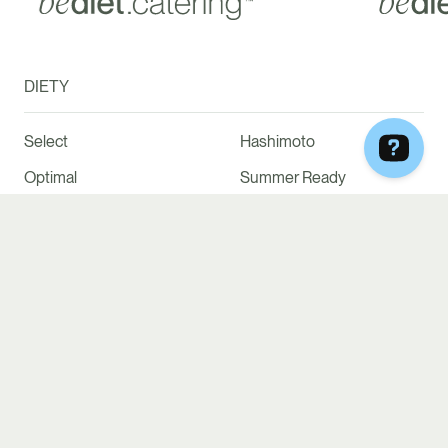
DIETY
Select
Hashimoto
Optimal
Summer Ready
Vege
Keto
Vege & Fish
Rodzinny Box
Mom2Be
Menopauza
Low IG, Low Gluten &
High Protein
Lactose
DLACZEGO MY