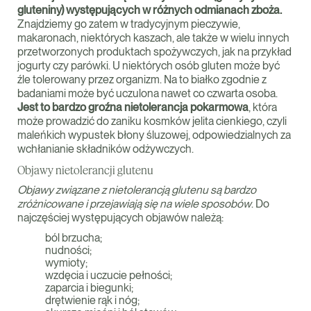
gluteniny) występujących w różnych odmianach zboża.
Znajdziemy go zatem w tradycyjnym pieczywie,
makaronach, niektórych kaszach, ale także w wielu innych
przetworzonych produktach spożywczych, jak na przykład
jogurty czy parówki. U niektórych osób gluten może być
źle tolerowany przez organizm. Na to białko zgodnie z
badaniami może być uczulona nawet co czwarta osoba.
Jest to bardzo groźna nietolerancja pokarmowa
, która
może prowadzić do zaniku kosmków jelita cienkiego, czyli
maleńkich wypustek błony śluzowej, odpowiedzialnych za
wchłanianie składników odżywczych.
Objawy nietolerancji glutenu
Objawy związane z nietolerancją glutenu są bardzo
zróżnicowane i przejawiają się na wiele sposobów
. Do
najczęściej występujących objawów należą:
ból brzucha;
nudności;
wymioty;
wzdęcia i uczucie pełności;
zaparcia i biegunki;
drętwienie rąk i nóg;