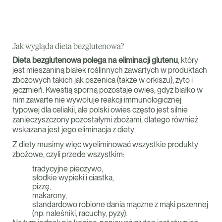
Jak wygląda dieta bezglutenowa?
Dieta bezglutenowa polega na eliminacji glutenu
, który
jest mieszaniną białek roślinnych zawartych w produktach
zbożowych takich jak pszenica (także w orkiszu), żyto i
jęczmień. Kwestią sporną pozostaje owies, gdyż białko w
nim zawarte nie wywołuje reakcji immunologicznej
typowej dla celiakii, ale polski owies często jest silnie
zanieczyszczony pozostałymi zbożami, dlatego również
wskazana jest jego eliminacja z diety.
Z diety musimy więc wyeliminować wszystkie produkty
zbożowe, czyli przede wszystkim:
tradycyjne pieczywo,
słodkie wypieki i ciastka,
pizzę,
makarony,
standardowo robione dania mączne z mąki pszennej
(np. naleśniki, racuchy, pyzy).