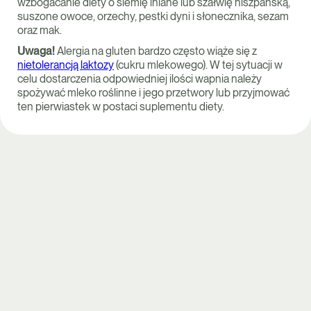
wzbogacanie diety o siemię lniane lub szałwię hiszpańską,
suszone owoce, orzechy, pestki dyni i słonecznika, sezam
oraz mak.
Uwaga!
Alergia na gluten bardzo często wiąże się z
nietolerancją laktozy
(cukru mlekowego). W tej sytuacji w
celu dostarczenia odpowiedniej ilości wapnia należy
spożywać mleko roślinne i jego przetwory lub przyjmować
ten pierwiastek w postaci suplementu diety.