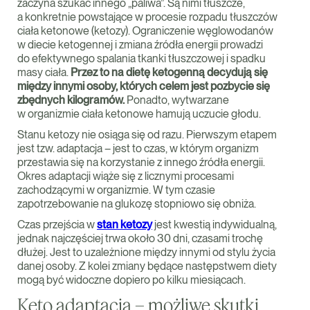
zaczyna szukać innego „paliwa”. Są nimi tłuszcze,
a konkretnie powstające w procesie rozpadu tłuszczów
ciała ketonowe (ketozy). Ograniczenie węglowodanów
w diecie ketogennej i zmiana źródła energii prowadzi
do efektywnego spalania tkanki tłuszczowej i spadku
masy ciała.
Przez to na dietę ketogenną decydują się
między innymi osoby, których celem jest pozbycie się
zbędnych kilogramów.
Ponadto, wytwarzane
w organizmie ciała ketonowe hamują uczucie głodu.
Stanu ketozy nie osiąga się od razu. Pierwszym etapem
jest tzw. adaptacja – jest to czas, w którym organizm
przestawia się na korzystanie z innego źródła energii.
Okres adaptacji wiąże się z licznymi procesami
zachodzącymi w organizmie. W tym czasie
zapotrzebowanie na glukozę stopniowo się obniża.
Czas przejścia w
stan ketozy
jest kwestią indywidualną,
jednak najczęściej trwa około 30 dni, czasami trochę
dłużej. Jest to uzależnione między innymi od stylu życia
danej osoby. Z kolei zmiany będące następstwem diety
mogą być widoczne dopiero po kilku miesiącach.
Keto adaptacja – możliwe skutki