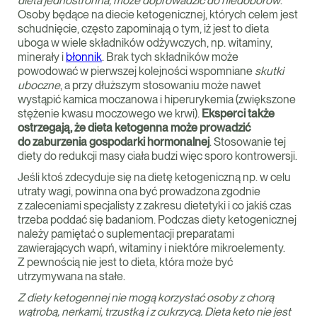
dieta jednostronna, może doprowadzić do niedoborów
.
Osoby będące na diecie ketogenicznej, których celem jest
schudnięcie, często zapominają o tym, iż jest to dieta
uboga w wiele składników odżywczych, np. witaminy,
minerały i
błonnik
. Brak tych składników może
powodować w pierwszej kolejności wspomniane
skutki
uboczne
, a przy dłuższym stosowaniu może nawet
wystąpić kamica moczanowa i hiperurykemia (zwiększone
stężenie kwasu moczowego we krwi).
Eksperci także
ostrzegają, że dieta ketogenna może prowadzić
do zaburzenia gospodarki hormonalnej
. Stosowanie tej
diety do redukcji masy ciała budzi więc sporo kontrowersji.
Jeśli ktoś zdecyduje się na dietę ketogeniczną np. w celu
utraty wagi, powinna ona być prowadzona zgodnie
z zaleceniami specjalisty z zakresu dietetyki i co jakiś czas
trzeba poddać się badaniom. Podczas diety ketogenicznej
należy pamiętać o suplementacji preparatami
zawierających wapń, witaminy i niektóre mikroelementy.
Z pewnością nie jest to dieta, która może być
utrzymywana na stałe.
Z diety ketogennej nie mogą korzystać osoby z chorą
wątrobą, nerkami, trzustką i z cukrzycą. Dieta keto nie jest