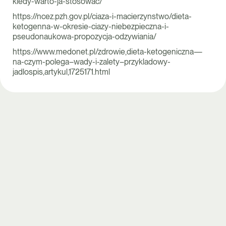
kiedy-warto-ja-stosowac/
https://ncez.pzh.gov.pl/ciaza-i-macierzynstwo/dieta-
ketogenna-w-okresie-ciazy-niebezpieczna-i-
pseudonaukowa-propozycja-odzywiania/
https://www.medonet.pl/zdrowie,dieta-ketogeniczna—
na-czym-polega–wady-i-zalety–przykladowy-
jadlospis,artykul,1725171.html