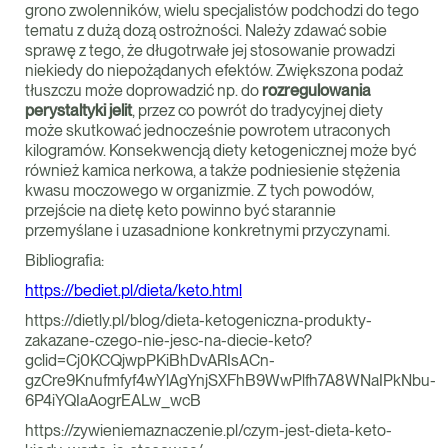
grono zwolenników, wielu specjalistów podchodzi do tego
tematu z dużą dozą ostrożności. Należy zdawać sobie
sprawę z tego, że długotrwałe jej stosowanie prowadzi
niekiedy do niepożądanych efektów. Zwiększona podaż
tłuszczu może doprowadzić np. do
rozregulowania
perystaltyki jelit
, przez co powrót do tradycyjnej diety
może skutkować jednocześnie powrotem utraconych
kilogramów. Konsekwencją diety ketogenicznej może być
również kamica nerkowa, a także podniesienie stężenia
kwasu moczowego w organizmie. Z tych powodów,
przejście na dietę keto powinno być starannie
przemyślane i uzasadnione konkretnymi przyczynami.
Bibliografia:
https://bediet.pl/dieta/keto.html
https://dietly.pl/blog/dieta-ketogeniczna-produkty-
zakazane-czego-nie-jesc-na-diecie-keto?
gclid=Cj0KCQjwpPKiBhDvARIsACn-
gzCre9Knufmfyf4wYlAgYnjSXFhB9WwPlfh7A8WNaIPkNbu-
6P4iYQIaAogrEALw_wcB
https://zywieniemaznaczenie.pl/czym-jest-dieta-keto-