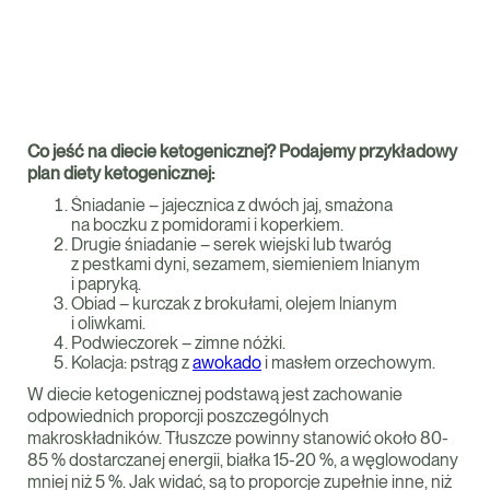
Co jeść na diecie ketogenicznej? Podajemy przykładowy
plan diety ketogenicznej:
Śniadanie – jajecznica z dwóch jaj, smażona
na boczku z pomidorami i koperkiem.
Drugie śniadanie – serek wiejski lub twaróg
z pestkami dyni, sezamem, siemieniem lnianym
i papryką.
Obiad – kurczak z brokułami, olejem lnianym
i oliwkami.
Podwieczorek – zimne nóżki.
Kolacja: pstrąg z
awokado
i masłem orzechowym.
W diecie ketogenicznej podstawą jest zachowanie
odpowiednich proporcji poszczególnych
makroskładników. Tłuszcze powinny stanowić około 80-
85 % dostarczanej energii, białka 15-20 %, a węglowodany
mniej niż 5 %. Jak widać, są to proporcje zupełnie inne, niż