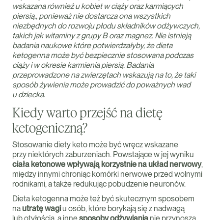
wskazana również u kobiet w ciąży oraz karmiących
piersią., ponieważ nie dostarcza ona wszystkich
niezbędnych do rozwoju płodu składników odżywczych,
takich jak witaminy z grupy B oraz magnez. Nie istnieją
badania naukowe które potwierdzałyby, że dieta
ketogenna może być bezpiecznie stosowana podczas
ciąży i w okresie karmienia piersią. Badania
przeprowadzone na zwierzętach wskazują na to, że taki
sposób żywienia może prowadzić do poważnych wad
u dziecka.
Kiedy warto przejść na dietę
ketogeniczną?
Stosowanie diety keto może być wręcz wskazane
przy niektórych zaburzeniach. Powstające w jej wyniku
ciała ketonowe wpływają korzystnie na układ nerwowy
,
między innymi chroniąc komórki nerwowe przed wolnymi
rodnikami, a także redukując pobudzenie neuronów.
Dieta ketogenna może też być skutecznym sposobem
na
utratę wagi
u osób, które borykają się z nadwagą
lub otyłością, a inne
sposoby odżywiania
nie przynoszą