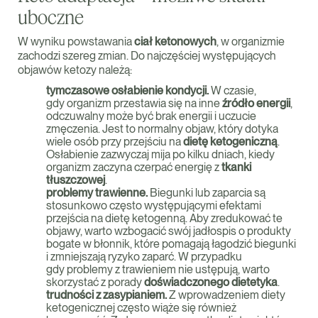
uboczne
W wyniku powstawania
ciał ketonowych
, w organizmie
zachodzi szereg zmian. Do najczęściej występujących
objawów ketozy należą:
tymczasowe osłabienie kondycji.
W czasie,
gdy organizm przestawia się na inne
źródło energii
,
odczuwalny może być brak energii i uczucie
zmęczenia. Jest to normalny objaw, który dotyka
wiele osób przy przejściu na
dietę ketogeniczną
.
Osłabienie zazwyczaj mija po kilku dniach, kiedy
organizm zaczyna czerpać energię z
tkanki
tłuszczowej
.
problemy trawienne.
Biegunki lub zaparcia są
stosunkowo często występującymi efektami
przejścia na dietę ketogenną. Aby zredukować te
objawy, warto wzbogacić swój jadłospis o produkty
bogate w błonnik, które pomagają łagodzić biegunki
i zmniejszają ryzyko zaparć. W przypadku
gdy problemy z trawieniem nie ustępują, warto
skorzystać z porady
doświadczonego dietetyka
.
trudności z zasypianiem.
Z wprowadzeniem diety
ketogenicznej często wiąże się również