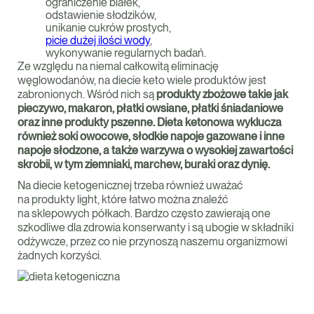
ograniczenie białek,
odstawienie słodzików,
unikanie cukrów prostych,
picie dużej ilości wody
,
wykonywanie regularnych badań.
Ze względu na niemal całkowitą eliminację
węglowodanów, na diecie keto wiele produktów jest
zabronionych. Wśród nich są
produkty zbożowe takie jak
pieczywo, makaron, płatki owsiane, płatki śniadaniowe
oraz inne produkty pszenne. Dieta ketonowa wyklucza
również soki owocowe, słodkie napoje gazowane i inne
napoje słodzone, a także warzywa o wysokiej zawartości
skrobii, w tym ziemniaki, marchew, buraki oraz dynię.
Na diecie ketogenicznej trzeba również uważać
na produkty light, które łatwo można znaleźć
na sklepowych półkach. Bardzo często zawierają one
szkodliwe dla zdrowia konserwanty i są ubogie w składniki
odżywcze, przez co nie przynoszą naszemu organizmowi
żadnych korzyści.