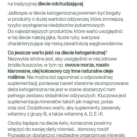
na tradycyjnej
diecie odchudzającej
.
Jadłospis w diecie ketogenicznej powinien być bogaty
w produkty o dużej wartości odżywczej, które zmniejszą
ryzyko wystąpienia niedoborów pokarmowych.
Do najważniejszych produktów, które warto uwzględnić
w tej diecie należą jajka, tłuste ryby, warzywa
charakteryzujące się niską zawartością węglowodanów.
Co jeszcze warto jeść na diecie ketogenicznej
?
Niezwykle istotne jest, aby uwzględnić w niej zdrowe
źródła tłuszczów, w tym np.
owoce morza, masło
klarowane, olej kokosowy czy inne naturalne oleje
roślinne
. Nie można też zapominać o odpowiedniej
suplementacji, ponieważ nawet starannie skomponowane
dieta ketogeniczna nie jest w stanie dostarczyć nam
pełnego zestawu składników odżywczych. Kluczowa jest
suplementacja minerałów takich jak magnez, potas
oraz sód. Dodatkowo warto, aby suplementy zawierały
witaminy z grupy B, a także witaminę A, D, E i K.
Osoby będące na diecie keto, koniecznie powinny
włączyć do swojej diety również… domowy rosół!
Pozwala on dostarczyć niezbędne organizmowi minerały.