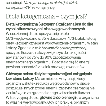
schudnąć.
Na czym polega ta dieta i jak działa
na organizm?
Przekonajmy się!
Dieta ketogeniczna – czym jest?
Dieta ketogeniczna (ketogenna) zaliczana jest do diet
wysokotłuszczowych i niskowęglowodanowych
.
W codziennej diecie spożywa się około
50% węglowodanów, 35% tłuszczów i 15% białek. Istotą
diety ketogenicznej jest wprowadzenie organizmu w stan
ketozy. Zgodnie z
założeniami diety ketogenicznej
,
spożycie tłuszczu należy zwiększyć do takiej ilości,
aby stanowił od 75% do 90% zapotrzebowania
energetycznego organizmu. Pozostała część energii
powinna pochodzić z białek oraz węglowodanów.
Głównym celem diety ketogenicznej jest osiągnięcie
tzw. stanu ketozy.
Ma on miejsce w sytuacji, kiedy
organizm wskutek redukcji węglowodanów w diecie,
poszukuje innych źródeł energii i zaczyna czerpać ją nie
z cukrów, ale ze zgromadzonego w tkankach tłuszczu.
W tradycyjnej diecie,
główne źródło energii
dla organizmu
to właśnie węglowodany. Gdy ich brakuje, organizm