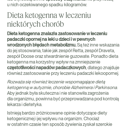
u nich oczekiwanego spadku kilogramów.
Dieta ketogenna w leczeniu
niektórych chorób
Dieta ketogenna znalazła zastosowanie w leczeniu
padaczki opornej na leki u dzieci i w pewnych
wrodzonych błędach metabolizmu.
Są też inne wskazania
do jej stosowania, takie jak zespół Retta, zespół Draveta,
zespół Doose oraz stwardnienie guzowate. Ponadto dieta
ketogenna ma korzystny wpływ na zmniejszenie
częstotliwości napadów padaczkowych
, dlatego znajduje
również zastosowanie przy leczeniu padaczki lekoopornej.
Rozważa się również leczenie wspomagające dietą
ketogenną w autyzmie, chorobie Alzheimera i Parkinsona
.
Aby jednak była skuteczna i nie stanowiła zagrożenia
dla organizmu, powinna być przeprowadzana pod kontrolą
lekarza i dietetyka.
Istnieją bardzo zróżnicowane opinie dotyczące diety
ketogenicznej i jej wpływu na organizm. Chociaż
w ostatnim czasie ten sposób żywienia zyskał szerokie