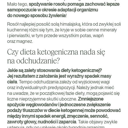
Mało tego,
spożywanie rosołu pomaga zachować lepsze
samopoczucie w okresie adaptacji organizmu
do nowego sposobu żywienia
!
Rosół najlepiej posolić solą himalajską, która od zwykłej soli
kuchennej różni się tym, że kryje w sobie cenne minerały
i pierwiastki, w tym przede wszystkim potas, wapń
oraz magnez.
Czy dieta ketogeniczna nada się
na odchudzanie?
Jakie są zalety stosowania diety ketogenicznej?
Jej rezultatem z założenia jest wyraźny spadek masy
ciała
. Tempo odchudzania zależy od wyjściowej wagi
oraz indywidualnych predyspozycji. Należy jednak mieć
na uwadze, że w początkowej fazie diety, mogą pojawić się
liczne nieprzyjemne skutki uboczne.
Zmniejszone
spożycie węglowodanów i jednoczesne zwiększenie
podaży tłuszczów w diecie ketogennej może powodować
między innymi spadek energii, zmęczenie, senność,
zawroty głowy, nudności i zaparcia
. Takie objawy zwykle
ustępują, gdy po upływie około tygodnia organizm