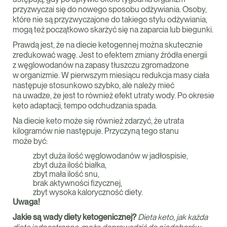
przyzwyczai się do nowego sposobu odżywiania. Osoby,
które nie są przyzwyczajone do takiego stylu odżywiania,
mogą też początkowo skarżyć się na zaparcia lub biegunki.
Prawdą jest, że na diecie ketogennej można skutecznie
zredukować wagę. Jest to efektem zmiany źródła energii
z węglowodanów na zapasy tłuszczu zgromadzone
w organizmie. W pierwszym miesiącu redukcja masy ciała
następuje stosunkowo szybko, ale należy mieć
na uwadze, że jest to również efekt utraty wody. Po okresie
keto adaptacji, tempo odchudzania spada.
Na diecie keto może się również zdarzyć, że utrata
kilogramów nie następuje. Przyczyną tego stanu
może być:
zbyt duża ilość węglowodanów w jadłospisie,
zbyt duża ilość białka,
zbyt mała ilość snu,
brak aktywności fizycznej,
zbyt wysoka kaloryczność diety.
Uwaga!
Jakie są wady diety ketogenicznej?
Dieta keto, jak każda