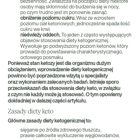
bezsenność. Zwłaszcza na początku diety niektóre
osoby mają skłonność do budzenia się w nocy,
po czym trudno jest im ponownie zasnąć.
obniżenie poziomu cukru.
Wraz ze wzrostem
poziomu ciał ketonowych, jednocześnie spada ilość
cukru we krwi.
nieświeży oddech.
To jeden z często występujących
objawów stosowania diety ketogenicznej.
Wywołuje go podwyższony poziom ketonów, który
prowadzi do powstawania charakterystycznego,
octowego posmaku.
Ponieważ stan ketozy jest dla organizmu dużym
obciążeniem, wprowadzenie diety ketogenicznej
powinno być poprzedzone wizytą u specjalisty
oraz wykonaniem zalecanych badań. Istnieje sporo
przeciwskazań dla stosowania diety keto, w związku
z czym nie każdy może ją stosować. O tym opowiemy
dokładniej w dalszej części artykułu.
Zasady diety keto
Główne zasady diety ketogenicznej to:
sięganie po źródła zdrowego tłuszczu,
prawie całkowite wykluczenie węglowodanów,