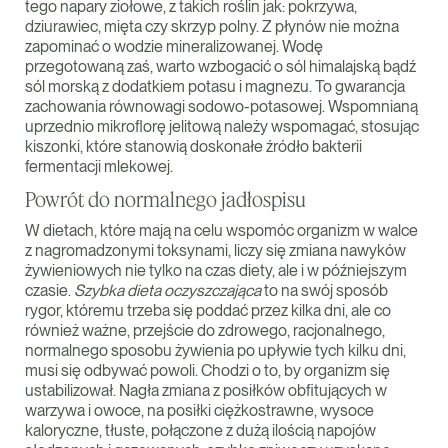
tego napary ziołowe, z takich roślin jak: pokrzywa,
dziurawiec, mięta czy skrzyp polny. Z płynów nie można
zapominać o wodzie mineralizowanej. Wodę
przegotowaną zaś, warto wzbogacić o sól himalajską bądź
sól morską z dodatkiem potasu i magnezu. To gwarancja
zachowania równowagi sodowo-potasowej. Wspomnianą
uprzednio mikroflorę jelitową należy wspomagać, stosując
kiszonki, które stanowią doskonałe źródło bakterii
fermentacji mlekowej.
Powrót do normalnego jadłospisu
W dietach, które mają na celu wspomóc organizm w walce
z nagromadzonymi toksynami, liczy się zmiana nawyków
żywieniowych nie tylko na czas diety, ale i w późniejszym
czasie.
Szybka dieta oczyszczająca
to na swój sposób
rygor, któremu trzeba się poddać przez kilka dni, ale co
również ważne, przejście do zdrowego, racjonalnego,
normalnego sposobu żywienia po upływie tych kilku dni,
musi się odbywać powoli. Chodzi o to, by organizm się
ustabilizował. Nagła zmiana z posiłków obfitujących w
warzywa i owoce, na posiłki ciężkostrawne, wysoce
kaloryczne, tłuste, połączone z dużą ilością napojów