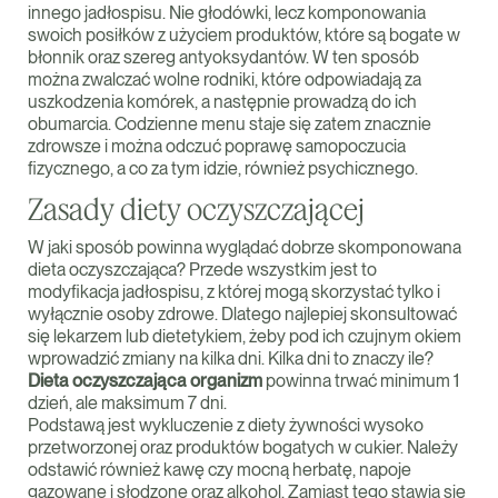
innego jadłospisu. Nie głodówki, lecz komponowania
swoich posiłków z użyciem produktów, które są bogate w
błonnik oraz szereg antyoksydantów. W ten sposób
można zwalczać wolne rodniki, które odpowiadają za
uszkodzenia komórek, a następnie prowadzą do ich
obumarcia. Codzienne menu staje się zatem znacznie
zdrowsze i można odczuć poprawę samopoczucia
fizycznego, a co za tym idzie, również psychicznego.
Zasady diety oczyszczającej
W jaki sposób powinna wyglądać dobrze skomponowana
dieta oczyszczająca? Przede wszystkim jest to
modyfikacja jadłospisu, z której mogą skorzystać tylko i
wyłącznie osoby zdrowe. Dlatego najlepiej skonsultować
się lekarzem lub dietetykiem, żeby pod ich czujnym okiem
wprowadzić zmiany na kilka dni. Kilka dni to znaczy ile?
Dieta oczyszczająca organizm
powinna trwać minimum 1
dzień, ale maksimum 7 dni.
Podstawą jest wykluczenie z diety żywności wysoko
przetworzonej oraz produktów bogatych w cukier. Należy
odstawić również kawę czy mocną herbatę, napoje
gazowane i słodzone oraz alkohol. Zamiast tego stawia się