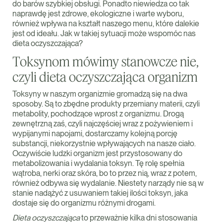
do barów szybkiej obsługi. Ponadto niewiedza co tak
naprawdę jest zdrowe, ekologiczne i warte wyboru,
również wpływa na kształt naszego menu, które dalekie
jest od ideału. Jak w takiej sytuacji może wspomóc nas
dieta oczyszczająca?
Toksynom mówimy stanowcze nie,
czyli dieta oczyszczająca organizm
Toksyny w naszym organizmie gromadzą się na dwa
sposoby. Są to zbędne produkty przemiany materii, czyli
metabolity, pochodzące wprost z organizmu. Drogą
zewnętrzną zaś, czyli najczęściej wraz z pożywieniem i
wypijanymi napojami, dostarczamy kolejną porcję
substancji, niekorzystnie wpływających na nasze ciało.
Oczywiście ludzki organizm jest przystosowany do
metabolizowania i wydalania toksyn. Tę rolę spełnia
wątroba, nerki oraz skóra, bo to przez nią, wraz z potem,
również odbywa się wydalanie. Niestety narządy nie są w
stanie nadążyć z usuwaniem takiej ilości toksyn, jaka
dostaje się do organizmu różnymi drogami.
Dieta oczyszczająca
to przeważnie kilka dni stosowania