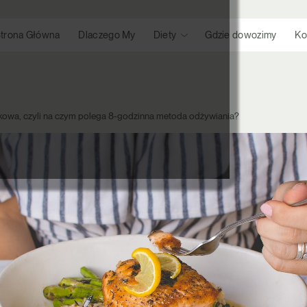
trona Główna
Dlaczego My
Diety
Gdzie dowozimy
Ko
nkowa, czyli na czym polega 8-godzinna metoda odżywiania?