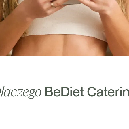
laczego
BeDiet Cateri