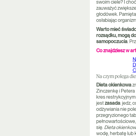
swoim ciele? I cho
zauważyć zwiększe
głodówek. Pamiętajm
osłabiając organiz
Warto mieć świado
rozsądku, mogą dop
samopoczucia
. Pr
Co znajdziesz w ar
N
D
C
Na czym polega di
Dieta okienkowa
zn
Zinczenkę i Petera
kres restrykcyjny
jest
zasada
: jedz,
odżywiania nie pol
przegryzionego tab
pełnowartościowe, 
się.
Dieta okienko
wodę, herbatę lub