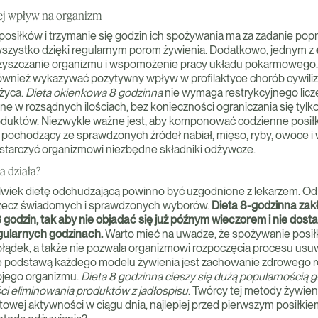
jej wpływ na organizm
osiłków i trzymanie się godzin ich spożywania ma za zadanie pop
wszystko dzięki regularnym porom żywienia. Dodatkowo, jednym z
zyszczanie organizmu i wspomożenie pracy układu pokarmowego.
wnież wykazywać pozytywny wpływ w profilaktyce chorób cywiliza
życa.
Dieta okienkowa 8 godzinna
nie wymaga restrykcyjnego liczeni
 w rozsądnych ilościach, bez konieczności ograniczania się tylko
duktów. Niezwykle ważne jest, aby komponować codzienne posiłki
pochodzący ze sprawdzonych źródeł nabiał, mięso, ryby, owoce i
dostarczyć organizmowi niezbędne składniki odżywcze.
a działa?
olwiek dietę odchudzającą powinno być uzgodnione z lekarzem. Od 
rzecz świadomych i sprawdzonych wyborów.
Dieta 8-godzinna
zak
 godzin, tak aby nie objadać się już późnym wieczorem i nie dost
ularnych godzinach.
Warto mieć na uwadze, że spożywanie posi
ołądek, a także nie pozwala organizmowi rozpoczęcia procesu usu
e podstawą każdego modelu żywienia jest zachowanie zdrowego r
jego organizmu.
Dieta 8 godzinna
cieszy się dużą popularnością 
ci eliminowania produktów z jadłospisu
. Twórcy tej metody żywien
owej aktywności w ciągu dnia, najlepiej przed pierwszym posiłkiem