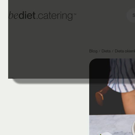
S
Blog
Dieta
Dieta okie