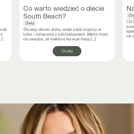
Co warto wiedzieć o diecie
Na
South Beach?
Di
Od k
Dieta
pop
brak
Słysząc słowo dieta, wiele osób kojarzy je
spe
 z
tylko i wyłącznie z odchudzaniem. Warto mieć
na c
…]
na uwadze, że niektóre kuracje mają […]
Czytaj