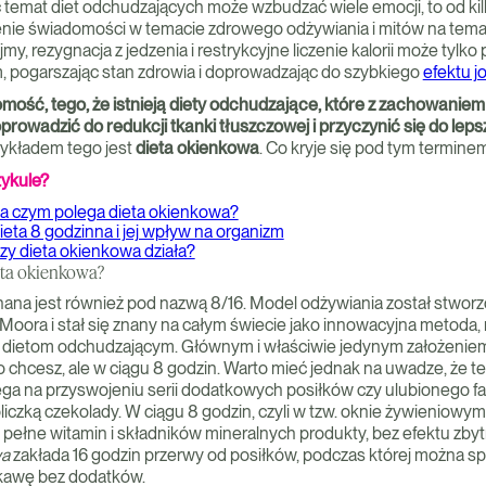
ć temat diet odchudzających może wzbudzać wiele emocji, to od kil
nie świadomości w temacie zdrowego odżywiania i mitów na tema
y, rezygnacja z jedzenia i restrykcyjne liczenie kalorii może tylk
m, pogarszając stan zdrowia i doprowadzając do szybkiego
efektu jo
mość, tego, że istnieją diety odchudzające, które z zachowanie
rowadzić do redukcji tkanki tłuszczowej i przyczynić się do lep
zykładem tego jest
dieta okienkowa
. Co kryje się pod tym termine
tykule?
a czym polega dieta okienkowa?
ieta 8 godzinna i jej wpływ na organizm
zy dieta okienkowa działa?
eta okienkowa?
ana jest również pod nazwą 8/16. Model odżywiania został stworz
 Moora i stał się znany na całym świecie jako innowacyjna metoda,
m dietom odchudzającym. Głównym i właściwie jedynym założeni
 co chcesz, ale w ciągu 8 godzin. Warto mieć jednak na uwadze, że 
ega na przyswojeniu serii dodatkowych posiłków czy ulubionego fa
liczką czekolady. W ciągu 8 godzin, czyli w tzw. oknie żywieniow
pełne witamin i składników mineralnych produkty, bez efektu zby
wa
zakłada 16 godzin przerwy od posiłków, podczas której można s
 kawę bez dodatków.