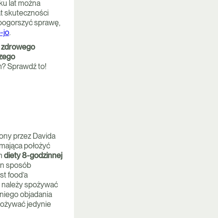
ku lat można
t skuteczności
o pogorszyć sprawę,
-jo
.
m zdrowego
szego
m? Sprawdź to!
ony przez Davida
 mająca położyć
em
diety 8-godzinnej
ten sposób
st food’a
ym należy spożywać
tniego objadania
pożywać jedynie