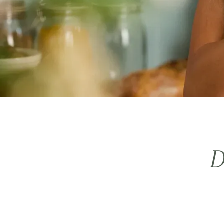
Zamów teraz
D