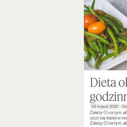
Dieta o
godzin
02 August 2020
Di
Zależy Ci na tym, 
czuć się lepiej w sw
Zależy Ci na tym, a