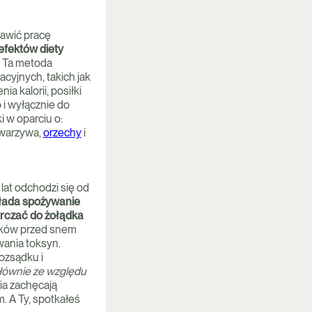
rawić pracę
efektów diety
 Ta metoda
cyjnych, takich jak
a kalorii, posiłki
 i wyłącznie do
 w oparciu o:
 warzywa,
orzechy
i
lat odchodzi się od
łada spożywanie
arczać do żołądka
łków przed snem
wania toksyn.
ozsądku i
głównie ze względu
ia zachęcają
. A Ty, spotkałeś