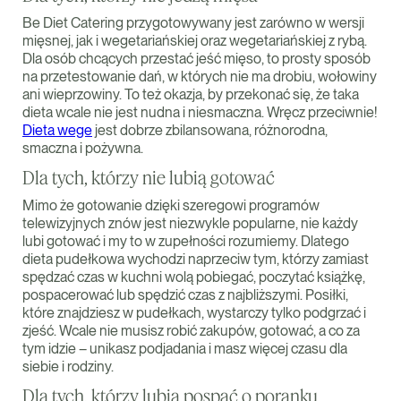
Be Diet Catering przygotowywany jest zarówno w wersji
mięsnej, jak i wegetariańskiej oraz wegetariańskiej z rybą.
Dla osób chcących przestać jeść mięso, to prosty sposób
na przetestowanie dań, w których nie ma drobiu, wołowiny
ani wieprzowiny. To też okazja, by przekonać się, że taka
dieta wcale nie jest nudna i niesmaczna. Wręcz przeciwnie!
Dieta wege
jest dobrze zbilansowana, różnorodna,
smaczna i pożywna.
Dla tych, którzy nie lubią gotować
Mimo że gotowanie dzięki szeregowi programów
telewizyjnych znów jest niezwykle popularne, nie każdy
lubi gotować i my to w zupełności rozumiemy. Dlatego
dieta pudełkowa wychodzi naprzeciw tym, którzy zamiast
spędzać czas w kuchni wolą pobiegać, poczytać książkę,
pospacerować lub spędzić czas z najbliższymi. Posiłki,
które znajdziesz w pudełkach, wystarczy tylko podgrzać i
zjeść. Wcale nie musisz robić zakupów, gotować, a co za
tym idzie – unikasz podjadania i masz więcej czasu dla
siebie i rodziny.
Dla tych, którzy lubią pospać o poranku