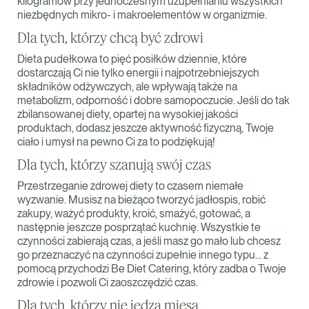
kilogramów przy jednoczesnym uzupełnianiu wszystkich
niezbędnych mikro- i makroelementów w organizmie.
Dla tych, którzy chcą być zdrowi
Dieta pudełkowa to pięć posiłków dziennie, które
dostarczają Ci nie tylko energii i najpotrzebniejszych
składników odżywczych, ale wpływają także na
metabolizm, odporność i dobre samopoczucie. Jeśli do tak
zbilansowanej diety, opartej na wysokiej jakości
produktach, dodasz jeszcze aktywność fizyczną, Twoje
ciało i umysł na pewno Ci za to podziękują!
Dla tych, którzy szanują swój czas
Przestrzeganie zdrowej diety to czasem niemałe
wyzwanie. Musisz na bieżąco tworzyć jadłospis, robić
zakupy, ważyć produkty, kroić, smażyć, gotować, a
następnie jeszcze posprzątać kuchnię. Wszystkie te
czynności zabierają czas, a jeśli masz go mało lub chcesz
go przeznaczyć na czynności zupełnie innego typu… z
pomocą przychodzi Be Diet Catering, który zadba o Twoje
zdrowie i pozwoli Ci zaoszczędzić czas.
Dla tych, którzy nie jedzą mięsa