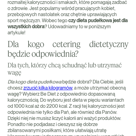
rozmaitej kaloryczności i smakach, które pomagają zadbać
o zdrowie. Jest popularny wśród pracujących kobiet,
przebojowych nastolatek oraz chętnie uprawiających
sport mężczyzn. Wobec tego
czy dieta pudełkowa jest dla
wszystkich dobra
? Udowadniamy to w poniższym
artykule!
Dla kogo cetering dietetyczny
będzie odpowiednia?
Dla tych, którzy chcą schudnąć lub utrzymać
wagę
Dla kogo dieta pudełkowa
będzie dobra? Dla Ciebie, jeśli
chcesz
zrzucić kilka kilogramów
, a może utrzymać obecną
wagę? Wybierz Be Diet z odpowiednio dopasowaną
kalorycznością. Do wyboru jest dieta w pięciu wariantach
od 1000 kcal aż do 2200 kcal. Z racji tej kaloryczności jest
odpowiednia nie tylko dla Pań, ale również dla Panów.
Dzięki niej nie musisz liczyć kalorii ani ważyć produktów.
Ponadto nie podjadasz i cieszysz się dobrze
zbilansowanymi posiłkami, które ułatwiają utratę