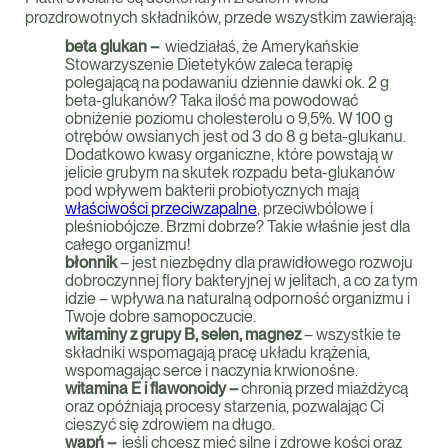
prozdrowotnych składników, przede wszystkim zawierają:
beta glukan –
wiedziałaś, że Amerykańskie
Stowarzyszenie Dietetyków zaleca terapię
polegającą na podawaniu dziennie dawki ok. 2 g
beta-glukanów? Taka ilość ma powodować
obniżenie poziomu cholesterolu o 9,5%. W 100 g
otrębów owsianych jest od 3 do 8 g beta-glukanu.
Dodatkowo kwasy organiczne, które powstają w
jelicie grubym na skutek rozpadu beta-glukanów
pod wpływem bakterii probiotycznych mają
właściwości przeciwzapalne
, przeciwbólowe i
pleśniobójcze. Brzmi dobrze? Takie właśnie jest dla
całego organizmu!
błonnik
– jest niezbędny dla prawidłowego rozwoju
dobroczynnej flory bakteryjnej w jelitach, a co za tym
idzie – wpływa na naturalną odporność organizmu i
Twoje dobre samopoczucie.
witaminy z grupy B, selen, magnez
– wszystkie te
składniki wspomagają pracę układu krążenia,
wspomagając serce i naczynia krwionośne.
witamina E i flawonoidy –
chronią przed miażdżycą
oraz opóźniają procesy starzenia, pozwalając Ci
cieszyć się zdrowiem na długo.
wapń –
jeśli chcesz mieć silne i zdrowe kości oraz