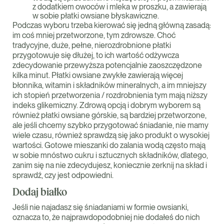
z dodatkiem owoców i mleka w proszku, a zawierają
w sobie płatki owsiane błyskawiczne.
Podczas wyboru trzeba kierować się jedną główną zasadą:
im coś mniej przetworzone, tym zdrowsze. Choć
tradycyjne, duże, pełne, nierozdrobnione płatki
przygotowuje się dłużej, to ich wartość odżywcza
zdecydowanie przewyższa potencjalnie zaoszczędzone
kilka minut. Płatki owsiane zwykłe zawierają więcej
błonnika, witamin i składników mineralnych, a im mniejszy
ich stopień przetworzenia / rozdrobnienia tym mają niższy
indeks glikemiczny. Zdrową opcją i dobrym wyborem są
również płatki owsiane górskie, są bardziej przetworzone,
ale jeśli chcemy szybko przygotować śniadanie, nie mamy
wiele czasu, również sprawdzą się jako produkt o wysokiej
wartości. Gotowe mieszanki do zalania wodą często mają
w sobie mnóstwo cukru i sztucznych składników, dlatego,
zanim się na nie zdecydujesz, koniecznie zerknij na skład i
sprawdź, czy jest odpowiedni.
Dodaj białko
Jeśli nie najadasz się śniadaniami w formie owsianki,
oznacza to, że najprawdopodobniej nie dodałeś do nich