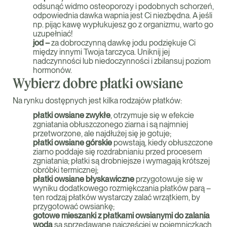
odsunąć widmo osteoporozy i podobnych schorzeń,
odpowiednia dawka wapnia jest Ci niezbędna. A jeśli
np. pijąc kawę wypłukujesz go z organizmu, warto go
uzupełniać!
jod –
za dobroczynną dawkę jodu podziękuje Ci
między innymi Twoja tarczyca. Uniknij jej
nadczynności lub niedoczynności i zbilansuj poziom
hormonów.
Wybierz dobre płatki owsiane
Na rynku dostępnych jest kilka rodzajów płatków:
płatki owsiane zwykłe
, otrzymuje się w efekcie
zgniatania obłuszczonego ziarna i są najmniej
przetworzone, ale najdłużej się je gotuje;
płatki owsiane górskie
powstają, kiedy obłuszczone
ziarno poddaje się rozdrabnianiu przed procesem
zgniatania; płatki są drobniejsze i wymagają krótszej
obróbki termicznej;
płatki owsiane błyskawiczne
przygotowuje się w
wyniku dodatkowego rozmiękczania płatków parą –
ten rodzaj płatków wystarczy zalać wrzątkiem, by
przygotować owsiankę;
gotowe mieszanki z płatkami owsianymi
do zalania
wodą
są sprzedawane najczęściej w pojemniczkach