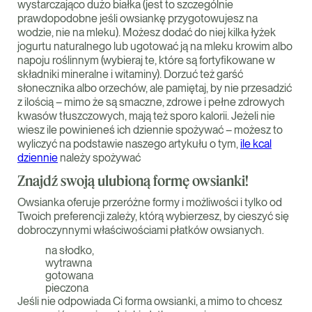
wystarczająco dużo białka (jest to szczególnie
prawdopodobne jeśli owsiankę przygotowujesz na
wodzie, nie na mleku). Możesz dodać do niej kilka łyżek
jogurtu naturalnego lub ugotować ją na mleku krowim albo
napoju roślinnym (wybieraj te, które są fortyfikowane w
składniki mineralne i witaminy). Dorzuć też garść
słonecznika albo orzechów, ale pamiętaj, by nie przesadzić
z ilością – mimo że są smaczne, zdrowe i pełne zdrowych
kwasów tłuszczowych, mają też sporo kalorii. Jeżeli nie
wiesz ile powinieneś ich dziennie spożywać – możesz to
wyliczyć na podstawie naszego artykułu o tym,
ile kcal
dziennie
należy spożywać
Znajdź swoją ulubioną formę owsianki!
Owsianka oferuje przeróżne formy i możliwości i tylko od
Twoich preferencji zależy, którą wybierzesz, by cieszyć się
dobroczynnymi właściwościami płatków owsianych.
na słodko,
wytrawna
gotowana
pieczona
Jeśli nie odpowiada Ci forma owsianki, a mimo to chcesz