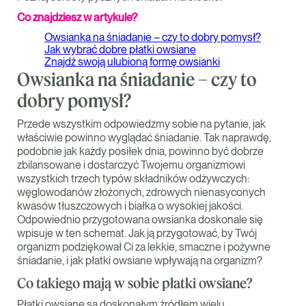
Co znajdziesz w artykule?
Owsianka na śniadanie – czy to dobry pomysł?
Jak wybrać dobre płatki owsiane
Znajdź swoją ulubioną formę owsianki
Owsianka na śniadanie – czy to
dobry pomysł?
Przede wszystkim odpowiedzmy sobie na pytanie, jak
właściwie powinno wyglądać śniadanie. Tak naprawdę,
podobnie jak każdy posiłek dnia, powinno być dobrze
zbilansowane i dostarczyć Twojemu organizmowi
wszystkich trzech typów składników odżywczych:
węglowodanów złożonych, zdrowych nienasyconych
kwasów tłuszczowych i białka o wysokiej jakości.
Odpowiednio przygotowana owsianka doskonale się
wpisuje w ten schemat. Jak ją przygotować, by Twój
organizm podziękował Ci za lekkie, smaczne i pożywne
śniadanie, i jak płatki owsiane wpływają na organizm?
Co takiego mają w sobie płatki owsiane?
Płatki owsiane są doskonałym źródłem wielu