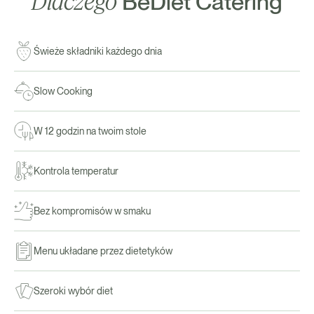
Dlaczego
BeDiet Catering
Świeże składniki każdego dnia
Slow Cooking
W 12 godzin na twoim stole
Kontrola temperatur
Bez kompromisów w smaku
Menu układane przez dietetyków
Szeroki wybór diet