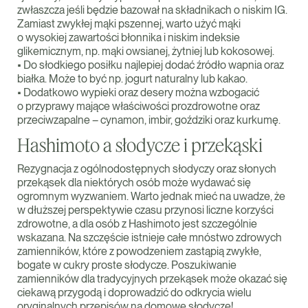
zwłaszcza jeśli będzie bazował na składnikach o niskim IG.
Zamiast zwykłej mąki pszennej, warto użyć mąki
o wysokiej zawartości błonnika i niskim indeksie
glikemicznym, np. mąki owsianej, żytniej lub kokosowej.
• Do słodkiego posiłku najlepiej dodać źródło wapnia oraz
białka. Może to być np. jogurt naturalny lub kakao.
• Dodatkowo wypieki oraz desery można wzbogacić
o przyprawy mające właściwości prozdrowotne oraz
przeciwzapalne – cynamon, imbir, goździki oraz kurkumę.
Hashimoto a słodycze i przekąski
Rezygnacja z ogólnodostępnych słodyczy oraz słonych
przekąsek dla niektórych osób może wydawać się
ogromnym wyzwaniem. Warto jednak mieć na uwadze, że
w dłuższej perspektywie czasu przynosi liczne korzyści
zdrowotne, a dla osób z Hashimoto jest szczególnie
wskazana. Na szczęście istnieje całe mnóstwo zdrowych
zamienników, które z powodzeniem zastąpią zwykłe,
bogate w cukry proste słodycze. Poszukiwanie
zamienników dla tradycyjnych przekąsek może okazać się
ciekawą przygodą i doprowadzić do odkrycia wielu
oryginalnych przepisów na domowe słodycze!