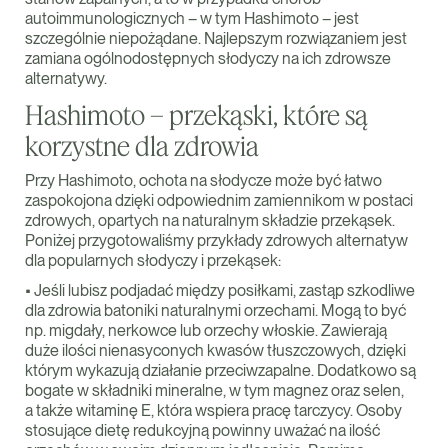
autoimmunologicznych – w tym Hashimoto – jest
szczególnie niepożądane. Najlepszym rozwiązaniem jest
zamiana ogólnodostępnych słodyczy na ich zdrowsze
alternatywy.
Hashimoto – przekąski, które są
korzystne dla zdrowia
Przy Hashimoto, ochota na słodycze może być łatwo
zaspokojona dzięki odpowiednim zamiennikom w postaci
zdrowych, opartych na naturalnym składzie przekąsek.
Poniżej przygotowaliśmy przykłady zdrowych alternatyw
dla popularnych słodyczy i przekąsek:
• Jeśli lubisz podjadać między posiłkami, zastąp szkodliwe
dla zdrowia batoniki naturalnymi orzechami. Mogą to być
np. migdały, nerkowce lub orzechy włoskie. Zawierają
duże ilości nienasyconych kwasów tłuszczowych, dzięki
którym wykazują działanie przeciwzapalne. Dodatkowo są
bogate w składniki mineralne, w tym magnez oraz selen,
a także witaminę E, która wspiera pracę tarczycy. Osoby
stosujące dietę redukcyjną powinny uważać na ilość