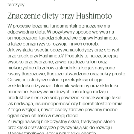
tarczycy.
Znaczenie diety przy Hashimoto
W procesie leczenia, fundamentalne znaczenie ma
odpowiednia dieta. W pozytywny sposób wpływa na
samopoczucie, łagodzi dokuczliwe objawy Hashimoto,
a także obniża ryzyko rozwoju innych chorób.
Jak wygląda kwestia spożywania słodyczy oraz słonych
przekąsek przy Hashimoto? Produkty te najczęściej są
wysoko przetworzone, zawierają dużo kalorii oraz
niekorzystne dla zdrowia składniki takie jak nasycone
kwasy tłuszczowe, tłuszcze utwardzone oraz cukry proste.
Co więcej, słodycze i słone przekąski są ubogie
w składniki odżywcze- błonnik, witaminy oraz składniki
mineralne. Spożywanie dużych ilości tego rodzaju
produktów niesie ze sobą poważne konsekwencje takie
jak nadwaga, insulinooporność czy hipercholesterolemia.
Z tego względu, nawet osoby zdrowe powinny mocno
ograniczyć ich ilość w swojej diecie.
Z uwagi na swój niekorzystny skład, tradycyjne słone
przekąski oraz słodycze przyczyniają się do rozwoju
stanów zapalnych, a to w przypadku chorób