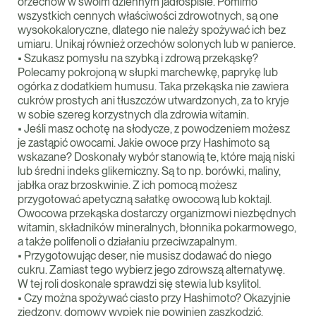
orzechów w swoim dziennym jadłospisie. Pomimo
wszystkich cennych właściwości zdrowotnych, są one
wysokokaloryczne, dlatego nie należy spożywać ich bez
umiaru. Unikaj również orzechów solonych lub w panierce.
• Szukasz pomysłu na szybką i zdrową przekąskę?
Polecamy pokrojoną w słupki marchewkę, paprykę lub
ogórka z dodatkiem humusu. Taka przekąska nie zawiera
cukrów prostych ani tłuszczów utwardzonych, za to kryje
w sobie szereg korzystnych dla zdrowia witamin.
• Jeśli masz ochotę na słodycze, z powodzeniem możesz
je zastąpić owocami. Jakie owoce przy Hashimoto są
wskazane? Doskonały wybór stanowią te, które mają niski
lub średni indeks glikemiczny. Są to np. borówki, maliny,
jabłka oraz brzoskwinie. Z ich pomocą możesz
przygotować apetyczną sałatkę owocową lub koktajl.
Owocowa przekąska dostarczy organizmowi niezbędnych
witamin, składników mineralnych, błonnika pokarmowego,
a także polifenoli o działaniu przeciwzapalnym.
• Przygotowując deser, nie musisz dodawać do niego
cukru. Zamiast tego wybierz jego zdrowszą alternatywę.
W tej roli doskonale sprawdzi się stewia lub ksylitol.
• Czy można spożywać ciasto przy Hashimoto? Okazyjnie
zjedzony, domowy wypiek nie powinien zaszkodzić,