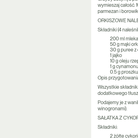
wymieszaj całość. 
parmezan i borowiki
ORKISZOWE NALE
Składniki (4 naleśnik
200 ml mlek
50 g mąki or
30 g puree z
1 jajko
10 g oleju r
1 g cynamon
0.5 g proszku
Opis przygotowani
Wszystkie składnik
dodatkowego tłuszc
Podajemy je z wani
winogronami).
SAŁATKA Z CYKOR
Składniki:
2 żółte cykor