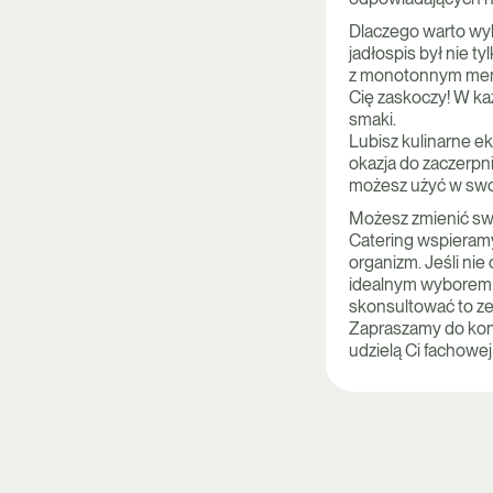
Dlaczego warto wyb
jadłospis był nie t
z monotonnym menu
Cię zaskoczy! W ka
smaki.
Lubisz kulinarne e
okazja do zaczerpn
możesz użyć w swoj
Możesz zmienić swo
Catering wspieram
organizm. Jeśli ni
idealnym wyborem 
skonsultować to ze
Zapraszamy do kont
udzielą Ci fachowej