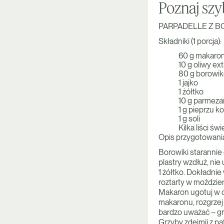
Poznaj szy
PARPADELLE Z B
Składniki (1 porcja):
60 g makaron
10 g oliwy ext
80 g borowi
1 jajko
1 żółtko
10 g parmez
1 g pieprzu 
1 g soli
Kilka liści ś
Opis przygotowani
Borowiki starannie 
plastry wzdłuż, nie
1 żółtko. Dokładnie
roztarty w moździer
Makaron ugotuj w o
makaronu, rozgrzej 
bardzo uważać – gr
Grzyby zdejmij z pa