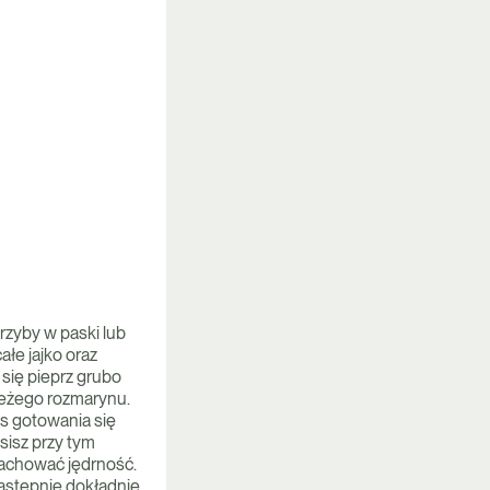
grzyby w paski lub
ałe jajko oraz
 się pieprz grubo
wieżego rozmarynu.
s gotowania się
usisz przy tym
zachować jędrność.
następnie dokładnie