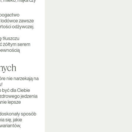
n, mleko, mąka czy
e bogactwo
 w lodówce zawsze
rtości odżywczej.
 tłuszczu
ść żółtym serem
 pewnością
anych
óre nie narzekają na
u!
 być dla Ciebie
ezdrowego jedzenia
nie lepsze
o doskonały sposób
 się, jakie
 wariantów,