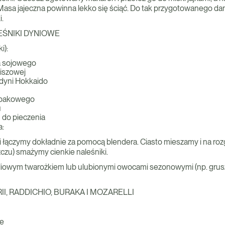
Masa jajeczna powinna lekko się ściąć. Do tak przygotowanego dan
.
ŚNIKI DYNIOWE
i):
a sojowego
kiszowej
 dyni Hokkaido
zepakowego
u
 do pieczenia
a:
i łączymy dokładnie za pomocą blendera. Ciasto mieszamy i na rozg
zu) smażymy cienkie naleśniki.
liowym twarożkiem lub ulubionymi owocami sezonowymi (np. grusz
II, RADDICHIO, BURAKA I MOZARELLI
ie