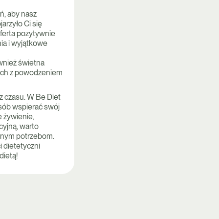
ń, aby nasz
arzyło Ci się
ferta pozytywnie
ia i wyjątkowe
wnież świetna
órych z powodzeniem
z czasu. W Be Diet
sób wspierać swój
 żywienie,
cyjną, warto
alnym potrzebom.
 dietetyczni
dietą!