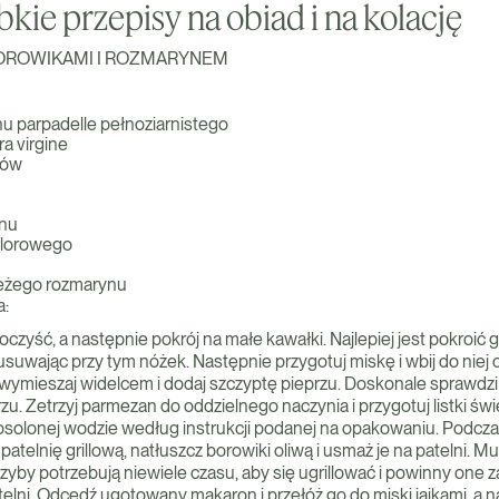
bkie przepisy na obiad i na kolację
OROWIKAMI I ROZMARYNEM
u parpadelle pełnoziarnistego
ra virgine
ków
anu
kolorowego
wieżego rozmarynu
a:
oczyść, a następnie pokrój na małe kawałki. Najlepiej jest pokroić 
 usuwając przy tym nóżek. Następnie przygotuj miskę i wbij do niej c
 wymieszaj widelcem i dodaj szczyptę pieprzu. Doskonale sprawdzi
zu. Zetrzyj parmezan do oddzielnego naczynia i przygotuj listki ś
solonej wodzie według instrukcji podanej na opakowaniu. Podcza
patelnię grillową, natłuszcz borowiki oliwą i usmaż je na patelni. M
zyby potrzebują niewiele czasu, aby się ugrillować i powinny one 
telni. Odcedź ugotowany makaron i przełóż go do miski jajkami, a 