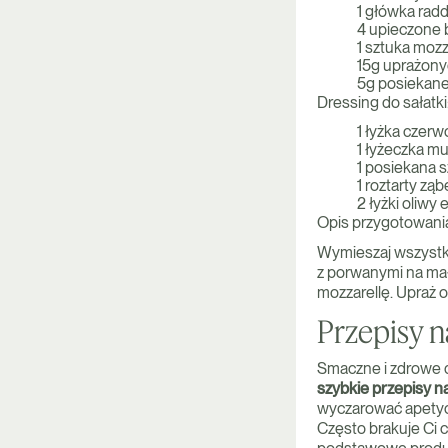
1 główka radd
4 upieczone b
1 sztuka mozza
15g uprażony
5g posiekane
Dressing do sałatki
1 łyżka czer
1 łyżeczka m
1 posiekana s
1 roztarty zą
2 łyżki oliwy 
Opis przygotowani
Wymieszaj wszystkie 
z porwanymi na mał
mozzarellę. Upraż 
Przepisy n
Smaczne i zdrowe 
szybkie przepisy na
wyczarować apetycz
Często brakuje Ci 