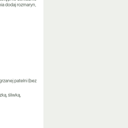
ia dodaj rozmaryn,
rzanej patelni (bez
ką, śliwką,