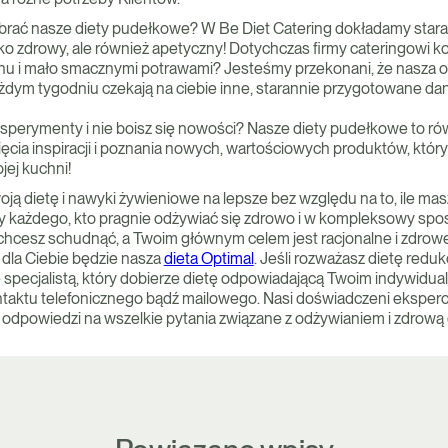
rać nasze diety pudełkowe? W Be Diet Catering dokładamy stara
ylko zdrowy, ale również apetyczny! Dotychczas firmy cateringowi koj
 i mało smacznymi potrawami? Jesteśmy przekonani, że nasza o
żdym tygodniu czekają na ciebie inne, starannie przygotowane dan
ksperymenty i nie boisz się nowości? Nasze diety pudełkowe to ró
ięcia inspiracji i poznania nowych, wartościowych produktów, kt
ej kuchni!
ją dietę i nawyki żywieniowe na lepsze bez względu na to, ile mas
y każdego, kto pragnie odżywiać się zdrowo i w kompleksowy spo
e chcesz schudnąć, a Twoim głównym celem jest racjonalne i zdrowe
dla Ciebie będzie nasza
dieta Optimal
. Jeśli rozważasz dietę reduk
 specjalistą, który dobierze dietę odpowiadającą Twoim indywidu
aktu telefonicznego bądź mailowego. Nasi doświadczeni eksperci
 odpowiedzi na wszelkie pytania związane z odżywianiem i zdrową 