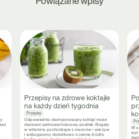
Powiązane wpisy
Przepisy na zdrowe koktajle
Po
na każdy dzień tygodnia
pr
ko
Przepisy
zy
Odpowiednio skomponowany koktajl może
Pr
dzać
stanowić pełnowartościowy posiłek. Bogaty
W o
w witaminy pochodzące z owoców i warzyw
wyr
i wzbogacony dodatkowo o cenne źródło
diet