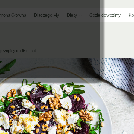
trona Główna
Dlaczego My
Diety
Gdzie dowozimy
Ko
 przepisy do 15 minut