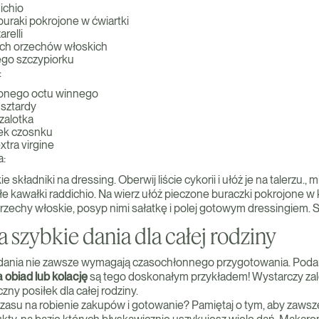
ichio
uraki pokrojone w ćwiartki
relli
ch orzechów włoskich
go szczypiorku
:
wonego octu winnego
usztardy
zalotka
bek czosnku
extra virgine
a:
składniki na dressing. Oberwij liście cykorii i ułóż je na talerzu., 
e kawałki raddichio. Na wierz ułóż pieczone buraczki pokrojone w 
orzechy włoskie, posyp nimi sałatkę i polej gotowym dressingiem.
a szybkie dania dla całej rodziny
dania nie zawsze wymagają czasochłonnego przygotowania. Poda
 obiad lub kolację
są tego doskonałym przykładem! Wystarczy zal
ny posiłek dla całej rodziny.
czasu na robienie zakupów i gotowanie? Pamiętaj o tym, aby zawsz