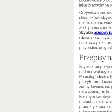
podstawowe produkt
jajka to absolutna 
Oczywiście, zdrowe
składników odżywcz
mieć ulubione warz
Z ich pomocą można
Szybkie
przepisy n
i dowolne warzywa 
i zapiec w piekarni
przypadnie do gu
Przepisy n
Szybkie tempo życia
nadmiar wolnego cz
Pamiętaj jednak o t
priorytetem. Jedze
zdecydowanie nie j
rozwiązanie, niż k
Kolejnym świetnym 
na zadbanie o swoj
produkty kupić na 
odpowiadających na