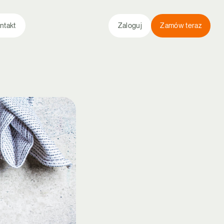
ntakt
Zaloguj
Zamów teraz