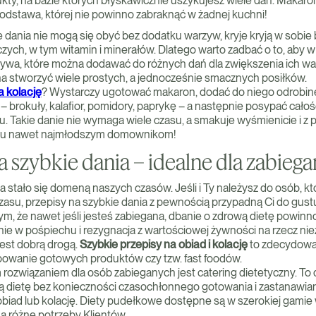
y, na bazie których błyskawicznie uszykujesz wiele dań. Makaro
podstawa, której nie powinno zabraknąć w żadnej kuchni!
 dania nie mogą się obyć bez dodatku warzyw, kryje kryją w sobi
ych, w tym witamin i minerałów. Dlatego warto zadbać o to, aby
ywa, które można dodawać do różnych dań dla zwiększenia ich wa
 stworzyć wiele prostych, a jednocześnie smacznych posiłków.
a kolację
? Wystarczy ugotować makaron, dodać do niego odrobinę
– brokuły, kalafior, pomidory, paprykę – a następnie posypać cało
ku. Takie danie nie wymaga wiele czasu, a smakuje wyśmienicie i z
stu nawet najmłodszym domownikom!
a szybkie dania – idealne dla zabieg
 stało się domeną naszych czasów. Jeśli i Ty należysz do osób, kt
asu, przepisy na szybkie dania z pewnością przypadną Ci do gust
ym, że nawet jeśli jesteś zabiegana, dbanie o zdrową dietę powinno
nie w pośpiechu i rezygnacja z wartościowej żywności na rzecz ni
est dobrą drogą.
Szybkie przepisy na obiad i kolację
to zdecydowa
upowanie gotowych produktów czy tzw. fast foodów.
rozwiązaniem dla osób zabieganych jest catering dietetyczny. T
ą dietę bez konieczności czasochłonnego gotowania i zastanawiania
obiad lub kolację. Diety pudełkowe dostępne są w szerokiej gamie
 różne potrzeby Klientów.