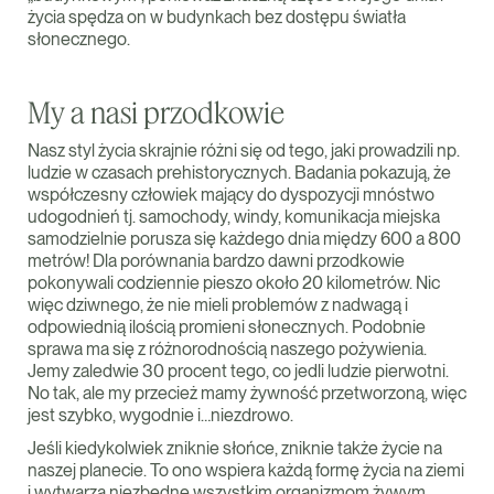
życia spędza on w budynkach bez dostępu światła
słonecznego.
My a nasi przodkowie
Nasz styl życia skrajnie różni się od tego, jaki prowadzili np.
ludzie w czasach prehistorycznych. Badania pokazują, że
współczesny człowiek mający do dyspozycji mnóstwo
udogodnień tj. samochody, windy, komunikacja miejska
samodzielnie porusza się każdego dnia między 600 a 800
metrów! Dla porównania bardzo dawni przodkowie
pokonywali codziennie pieszo około 20 kilometrów. Nic
więc dziwnego, że nie mieli problemów z nadwagą i
odpowiednią ilością promieni słonecznych. Podobnie
sprawa ma się z różnorodnością naszego pożywienia.
Jemy zaledwie 30 procent tego, co jedli ludzie pierwotni.
No tak, ale my przecież mamy żywność przetworzoną, więc
jest szybko, wygodnie i…niezdrowo.
Jeśli kiedykolwiek zniknie słońce, zniknie także życie na
naszej planecie. To ono wspiera każdą formę życia na ziemi
i wytwarza niezbędne wszystkim organizmom żywym