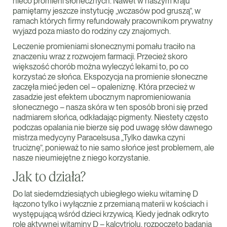
nieco promieni słonecznych. Nawet w naszym kraju
pamiętamy jeszcze instytucję „wczasów pod gruszą”, w
ramach których firmy refundowały pracownikom prywatny
wyjazd poza miasto do rodziny czy znajomych.
Leczenie promieniami słonecznymi pomału traciło na
znaczeniu wraz z rozwojem farmacji. Przecież skoro
większość chorób można wyleczyć lekami to, po co
korzystać ze słońca. Ekspozycja na promienie słoneczne
zaczęła mieć jeden cel – opaleniznę. Która przecież w
zasadzie jest efektem ubocznym napromieniowania
słonecznego – nasza skóra w ten sposób broni się przed
nadmiarem słońca, odkładając pigmenty. Niestety często
podczas opalania nie bierze się pod uwagę słów dawnego
mistrza medycyny Paracelsusa „Tylko dawka czyni
truciznę”, ponieważ to nie samo słońce jest problemem, ale
nasze nieumiejętne z niego korzystanie.
Jak to działa?
Do lat siedemdziesiątych ubiegłego wieku witaminę D
łączono tylko i wyłącznie z przemianą materii w kościach i
występującą wśród dzieci krzywicą. Kiedy jednak odkryto
rolę aktywnej witaminy D – kalcytriolu, rozpoczęto badania