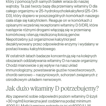
który z pomocą tych samych białek wraca do naszej
wątroby. Ta zaś tworzy bazę dla przemiany witaminy D dla
całego organizmu w 25-hydroksycholekalcyferol (25-OH-
D3), który dopiero w poszczególnych komórkach naszego
ciała staje się kalcytriolem. Reaguje on w komórkach z
opisanymi wcześniej receptorami witaminy D (VDR), które
następnie różnymi drogami włączają się w przemianę
komórkową i sterują niezliczoną ilością genów.
Niepotrzebny już organizmowi kalcytriol jest
dezaktywowany przez odpowiednie enzymy i wydalany w
postaci kwasu kalcytriolowego.
W ostatnich latach badacze koncentrują się na kolejnych
obszarach oddziaływania witaminy D na nasze organizmy.
Chodzi mianowicie o jej wpływ na nasz układ
immunologiczny, powstawanie guzów nowotworowych,
chorób sercowo – naczyniowych, schorzeń związanych z
ośrodkowym układem nerwowym.
Jak dużo witaminy D potrzebujemy?
Aby zapewnić sobie odpowiedni poziom witaminy D (czyli
>30 ng/ml) konieczna jest codzienna podaż minimum
4000 IU. Matki karmiące potrzebują jej aż 6000 IU. W