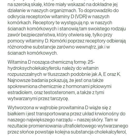
na szeroką skalę, które miały wskazać na dokładne jej
działanie w naszych organizmach. To doprowadziło do
odkrycia receptorów witaminy D (VDR) w naszych
komórkach. Receptory te występują np. w naszych
ścianach komórkowych i stanowią tam swoistego rodzaju
zawór bezpieczeństwa, który otwiera się, tylko przy
pomocy witaminy D. Komórki poprzez receptory odbierają
różnorodne substancje zarówno wewnątrz, jak i w
ścianach komórkowych.
Witamina D nosząca chemiczną formę: 25-
hydroksycholekalcyferolu należy do witamin
rozpuszczalnych w tłuszczach podobnie jak A, E oraz K.
Najnowsze badania pokazują, że jest ona także
spokrewniona chemicznie z hormonami płciowymi
estradiolem, oraz testosteronem, a także z tymi
wytwarzanymi przez tarczycę.
Wytworzona w wątrobie prowitamina D wiąże się z
białkiem i jest transportowana przez układ krwionośny do
naszego największego narządu – naszej skóry. Tam w
rezultacie promieniowania ultrafioletowego wytwarzanego
przez słońce powstaje kolejna substancja cholekalcyferol,