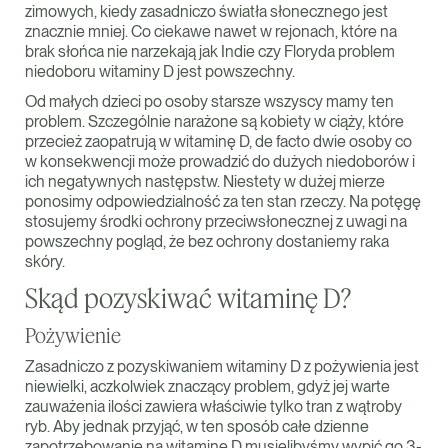
zimowych, kiedy zasadniczo światła słonecznego jest
znacznie mniej. Co ciekawe nawet w rejonach, które na
brak słońca nie narzekają jak Indie czy Floryda problem
niedoboru witaminy D jest powszechny.
Od małych dzieci po osoby starsze wszyscy mamy ten
problem. Szczególnie narażone są kobiety w ciąży, które
przecież zaopatrują w witaminę D, de facto dwie osoby co
w konsekwencji może prowadzić do dużych niedoborów i
ich negatywnych następstw. Niestety w dużej mierze
ponosimy odpowiedzialność za ten stan rzeczy. Na potęgę
stosujemy środki ochrony przeciwsłonecznej z uwagi na
powszechny pogląd, że bez ochrony dostaniemy raka
skóry.
Skąd pozyskiwać witaminę D?
Pożywienie
Zasadniczo z pozyskiwaniem witaminy D z pożywienia jest
niewielki, aczkolwiek znaczący problem, gdyż jej warte
zauważenia ilości zawiera właściwie tylko tran z wątroby
ryb. Aby jednak przyjąć, w ten sposób całe dzienne
zapotrzebowanie na witaminę D musielibyśmy wypić go 3-