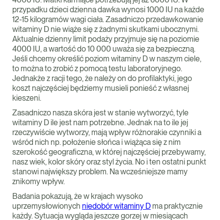
przypadku dzieci dzienna dawka wynosi 1000 IU na każde
12-15 kilogramów wagi ciała. Zasadniczo przedawkowanie
witaminy D nie wiąże się z żadnymi skutkami ubocznymi.
Aktualnie dzienny limit podaży przyjmuje się na poziomie
4000 IU, a wartość do 10 000 uważa się za bezpieczną.
Jeśli chcemy określić poziom witaminy D w naszym ciele,
to można to zrobić z pomocą testu laboratoryjnego.
Jednakże z racji tego, że należy on do profilaktyki, jego
koszt najczęściej będziemy musieli ponieść z własnej
kieszeni.
Zasadniczo nasza skóra jest w stanie wytworzyć, tyle
witaminy D ile jest nam potrzebne. Jednak na to ile jej
rzeczywiście wytworzy, mają wpływ różnorakie czynniki a
wśród nich np. położenie słońca i wiążąca się z nim
szerokość geograficzna, w której najczęściej przebywamy,
nasz wiek, kolor skóry oraz styl życia. No i ten ostatni punkt
stanowi największy problem. Na wcześniejsze mamy
znikomy wpływ.
Badania pokazują, że w krajach wysoko
uprzemysłowionych
niedobór witaminy D
ma praktycznie
każdy. Sytuacja wygląda jeszcze gorzej w miesiącach