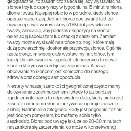
geograficznej, to zasadniczo zaleca się, aby wystawiać na
słońce trzy lub cztery razy w tygodniu na 15 minut ramiona,
dłonie i twarz. Najlepiej robić to w południe, kiedy słońce
operuje najbardziej. Jednak biorąc pod uwagę fakt, że
najwięcej nowotworów skóry (70%) dotyczy właśnie
twarzy, zaleca się, aby podczas ekspozycji na słońce
osłaniać ją kapeluszem lub czapką z daszkiem. Zamiast
twarzy można wystawić na słońce np. nogi, które mają
dużą powierzchnię i doskonale przyswoją słońce. Ogólnie
rzecz biorąc, im więcej ciała wystawimy na słońce, tym
lepiej. Umiarkowanie w kąpielach słonecznych to słowo
klucz, o którym wielu zdaje się zapominać. A nasze
obcowanie ze słońcem jest konieczne dla naszego
zdrowia oraz dobrego samopoczucia.
Niestety w naszej szerokości geograficznej często mamy
do czynienia z zachmurzeniem i wtedy to już bardziej
zgadujemy ile czasu to odpowiednio dużo, kiedy niebo jest
zasnute chmurami i słońce oczywiście operuje znacznie
słabiej. Nadrabianie zaległości, kiedy jest pogodnie, też nie
jest dobrym pomysłem, bo możemy sobie tylko
zaszkodzić. Biorąc pod uwagę fakt, że po 20-30 minutach
nasza skóra się zaczerwienia, co może w konsekwencji