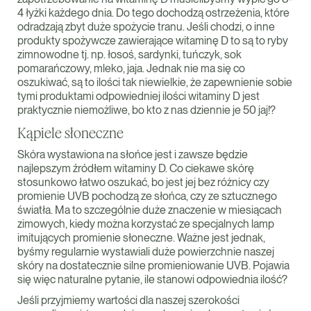
4 łyżki każdego dnia. Do tego dochodzą ostrzeżenia, które
odradzają zbyt duże spożycie tranu. Jeśli chodzi, o inne
produkty spożywcze zawierające witaminę D to są to ryby
zimnowodne tj. np. łosoś, sardynki, tuńczyk, sok
pomarańczowy, mleko, jaja. Jednak nie ma się co
oszukiwać, są to ilości tak niewielkie, że zapewnienie sobie
tymi produktami odpowiedniej ilości witaminy D jest
praktycznie niemożliwe, bo kto z nas dziennie je 50 jaj!?
Kąpiele słoneczne
Skóra wystawiona na słońce jest i zawsze będzie
najlepszym źródłem witaminy D. Co ciekawe skórę
stosunkowo łatwo oszukać, bo jest jej bez różnicy czy
promienie UVB pochodzą ze słońca, czy ze sztucznego
światła. Ma to szczególnie duże znaczenie w miesiącach
zimowych, kiedy można korzystać ze specjalnych lamp
imitujących promienie słoneczne. Ważne jest jednak,
byśmy regularnie wystawiali duże powierzchnie naszej
skóry na dostatecznie silne promieniowanie UVB. Pojawia
się więc naturalne pytanie, ile stanowi odpowiednia ilość?
Jeśli przyjmiemy wartości dla naszej szerokości