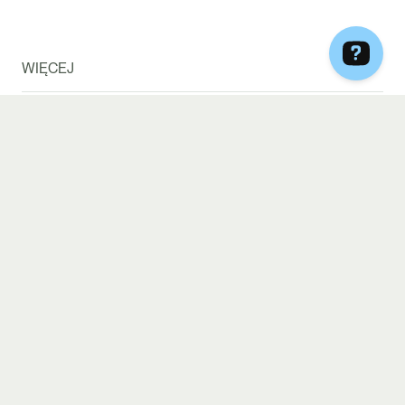
WIĘCEJ
Blog
Sprawdź dostępność
Quiz dietetyczny
Be Diet Catering x ESOTIQ
Często zadawane pytania
Ściągnij aplikację
Regulaminy
Polityka Cookies
Polityka prywatności