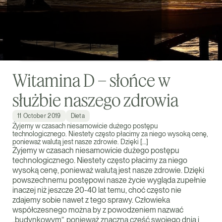
Witamina D – słońce w
służbie naszego zdrowia
11 October 2019
Dieta
Żyjemy w czasach niesamowicie dużego postępu
technologicznego. Niestety często płacimy za niego wysoką cenę,
ponieważ walutą jest nasze zdrowie. Dzięki […]
Żyjemy w czasach niesamowicie dużego postępu
technologicznego. Niestety często płacimy za niego
wysoką cenę, ponieważ walutą jest nasze zdrowie. Dzięki
powszechnemu postępowi nasze życie wygląda zupełnie
inaczej niż jeszcze 20-40 lat temu, choć często nie
zdajemy sobie nawet z tego sprawy. Człowieka
współczesnego można by z powodzeniem nazwać
„budynkowym”, ponieważ znaczną część swojego dnia i