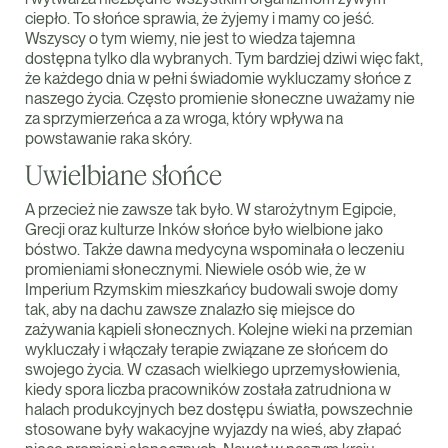
ciepło. To słońce sprawia, że żyjemy i mamy co jeść.
Wszyscy o tym wiemy, nie jest to wiedza tajemna
dostępna tylko dla wybranych. Tym bardziej dziwi więc fakt,
że każdego dnia w pełni świadomie wykluczamy słońce z
naszego życia. Często promienie słoneczne uważamy nie
za sprzymierzeńca a za wroga, który wpływa na
powstawanie raka skóry.
Uwielbiane słońce
A przecież nie zawsze tak było. W starożytnym Egipcie,
Grecji oraz kulturze Inków słońce było wielbione jako
bóstwo. Także dawna medycyna wspominała o leczeniu
promieniami słonecznymi. Niewiele osób wie, że w
Imperium Rzymskim mieszkańcy budowali swoje domy
tak, aby na dachu zawsze znalazło się miejsce do
zażywania kąpieli słonecznych. Kolejne wieki na przemian
wykluczały i włączały terapie związane ze słońcem do
swojego życia. W czasach wielkiego uprzemysłowienia,
kiedy spora liczba pracowników została zatrudniona w
halach produkcyjnych bez dostępu światła, powszechnie
stosowane były wakacyjne wyjazdy na wieś, aby złapać