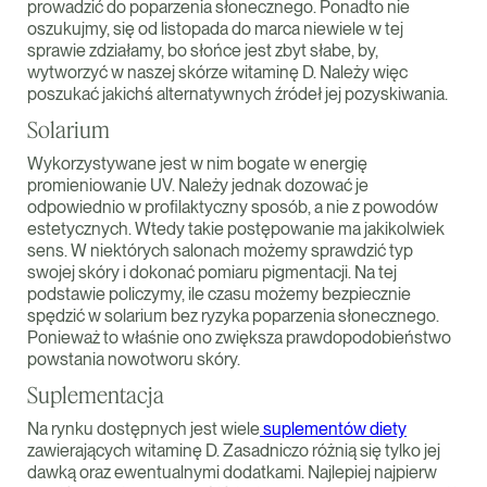
prowadzić do poparzenia słonecznego. Ponadto nie
oszukujmy, się od listopada do marca niewiele w tej
sprawie zdziałamy, bo słońce jest zbyt słabe, by,
wytworzyć w naszej skórze witaminę D. Należy więc
poszukać jakichś alternatywnych źródeł jej pozyskiwania.
Solarium
Wykorzystywane jest w nim bogate w energię
promieniowanie UV. Należy jednak dozować je
odpowiednio w profilaktyczny sposób, a nie z powodów
estetycznych. Wtedy takie postępowanie ma jakikolwiek
sens. W niektórych salonach możemy sprawdzić typ
swojej skóry i dokonać pomiaru pigmentacji. Na tej
podstawie policzymy, ile czasu możemy bezpiecznie
spędzić w solarium bez ryzyka poparzenia słonecznego.
Ponieważ to właśnie ono zwiększa prawdopodobieństwo
powstania nowotworu skóry.
Suplementacja
Na rynku dostępnych jest wiele
suplementów diety
zawierających witaminę D. Zasadniczo różnią się tylko jej
dawką oraz ewentualnymi dodatkami. Najlepiej najpierw