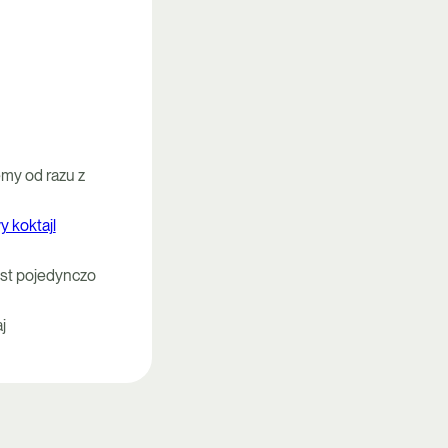
emy od razu z
y koktajl
est pojedynczo
j