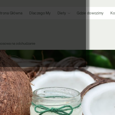
trona Główna
Dlaczego My
Diety
Gdzie dowozimy
Ko
kosowa na odchudzanie