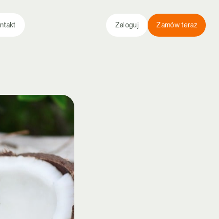
ntakt
Zaloguj
Zamów teraz