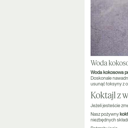
Woda kokoso
Woda kokosowa prz
Doskonale nawadnia
usunąć toksyny z o
Koktajl z
Jeżeli jesteście z
Nasz pożywny
kok
niezbędnych skład