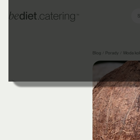
S
Blog
Porady
Woda ko