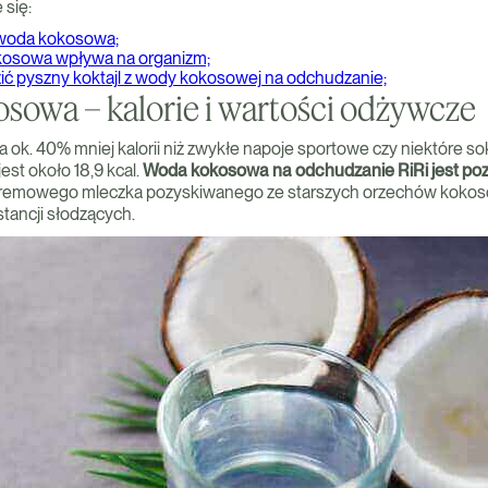
 się:
a woda kokosowa;
kosowa wpływa na organizm;
zić pyszny koktajl z wody kokosowej na odchudzanie;
sowa – kalorie i wartości odżywcze
k. 40% mniej kalorii niż zwykłe napoje sportowe czy niektóre s
st około 18,9 kcal.
Woda kokosowa na odchudzanie RiRi jest po
kremowego mleczka pozyskiwanego ze starszych orzechów kokoso
tancji słodzących.