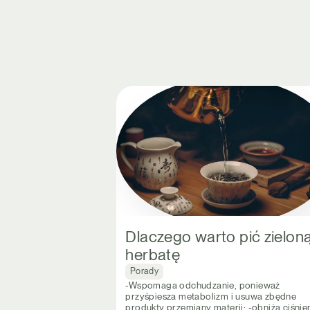
Dlaczego warto pić zielon
herbatę
Porady
-Wspomaga odchudzanie, ponieważ
przyśpiesza metabolizm i usuwa zbędne
produkty przemiany materii; -obniża ciśnie