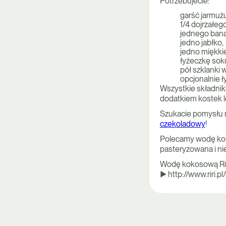
Potrzebujecie:
garść jarmużu
1/4 dojrzałe
jednego bana
jedno jabłko,
jedno miękkie
łyżeczkę soku
pół szklanki 
opcjonalnie ły
Wszystkie składniki
dodatkiem kostek l
Szukacie pomysłu n
czekoladowy
!
Polecamy wodę koko
pasteryzowana i n
Wodę kokosową RiRi
► http://www.riri.pl