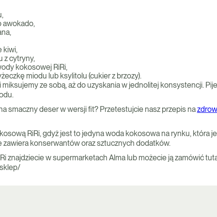
,
go awokado,
na,
 kiwi,
 z cytryny,
wody kokosowej RiRi,
żeczkę miodu lub ksylitolu (cukier z brzozy).
 miksujemy ze sobą, aż do uzyskania w jednolitej konsystencji. Pij
odu.
a smaczny deser w wersji fit? Przetestujcie nasz przepis na
zdrow
sową RiRi, gdyż jest to jedyna woda kokosowa na rynku, która j
ie zawiera konserwantów oraz sztucznych dodatków.
 znajdziecie w supermarketach Alma lub możecie ją zamówić tuta
/sklep/