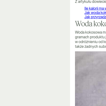
Z artykułu dowiecie
Ile kalorii m
Jak woda ko
Jak przyrząd
Woda koko
Woda kokosowa ma o
gramach produktu je
w odróżnieniu od 
także żadnych subs