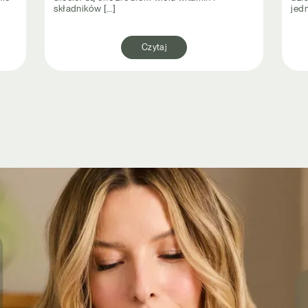
składników […]
jed
Czytaj