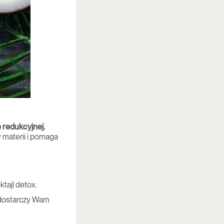
 redukcyjnej.
 materii i pomaga
tajl detox.
dostarczy Wam