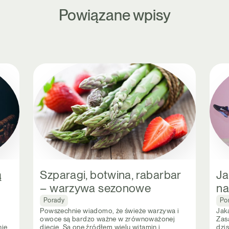
Powiązane wpisy
ą
Szparagi, botwina, rabarbar
Ja
– warzywa sezonowe
na
Porady
Po
Powszechnie wiadomo, że świeże warzywa i
Jak
owoce są bardzo ważne w zrównoważonej
Zas
nie
diecie. Są one źródłem wielu witamin i
dzi