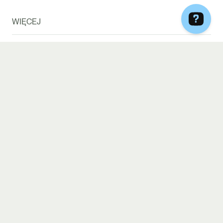
WIĘCEJ
Blog
Sprawdź dostępność
Zamów torbę
Quiz dietetyczny
Be Diet Catering x ESOTIQ
Często zadawane pytania
Ściągnij aplikację
Regulaminy
Polityka Cookies
Polityka prywatności