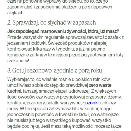
czas na ponowne wyprawy do sklepu, po to, czego
zapomniałaś, i zapobiegnie błądzeniu po sklepowych
alejkach.
2. Sprawdzaj, co słychać w zapasach
Jak zapobiegać marnowaniu żywności, którą już masz?
Przede wszystkim regularnie sprawdzaj zawartość szafek z
jedzeniem i lodówki. Świeżość produktów najlepiej
kontrolować kilka razy w tygodniu, a już na pewno
koniecznie zerknij w te miejsca przed przygotowaniem listy
i zakupami!
3. Gotuj sezonowo, zgodnie z porą roku
Wybierając to, co właśnie rośnie u polskich rolników,
umożliwiasz sobie dostęp do prawdziwej
zero waste
kuchni
: tańszej, smaczniejszej i zdrowszej. Z większych
ilości owoców czy warzyw przygotowuj przetwory: dżemy,
konfitury, przeciery, sałatki warzywne,
kiszonki
, soki czy
musy. W ten sposób zatrzymasz lato w kuchni, mając
jednocześnie pewność w kwestii składu i, co ważniejsze,
nie musisz już tego wszystkiego kupować: wszystko
będzie pod ręką. Jeśli masz taką możliwość, możesz także