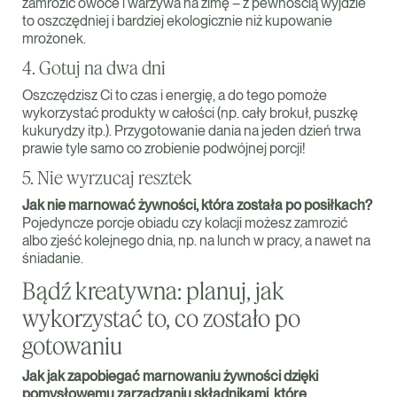
zamrozić owoce i warzywa na zimę – z pewnością wyjdzie
to oszczędniej i bardziej ekologicznie niż kupowanie
mrożonek.
4. Gotuj na dwa dni
Oszczędzisz Ci to czas i energię, a do tego pomoże
wykorzystać produkty w całości (np. cały brokuł, puszkę
kukurydzy itp.). Przygotowanie dania na jeden dzień trwa
prawie tyle samo co zrobienie podwójnej porcji!
5. Nie wyrzucaj resztek
Jak nie marnować żywności, która została po posiłkach?
Pojedyncze porcje obiadu czy kolacji możesz zamrozić
albo zjeść kolejnego dnia, np. na lunch w pracy, a nawet na
śniadanie.
Bądź kreatywna: planuj, jak
wykorzystać to, co zostało po
gotowaniu
Jak jak zapobiegać marnowaniu żywności dzięki
pomysłowemu zarządzaniu składnikami, które