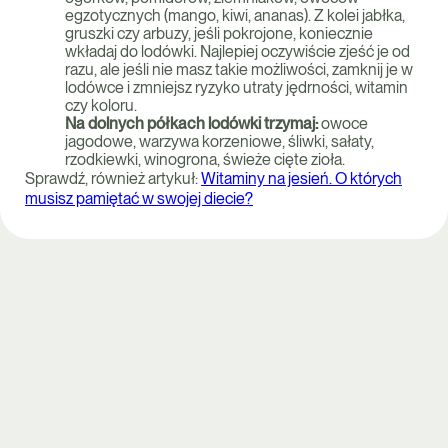
egzotycznych (mango, kiwi, ananas). Z kolei jabłka,
gruszki czy arbuzy, jeśli pokrojone, koniecznie
wkładaj do lodówki. Najlepiej oczywiście zjeść je od
razu, ale jeśli nie masz takie możliwości, zamknij je w
lodówce i zmniejsz ryzyko utraty jędrności, witamin
czy koloru.
Na dolnych półkach lodówki trzymaj:
owoce
jagodowe, warzywa korzeniowe, śliwki, sałaty,
rzodkiewki, winogrona, świeże cięte zioła.
Sprawdź, również artykuł:
Witaminy na jesień. O których
musisz pamiętać w swojej diecie?