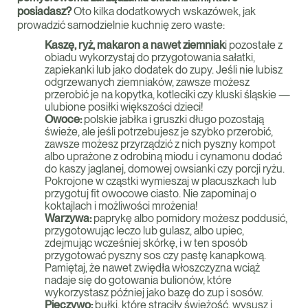
posiadasz?
Oto kilka dodatkowych wskazówek, jak
prowadzić samodzielnie kuchnię zero waste:
Kaszę, ryż, makaron a nawet ziemniak
i pozostałe z
obiadu wykorzystaj do przygotowania sałatki,
zapiekanki lub jako dodatek do zupy. Jeśli nie lubisz
odgrzewanych ziemniaków, zawsze możesz
przerobić je na kopytka, kotleciki czy kluski śląskie —
ulubione posiłki większości dzieci!
Owoce:
polskie jabłka i gruszki długo pozostają
świeże, ale jeśli potrzebujesz je szybko przerobić,
zawsze możesz przyrządzić z nich pyszny kompot
albo uprażone z odrobiną miodu i cynamonu dodać
do kaszy jaglanej, domowej owsianki czy porcji ryżu.
Pokrojone w cząstki wymieszaj w placuszkach lub
przygotuj fit owocowe ciasto. Nie zapominaj o
koktajlach i możliwości mrożenia!
Warzywa:
paprykę albo pomidory możesz poddusić,
przygotowując leczo lub gulasz, albo upiec,
zdejmując wcześniej skórkę, i w ten sposób
przygotować pyszny sos czy pastę kanapkową.
Pamiętaj, że nawet zwiędła włoszczyzna wciąż
nadaje się do gotowania bulionów, które
wykorzystasz później jako bazę do zup i sosów.
Pieczywo:
bułki, które straciły świeżość, wysusz i