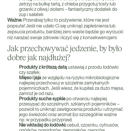
zetrzyj na bułkę tartą, z chleba przygotuj tosty lub
grzanki z oliwą i ziołami – fantastyczny dodatek do
zup i sałatek
Ważne:
Przerabiaj tylko to pożywienie, które nie jest
popsute! Jeśli nie udało Ci się uniknąć zapleśnienia lub
zepsucia produktu, bardziej zero waste będzie go wyrzucić
niż narażać swoje zdrowie i liczyć się z konsekwencjami.
Jak przechowywać jedzenie, by było
dobre jak najdłużej?
Produkty z krótszą datą
ustawiaj z przodu lodówki
czy szafek;
Mięso i jaja
ze względu na ryzyko mikrobiologiczne
najlepiej przechowuj w szczelnie zamykanych
pojemniczkach. Jeśli wiesz, że kupiłaś za dużo mięsa,
zamroź je od razu.
Produkty suche sypkie
po otwarciu najlepiej
przesypać do szczelnych, szklanych pojemników –
pozwoli to uniknąć zawilgocenia produktu i utrzymać
jego świeżość oraz aromat (co szczególnie ważne
np. w przypadku przypraw).
Nie wkładaj do lodówki:
cebuli, czosnku, cytrusów,
ogórków, pomidorów, ziemniaków, owoców