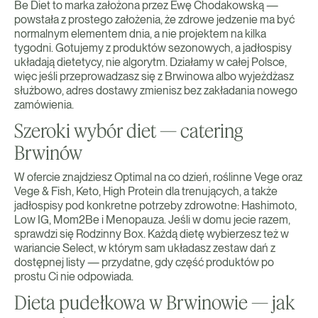
Be Diet to marka założona przez Ewę Chodakowską —
powstała z prostego założenia, że zdrowe jedzenie ma być
normalnym elementem dnia, a nie projektem na kilka
tygodni. Gotujemy z produktów sezonowych, a jadłospisy
układają dietetycy, nie algorytm. Działamy w całej Polsce,
więc jeśli przeprowadzasz się z Brwinowa albo wyjeżdżasz
służbowo, adres dostawy zmienisz bez zakładania nowego
zamówienia.
Szeroki wybór diet — catering
Brwinów
W ofercie znajdziesz Optimal na co dzień, roślinne Vege oraz
Vege & Fish, Keto, High Protein dla trenujących, a także
jadłospisy pod konkretne potrzeby zdrowotne: Hashimoto,
Low IG, Mom2Be i Menopauza. Jeśli w domu jecie razem,
sprawdzi się Rodzinny Box. Każdą dietę wybierzesz też w
wariancie Select, w którym sam układasz zestaw dań z
dostępnej listy — przydatne, gdy część produktów po
prostu Ci nie odpowiada.
Dieta pudełkowa w Brwinowie — jak