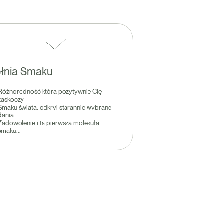
łnia Smaku
Różnorodność która pozytywnie Cię
zaskoczy
Smaku świata, odkryj starannie wybrane
dania
Zadowolenie i ta pierwsza molekuła
smaku...