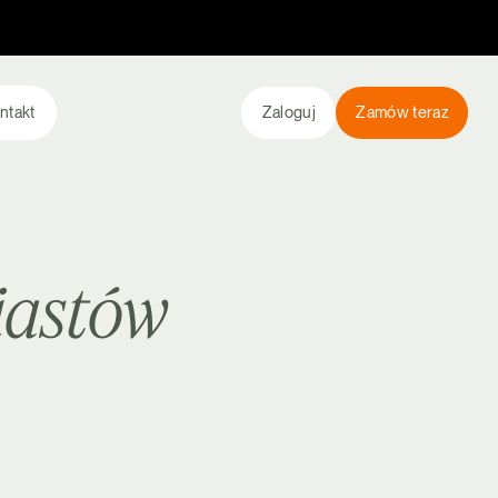
ntakt
Zaloguj
Zamów teraz
iastów