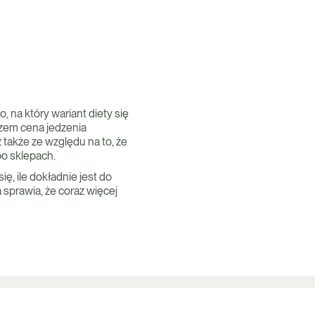
o, na który wariant diety się
azem cena jedzenia
 także ze względu na to, że
po sklepach.
ę, ile dokładnie jest do
sprawia, że coraz więcej