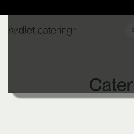
S
Cater