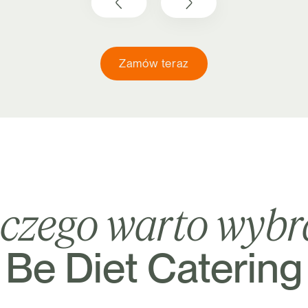
Zamów teraz
aczego warto wyb
Be Diet Catering