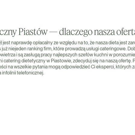
yczny Piastów — dlaczego nasza ofert
) jest naprawdę opłacalny ze względu na to, że nasza dieta jest za
już niejeden ranking firm, które prowadzą usługi cateringowe. Dob
z powietrza i są zasługą pracy najlepszych szefów kuchni w porozu
ni catering dietetyczny w Piastowie, zdecyduj się na naszą ofertę. 
ości na wszelkie pytania mogą odpowiedzieć Ci eksperci, których z
infolinii telefonicznej.