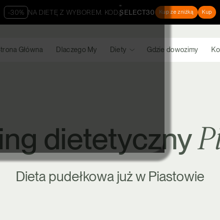
"
-30%
NA DIETĘ Z WYBOREM. KOD:
SELECT30
Kup ze zniżką
Kup
"
trona Główna
Dlaczego My
Diety
Gdzie dowozimy
Ko
P
ing dietetyczny
Dieta pudełkowa już w Piastowie