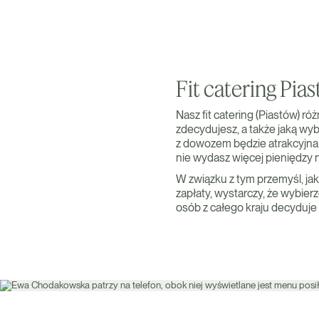
Fit catering Pi
Nasz fit catering (Piastów) ró
zdecydujesz, a także jaką wy
z dowozem będzie atrakcyjna. 
nie wydasz więcej pieniędzy 
W związku z tym przemyśl, jak
zapłaty, wystarczy, że wybie
osób z całego kraju decyduje 
Zamów teraz