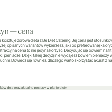
szyn — cena
e kosztuje zdrowa dieta z Be Diet Catering. Jej cena jest stosunk
yżej opisanych wariantów wybierzesz, jak i od preferowanej kalory
atrakcyjna cena to nie jedyna korzyść. Decydując się bowiem na fit 
 i pieniądze. Dzięki takiej decyzji nie wydajesz bowiem pieniędzy
chni. Dowiedz się również, dlaczego warto skorzystać akurat z nas