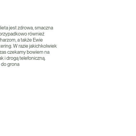
ieta jest zdrowa, smaczna
ieprzypadkowo również
charzom, a także Ewie
ring. W razie jakichkolwiek
 czas czekamy bowiem na
 i drogą telefoniczną.
z do grona