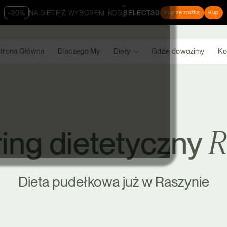
"
-30%
NA DIETĘ Z WYBOREM. KOD:
SELECT30
Kup ze zniżką
Kup
"
trona Główna
Dlaczego My
Diety
Gdzie dowozimy
Ko
R
ing dietetyczny
Dieta pudełkowa już w Raszynie