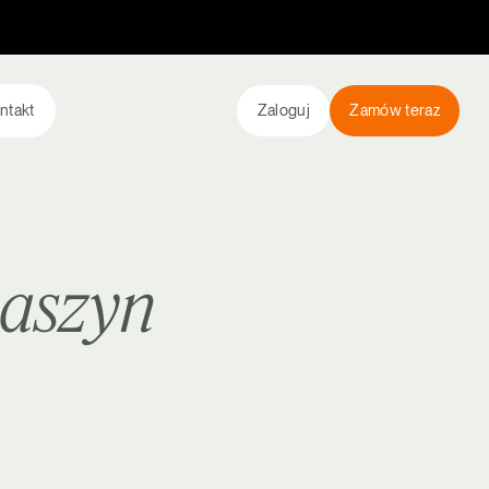
ntakt
Zaloguj
Zamów teraz
aszyn