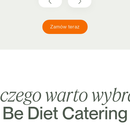
Zamów teraz
aczego warto wyb
Be Diet Catering