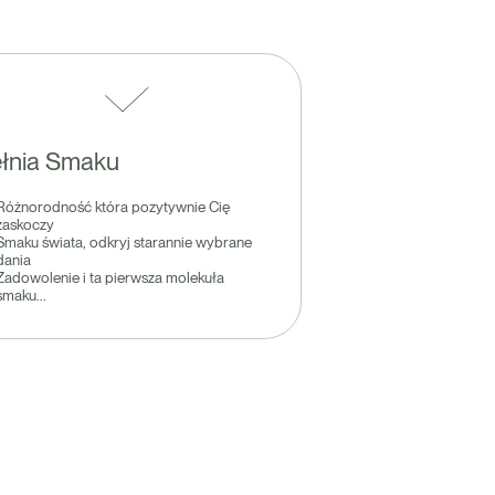
łnia Smaku
Różnorodność która pozytywnie Cię
zaskoczy
Smaku świata, odkryj starannie wybrane
dania
Zadowolenie i ta pierwsza molekuła
smaku...