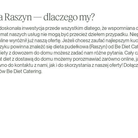
a Raszyn — dlaczego my?
doskonała inwestycja przede wszystkim dlatego, że wspomniana d
 temat naszych usług nie mogą być przecież dziełem przypadku. N
ine wyróżnił już naszą ofertę. Jeżeli chcesz zaufać najlepszym ku
ku powinna znaleźć się dieta pudełkowa (Raszyn) od Be Diet Cate
 diety z dowozem do domu możesz zadać nam różne pytania. Cały
mat diet z dostawą do domu możemy porozmawiać zarówno online, jak
 do kontaktu z nami, jak i do skorzystania z naszej oferty! Dołąc
ów Be Diet Catering.