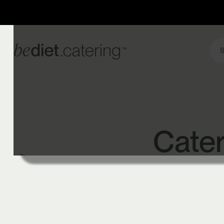
S
Cater