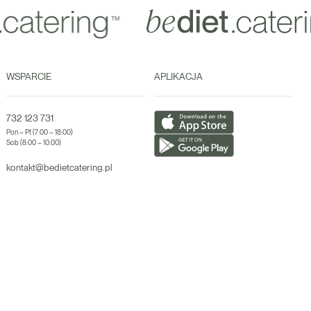
WSPARCIE
APLIKACJA
732 123 731
Pon – Pt (7:00 – 18:00)
Sob (8:00 – 10:00)
kontakt@bedietcatering.pl