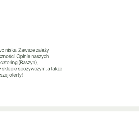
owo niska. Zawsze zależy
czności. Opinie naszych
catering (Raszyn),
 w sklepie spożywczym, a także
zej oferty!